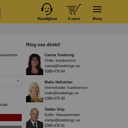
Kundtjänst
0 varor
Meny
Ring oss direkt!
everantörer.
Carina Torebring
Order, kundservice
carina@torebrings.se
0380-478 84
Malin Hellström
Internetorder, kundservice
malin@torebrings.se
0380-478 80
r/rad
Stefan Grip
Kaffe- Varuautomater
stefan@torebrings.se
0380-478 81