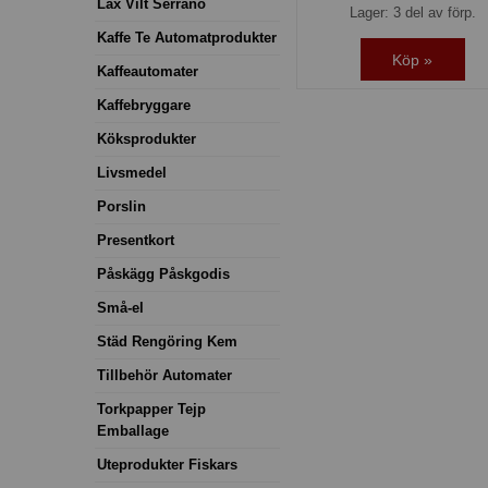
Lax Vilt Serrano
Lager: 3 del av förp.
Kaffe Te Automatprodukter
Köp »
Kaffeautomater
Kaffebryggare
Köksprodukter
Livsmedel
Porslin
Presentkort
Påskägg Påskgodis
Små-el
Städ Rengöring Kem
Tillbehör Automater
Torkpapper Tejp
Emballage
Uteprodukter Fiskars