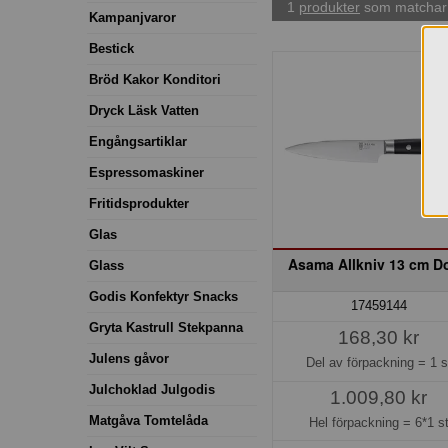
1
produkter
som matchar 
Kampanjvaror
Bestick
Bröd Kakor Konditori
Dryck Läsk Vatten
Engångsartiklar
Espressomaskiner
Fritidsprodukter
Glas
Asama Allkniv 13 cm Do
Glass
Godis Konfektyr Snacks
17459144
Gryta Kastrull Stekpanna
168,30 kr
Julens gåvor
Del av förpackning =
1 s
Julchoklad Julgodis
1.009,80 kr
Matgåva Tomtelåda
Hel förpackning =
6*1 s