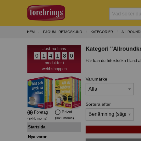
HEM
F&OUML;RETAGSKUND
KATEGORIER
ALLROUND
Kategori "Allroundkn
Just nu finns
0
1
4
1
8
0
Här kan du fritextsöka bland a
produkter i
webbshoppen
Varumärke
Sortera efter
Privat
Företag
(inkl. moms)
(exkl. moms)
Startsida
Nya varor