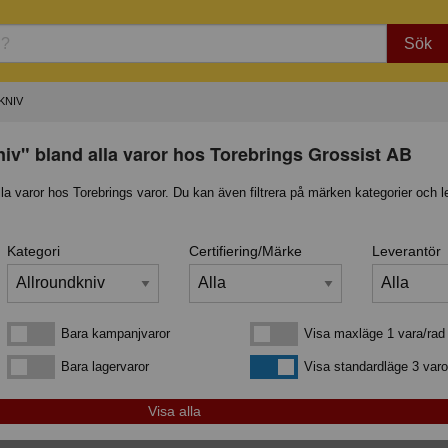
Sök
KNIV
iv" bland alla varor hos Torebrings Grossist AB
lla varor hos Torebrings varor. Du kan även filtrera på märken kategorier och l
Kategori
Certifiering/Märke
Leverantör
Bara kampanjvaror
Visa maxläge 1 vara/rad
Bara kampanjvaror
Visa maxläge 1 vara/rad
Bara lagervaror
Visa standardläge
Bara lagervaror
Visa standardläge 3 varo