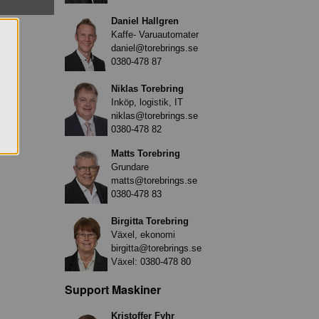
Daniel Hallgren
Kaffe- Varuautomater
daniel@torebrings.se
0380-478 87
Niklas Torebring
Inköp, logistik, IT
niklas@torebrings.se
0380-478 82
Matts Torebring
Grundare
matts@torebrings.se
0380-478 83
Birgitta Torebring
Växel, ekonomi
birgitta@torebrings.se
Växel:
0380-478 80
Support Maskiner
Kristoffer Fyhr