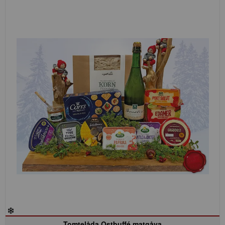
Tomtelåda Ostbuffé matgåva