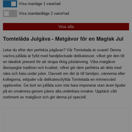
Visa maxläge 1 vara/rad
Visa maxläge 1 vara/rad
Visa standardläge
Visa standardläge 2 varor/rad
Tomtelåda Julgåva - Matgåvor för en Magisk Jul
Letar du efter den perfekta julgåvan? Vår Tomtelada är svaret! Denna
vackra jullåda är fylld med handplockade delikatesser, vilket gör den till
en idealisk present för att skapa riktig julstämning. Våra matgåvor
återspeglar tradition och kvalitet, vilket gör dem perfekta att dela med
nära och kära under julen. Oavsett om det är till familjen, vännerna eller
kollegorna, erbjuder vår delikatessfyllda Tomtelada en minnesvärd
upplevelse. Ge bort en jullåda som inte bara imponerar utan även bjuder
på en smakresa genom julens alla underbara smaker. Upptäck vårt
sortiment av matgåvor och gör denna jul speciell.