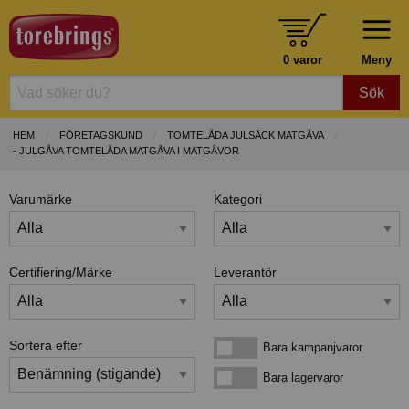
0 varor
Meny
Sök
HEM
FÖRETAGSKUND
TOMTELÅDA JULSÄCK MATGÅVA
- JULGÅVA TOMTELÅDA MATGÅVA I MATGÅVOR
Varumärke
Kategori
Certifiering/Märke
Leverantör
Sortera efter
Bara kampanjvaror
Bara kampanjvaror
Bara lagervaror
Bara lagervaror