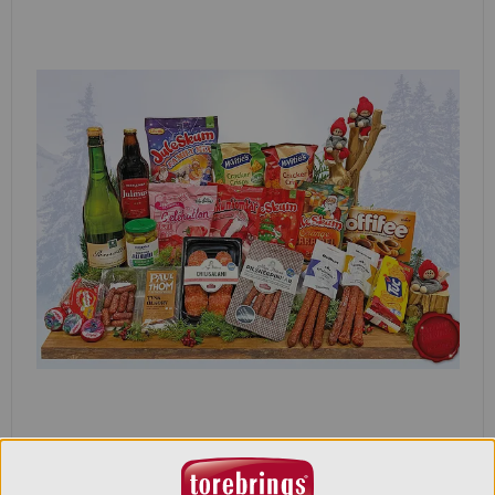
Tomtelåda Fredagsmys matgåva