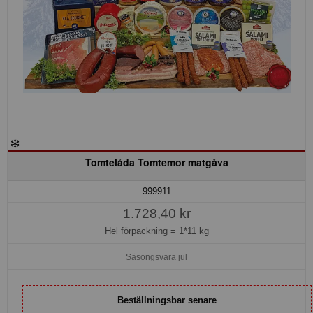
Tomtelåda Tomtemor matgåva
999911
1.728,40 kr
Hel förpackning =
1*11 kg
Säsongsvara jul
Beställningsbar senare