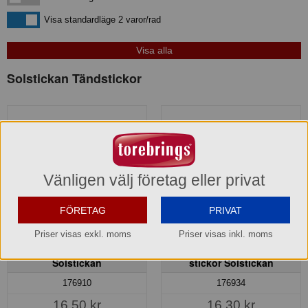
Visa standardläge
Visa standardläge 2 varor/rad
Solstickan Tändstickor
Vänligen välj företag eller privat
FÖRETAG
PRIVAT
Priser visas exkl. moms
Priser visas inkl. moms
Tändstickor Bruksask 8-p
Tändstickor Extra Långa
Solstickan
stickor Solstickan
176910
176934
16,50 kr
16,30 kr