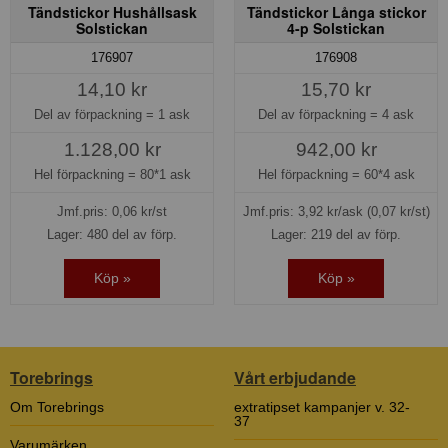
Tändstickor Hushållsask
Tändstickor Långa stickor
Solstickan
4-p Solstickan
176907
176908
14,10 kr
15,70 kr
Del av förpackning =
1 ask
Del av förpackning =
4 ask
1.128,00 kr
942,00 kr
Hel förpackning =
80*1 ask
Hel förpackning =
60*4 ask
Jmf.pris:
0,06
kr/st
Jmf.pris:
3,92
kr/ask
(0,07 kr/st)
Lager: 480 del av förp.
Lager: 219 del av förp.
Köp »
Köp »
Torebrings
Vårt erbjudande
Om Torebrings
extratipset kampanjer v. 32-
37
Varumärken