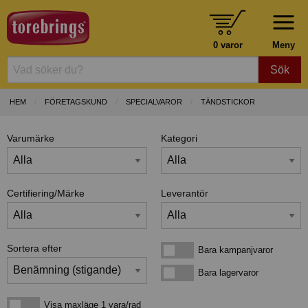
0 varor
Meny
Sök
HEM
FÖRETAGSKUND
SPECIALVAROR
TÄNDSTICKOR
Varumärke
Kategori
Certifiering/Märke
Leverantör
Sortera efter
Bara kampanjvaror
Bara kampanjvaror
Bara lagervaror
Bara lagervaror
Visa maxläge 1 vara/rad
Visa maxläge 1 vara/rad