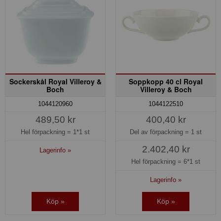
Sockerskål Royal Villeroy &
Soppkopp 40 cl Royal
Boch
Villeroy & Boch
1044120960
1044122510
489,50 kr
400,40 kr
Hel förpackning =
1*1 st
Del av förpackning =
1 st
2.402,40 kr
Lagerinfo »
Hel förpackning =
6*1 st
Lagerinfo »
Köp »
Köp »