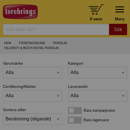
0 varor
Meny
Sök
HEM
FÖRETAGSKUND
PORSLIN
VILLEROY & BOCH ROYAL PORSLIN
Varumärke
Kategori
Certifiering/Märke
Leverantör
Sortera efter
Bara kampanjvaror
Bara kampanjvaror
Bara lagervaror
Bara lagervaror