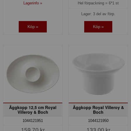
Lagerinfo »
Hel förpackning =
6*1 st
Lager: 3 del av förp.
Köp »
Köp »
Äggkopp 12,5 cm Royal
Äggkopp Royal Villeroy &
Villeroy & Boch
Boch
1044121951
1044121950
159,70 kr
133,00 kr