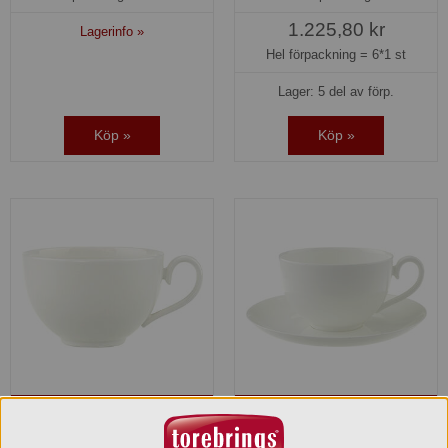
1.225,80 kr
Lagerinfo »
Hel förpackning =
6*1 st
Lager: 5 del av förp.
Köp »
Köp »
Kaffekopp 26 cl L Royal
Kaffekopp 40 cl & Fat 18
Villeroy & Boch
cm Royal Villeroy & Boch