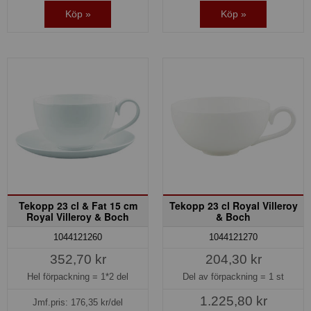
Köp »
Köp »
Tekopp 23 cl & Fat 15 cm
Tekopp 23 cl Royal Villeroy
Royal Villeroy & Boch
& Boch
1044121260
1044121270
352,70 kr
204,30 kr
Hel förpackning =
1*2 del
Del av förpackning =
1 st
1.225,80 kr
Jmf.pris:
176,35
kr/del