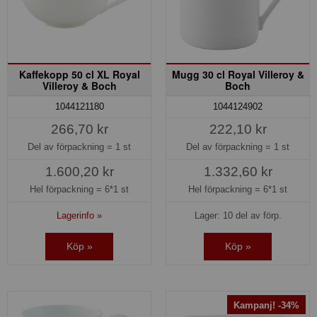
Kaffekopp 50 cl XL Royal
Mugg 30 cl Royal Villeroy &
Villeroy & Boch
Boch
1044121180
1044124902
266,70 kr
222,10 kr
Del av förpackning =
1 st
Del av förpackning =
1 st
1.600,20 kr
1.332,60 kr
Hel förpackning =
6*1 st
Hel förpackning =
6*1 st
Lagerinfo »
Lager: 10 del av förp.
Köp »
Köp »
Kampanj! -34%