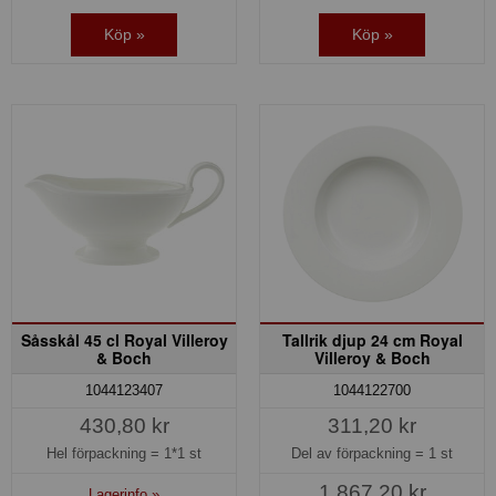
Köp »
Köp »
Såsskål 45 cl Royal Villeroy
Tallrik djup 24 cm Royal
& Boch
Villeroy & Boch
1044123407
1044122700
430,80 kr
311,20 kr
Hel förpackning =
1*1 st
Del av förpackning =
1 st
1.867,20 kr
Lagerinfo »