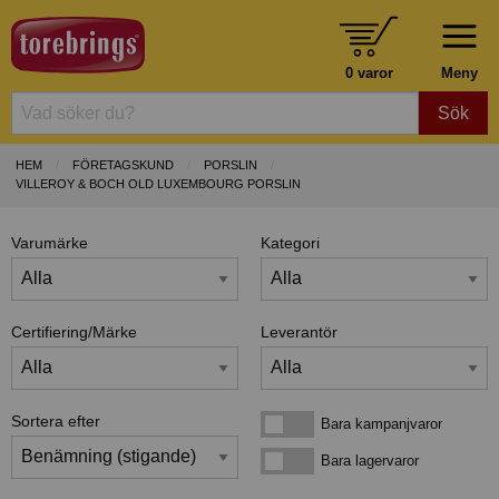
0 varor
Meny
Sök
HEM
FÖRETAGSKUND
PORSLIN
VILLEROY & BOCH OLD LUXEMBOURG PORSLIN
Varumärke
Kategori
Certifiering/Märke
Leverantör
Sortera efter
Bara kampanjvaror
Bara kampanjvaror
Bara lagervaror
Bara lagervaror