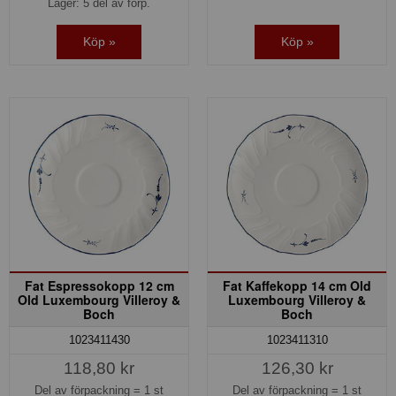
Lager: 5 del av förp.
Köp »
Köp »
Fat Espressokopp 12 cm
Fat Kaffekopp 14 cm Old
Old Luxembourg Villeroy &
Luxembourg Villeroy &
Boch
Boch
1023411430
1023411310
118,80 kr
126,30 kr
Del av förpackning =
1 st
Del av förpackning =
1 st