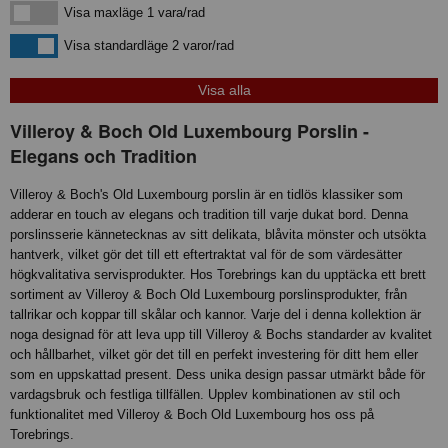
Visa maxläge 1 vara/rad
Visa maxläge 1 vara/rad
Visa standardläge
Visa standardläge 2 varor/rad
Villeroy & Boch Old Luxembourg Porslin -
Elegans och Tradition
Villeroy & Boch's Old Luxembourg porslin är en tidlös klassiker som
adderar en touch av elegans och tradition till varje dukat bord. Denna
porslinsserie kännetecknas av sitt delikata, blåvita mönster och utsökta
hantverk, vilket gör det till ett eftertraktat val för de som värdesätter
högkvalitativa servisprodukter. Hos Torebrings kan du upptäcka ett brett
sortiment av Villeroy & Boch Old Luxembourg porslinsprodukter, från
tallrikar och koppar till skålar och kannor. Varje del i denna kollektion är
noga designad för att leva upp till Villeroy & Bochs standarder av kvalitet
och hållbarhet, vilket gör det till en perfekt investering för ditt hem eller
som en uppskattad present. Dess unika design passar utmärkt både för
vardagsbruk och festliga tillfällen. Upplev kombinationen av stil och
funktionalitet med Villeroy & Boch Old Luxembourg hos oss på
Torebrings.