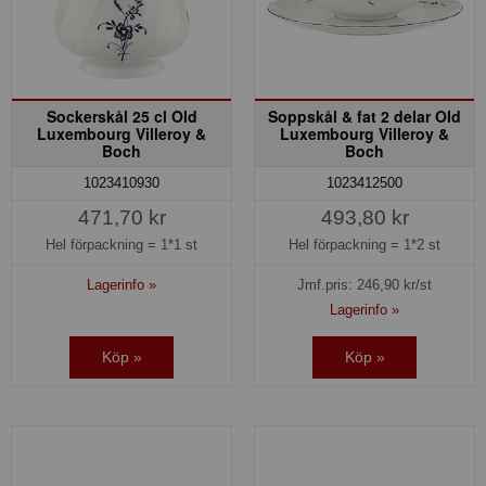
Sockerskål 25 cl Old
Soppskål & fat 2 delar Old
Luxembourg Villeroy &
Luxembourg Villeroy &
Boch
Boch
1023410930
1023412500
471,70 kr
493,80 kr
Hel förpackning =
1*1 st
Hel förpackning =
1*2 st
Lagerinfo »
Jmf.pris:
246,90
kr/st
Lagerinfo »
Köp »
Köp »