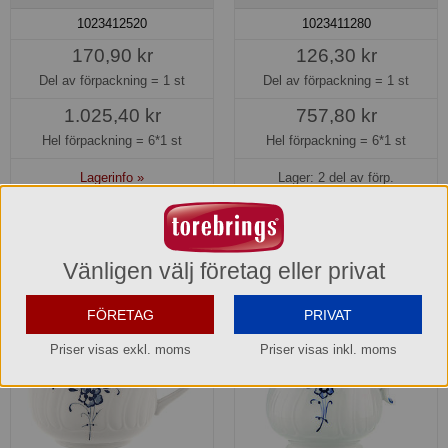
1023412520
1023411280
170,90 kr
126,30 kr
Del av förpackning =
1 st
Del av förpackning =
1 st
1.025,40 kr
757,80 kr
Hel förpackning =
6*1 st
Hel förpackning =
6*1 st
Lagerinfo »
Lager: 2 del av förp.
Köp »
Köp »
Vänligen välj företag eller privat
FÖRETAG
PRIVAT
Priser visas exkl. moms
Priser visas inkl. moms