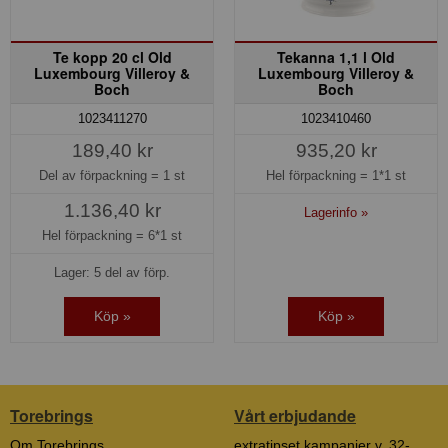
Te kopp 20 cl Old
Tekanna 1,1 l Old
Luxembourg Villeroy &
Luxembourg Villeroy &
Boch
Boch
1023411270
1023410460
189,40 kr
935,20 kr
Del av förpackning =
1 st
Hel förpackning =
1*1 st
1.136,40 kr
Lagerinfo »
Hel förpackning =
6*1 st
Lager: 5 del av förp.
Köp »
Köp »
Torebrings
Vårt erbjudande
Om Torebrings
extratipset kampanjer v. 32-