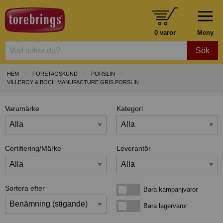
0 varor
Meny
Sök
HEM
FÖRETAGSKUND
PORSLIN
VILLEROY & BOCH MANUFACTURE GRIS PORSLIN
Varumärke
Kategori
Certifiering/Märke
Leverantör
Sortera efter
Bara kampanjvaror
Bara kampanjvaror
Bara lagervaror
Bara lagervaror