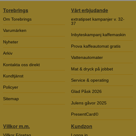
Torebrings
Vårt erbjudande
Om Torebrings
extratipset kampanjer v. 32-
37
Varumärken
Inbyteskampanj kaffemaskin
Nyheter
Prova kaffeautomat gratis
Arkiv
Vattenautomater
Kontakta oss direkt
Mat & dryck på jobbet
Kundtjänst
Service & operating
Policyer
Glad Påsk 2026
Sitemap
Julens gåvor 2025
PresentCard©
Villkor m.m.
Kundzon
Villkor Företag
Logga in