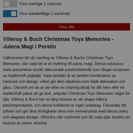
Visa maxläge 1 vara/rad
Visa maxläge 1 vara/rad
Visa standardläge
Visa standardläge 2 varor/rad
Villeroy & Boch Christmas Toys Memories -
Julens Magi i Porslin
Välkommen till vår samling av Villeroy & Bochs Christmas Toys
Memories, där varje bit är en hyllning till julens magi. Denna exklusiva
serie presenterar utsökt dekorerade porslinsföremål som fångar essensen
av traditionell julglädje. Varje produkt är en perfekt kombination av
hantverk och design, vilket gör dem idealiska som både dekoration och
gåva. Oavsett om du är ute efter en charmig detalj för ditt hem eller ett
kärleksfullt paket att ge bort, erbjuder Christmas Toys Memories något för
alla. Villeroy & Boch har en lång historia av att skapa tidlösa
porslinsprodukter, och denna kollektion är inget undantag. Förvandla ditt
julhem och gör dina festligheter ännu mer minnesvärda med dessa unika
och eleganta detaljer. Utforska vårt sortiment och låt varje pjäs berätta sin
historia av julens skönhet.