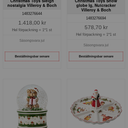
Christmas Toys Sleigh
Christmas Toys Snow
nostalgia Villeroy & Boch
globe lg, Nutcracker
Villeroy & Boch
1483276644
1483276694
1.418,00 kr
578,70 kr
Hel förpackning =
1*1 st
Hel förpackning =
1*1 st
Säsongsvara jul
Säsongsvara jul
Beställningsbar senare
Beställningsbar senare