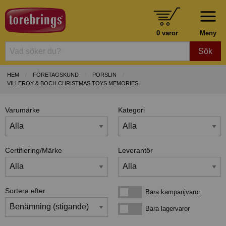
0 varor
Meny
Sök
HEM
FÖRETAGSKUND
PORSLIN
VILLEROY & BOCH CHRISTMAS TOYS MEMORIES
Varumärke
Kategori
Certifiering/Märke
Leverantör
Sortera efter
Bara kampanjvaror
Bara kampanjvaror
Bara lagervaror
Bara lagervaror