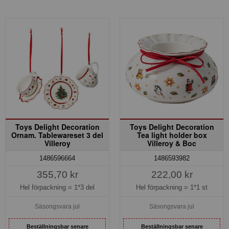
Toys Delight Decoration
Toys Delight Decoration
Ornam. Tablewareset 3 del
Tea light holder box
Villeroy
Villeroy & Boc
1486596664
1486593982
355,70 kr
222,00 kr
Hel förpackning =
1*3 del
Hel förpackning =
1*1 st
Säsongsvara jul
Säsongsvara jul
Beställningsbar senare
Beställningsbar senare