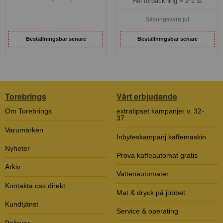
Hel förpackning =
2*1 st
Säsongsvara jul
Beställningsbar senare
Beställningsbar senare
Torebrings
Vårt erbjudande
Om Torebrings
extratipset kampanjer v. 32-
37
Varumärken
Inbyteskampanj kaffemaskin
Nyheter
Prova kaffeautomat gratis
Arkiv
Vattenautomater
Kontakta oss direkt
Mat & dryck på jobbet
Kundtjänst
Service & operating
Policyer