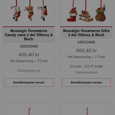
Nostalgic Ornaments
Nostalgic Ornaments Gifts
Candy cane 3 del Villeroy &
3 del Villeroy & Boch
Boch
1483316685
1483316690
400,40 kr
400,40 kr
Hel förpackning =
1*3 del
Hel förpackning =
1*3 del
Jmf.pris:
133,47
kr/del
Säsongsvara jul
Säsongsvara jul
Beställningsbar senare
Beställningsbar senare