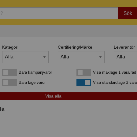
Sök
Kategori
Certifiering/Märke
Leverantör
Bara kampanjvaror
Visa maxläge 1 vara/rad
Bara kampanjvaror
Visa maxläge 1 vara/rad
Bara lagervaror
Visa standardläge
Bara lagervaror
Visa standardläge 3 varo
la