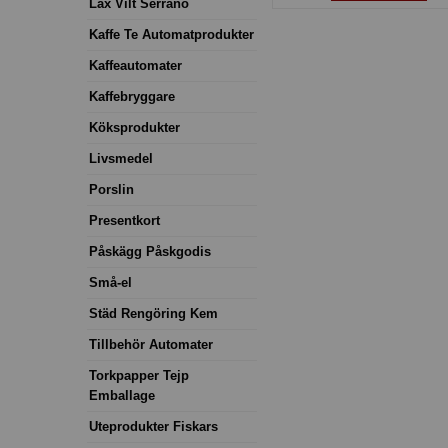
Lax Vilt Serrano
Kaffe Te Automatprodukter
Kaffeautomater
Kaffebryggare
Köksprodukter
Livsmedel
Porslin
Presentkort
Påskägg Påskgodis
Små-el
Städ Rengöring Kem
Tillbehör Automater
Torkpapper Tejp
Emballage
Uteprodukter Fiskars