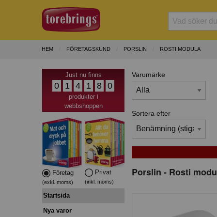
HEM
FÖRETAGSKUND
PORSLIN
ROSTI MODULA
Varumärke
Just nu finns
0
1
4
1
8
0
produkter i
webbshoppen
Sortera efter
Porslin - Rosti modu
Privat
Företag
(inkl. moms)
(exkl. moms)
Startsida
Nya varor