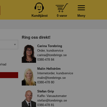
Kundtjänst
0 varor
Meny
Ring oss direkt!
Carina Torebring
Order, kundservice
carina@torebrings.se
0380-478 84
r/rad
Malin Hellström
Internetorder, kundservice
malin@torebrings.se
0380-478 80
Stefan Grip
Kaffe- Varuautomater
stefan@torebrings.se
0380-478 81