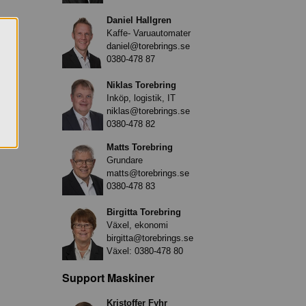
Daniel Hallgren
Kaffe- Varuautomater
daniel@torebrings.se
0380-478 87
Niklas Torebring
Inköp, logistik, IT
niklas@torebrings.se
0380-478 82
Matts Torebring
Grundare
matts@torebrings.se
0380-478 83
Birgitta Torebring
Växel, ekonomi
birgitta@torebrings.se
Växel:
0380-478 80
Support Maskiner
Kristoffer Fyhr