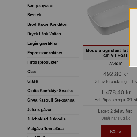
Kampanjvaror
Bestick
Bröd Kakor Konditori
Dryck Läsk Vatten
Engångsartiklar
Modula ugnsfast fat 35
Espressomaskiner
cm Vit Rosti
Fritidsprodukter
864610
Glas
492,80 kr
Glass
Del av förpackning =
1 s
Godis Konfektyr Snacks
1.478,40 kr
Hel förpackning =
3*1 s
Gryta Kastrull Stekpanna
Julens gåvor
Lager: 2 del av förp.
Utgår när slutsåld
Julchoklad Julgodis
Matgåva Tomtelåda
Köp »