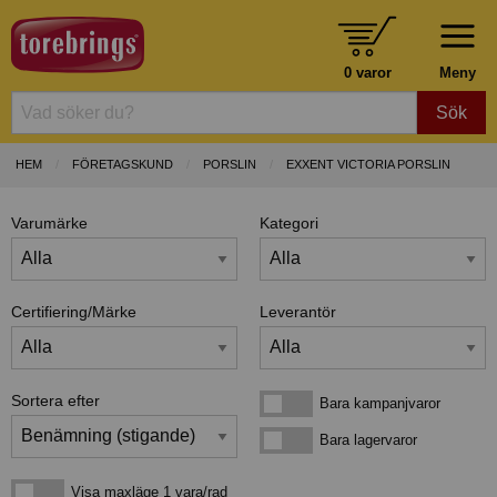
0 varor
Meny
Sök
HEM
FÖRETAGSKUND
PORSLIN
EXXENT VICTORIA PORSLIN
Varumärke
Kategori
Certifiering/Märke
Leverantör
Sortera efter
Bara kampanjvaror
Bara kampanjvaror
Bara lagervaror
Bara lagervaror
Visa maxläge 1 vara/rad
Visa maxläge 1 vara/rad