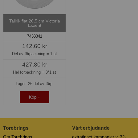
Tallrik flat 26,5 cm Victoria
Exxent
7433341
142,60 kr
Del av förpackning =
1 st
427,80 kr
Hel förpackning =
3*1 st
Lager: 26 del av förp.
Köp »
Torebrings
Vårt erbjudande
Om Torebrings
extratipset kampanjer v. 32-