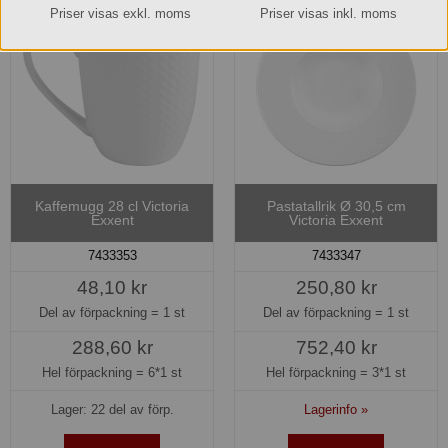
Priser visas exkl. moms
Priser visas inkl. moms
Kaffemugg 28 cl Victoria
Pastatallrik Ø 30,5 cm
Exxent
Victoria Exxent
7433353
7433347
48,10 kr
250,80 kr
Del av förpackning =
1 st
Del av förpackning =
1 st
288,60 kr
752,40 kr
Hel förpackning =
6*1 st
Hel förpackning =
3*1 st
Lager: 22 del av förp.
Lagerinfo »