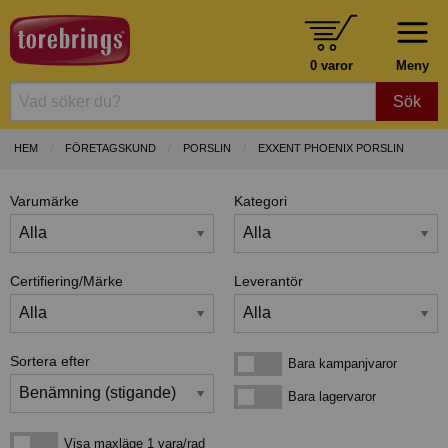
0 varor
Meny
Sök
HEM
FÖRETAGSKUND
PORSLIN
EXXENT PHOENIX PORSLIN
Varumärke
Kategori
Certifiering/Märke
Leverantör
Sortera efter
Bara kampanjvaror
Bara kampanjvaror
Bara lagervaror
Bara lagervaror
Visa maxläge 1 vara/rad
Visa maxläge 1 vara/rad