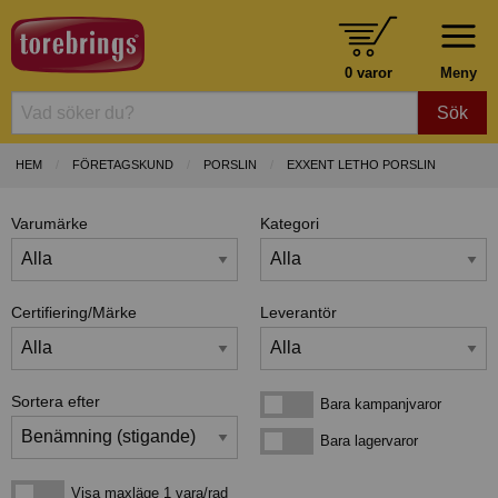
0 varor
Meny
Sök
HEM
FÖRETAGSKUND
PORSLIN
EXXENT LETHO PORSLIN
Varumärke
Kategori
Certifiering/Märke
Leverantör
Sortera efter
Bara kampanjvaror
Bara kampanjvaror
Bara lagervaror
Bara lagervaror
Visa maxläge 1 vara/rad
Visa maxläge 1 vara/rad