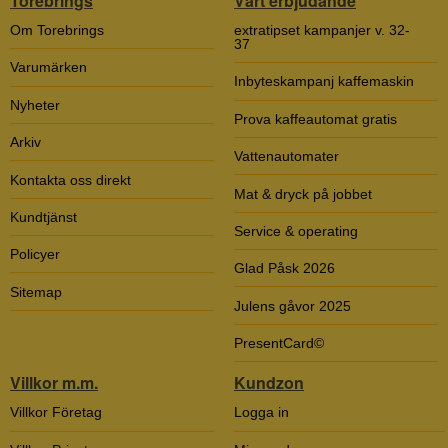
Torebrings
Vårt erbjudande
Om Torebrings
extratipset kampanjer v. 32-
37
Varumärken
Inbyteskampanj kaffemaskin
Nyheter
Prova kaffeautomat gratis
Arkiv
Vattenautomater
Kontakta oss direkt
Mat & dryck på jobbet
Kundtjänst
Service & operating
Policyer
Glad Påsk 2026
Sitemap
Julens gåvor 2025
PresentCard©
Villkor m.m.
Kundzon
Villkor Företag
Logga in