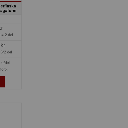
gerflaska
Sagaform
kr
g =
2 del
 kr
=
6*2 del
kr/del
förp.