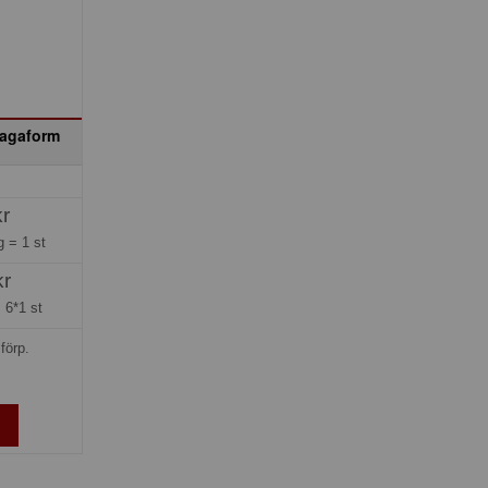
Sagaform
kr
ng =
1 st
kr
=
6*1 st
förp.