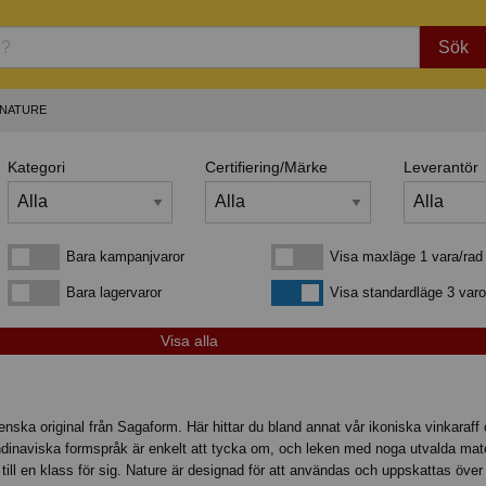
Sök
NATURE
Kategori
Certifiering/Märke
Leverantör
Bara kampanjvaror
Visa maxläge 1 vara/rad
Bara kampanjvaror
Visa maxläge 1 vara/rad
Bara lagervaror
Visa standardläge
Bara lagervaror
Visa standardläge 3 varo
venska original från Sagaform. Här hittar du bland annat vår ikoniska vinkaraf
inaviska formspråk är enkelt att tycka om, och leken med noga utvalda mate
ill en klass för sig. Nature är designad för att användas och uppskattas över 