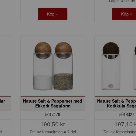
Lager: 4 del av 
Köp »
Köp »
lar
Nature Salt & Pepparset med
Nature Salt & Pep
Ekkork Sagaform
Korkkula Sag
5017178
5018327
190,50 kr
197,10 
el
Del av förpackning =
2 del
Del av förpacknin