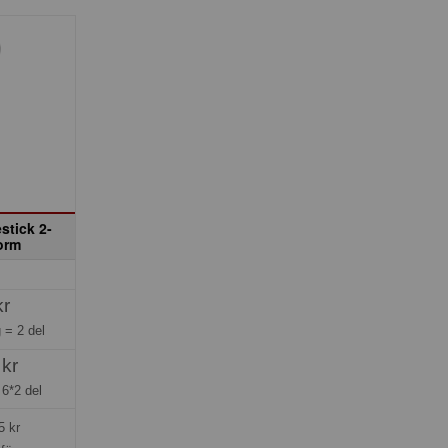
stick 2-
orm
kr
g =
2 del
 kr
=
6*2 del
5
kr