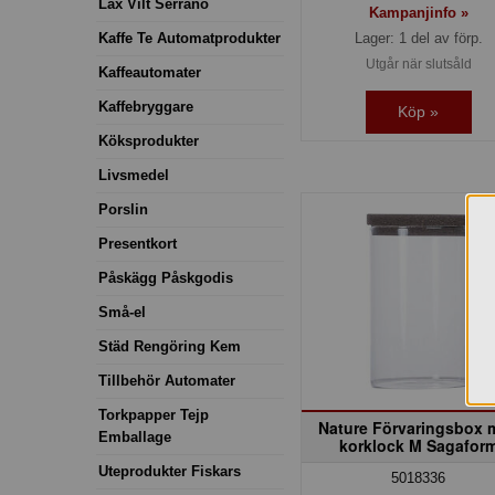
Lax Vilt Serrano
Kampanjinfo »
Lager: 1 del av förp.
Kaffe Te Automatprodukter
Utgår när slutsåld
Kaffeautomater
Kaffebryggare
Köp »
Köksprodukter
Livsmedel
Porslin
Presentkort
Påskägg Påskgodis
Små-el
Städ Rengöring Kem
Tillbehör Automater
Torkpapper Tejp
Nature Förvaringsbox 
Emballage
korklock M Sagafor
Uteprodukter Fiskars
5018336