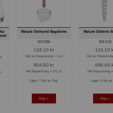
ska
Nature Osthyvel Sagaform
Nature Ostkniv 
form
5017204
5017125
134,10 kr
116,10 
Del av förpackning =
1 st
Del av förpackni
el
804,60 kr
696,60 
Hel förpackning =
6*1 st
Hel förpackning 
l
Lager: 5 del av förp.
Lager: 9 del av 
Köp »
Köp »