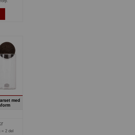
förp.
parset med
aform
kr
g =
2 del