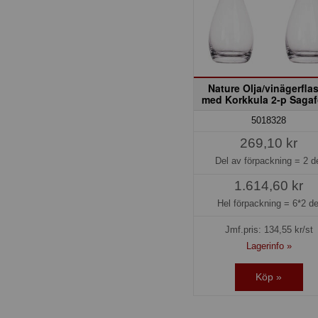
Nature Olja/vinägerfla
med Korkkula 2-p Saga
5018328
269,10 kr
Del av förpackning =
2 d
1.614,60 kr
Hel förpackning =
6*2 de
Jmf.pris:
134,55
kr/st
Lagerinfo »
Köp »