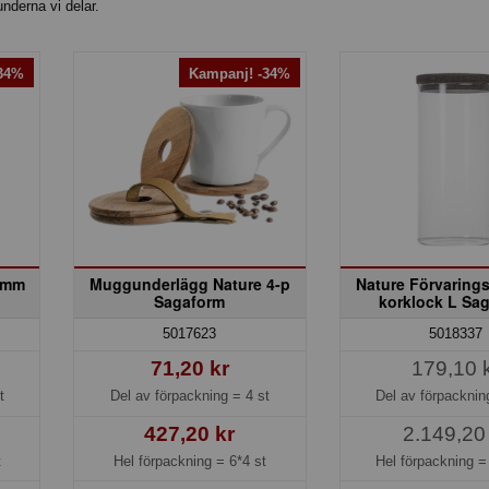
underna vi delar.
-34%
Kampanj! -34%
 mm
Muggunderlägg Nature 4-p
Nature Förvaring
Sagaform
korklock L Sa
5017623
5018337
71,20 kr
179,10 
t
Del av förpackning =
4 st
Del av förpackni
427,20 kr
2.149,20
t
Hel förpackning =
6*4 st
Hel förpackning 