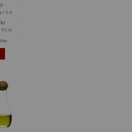
kr
ng =
1 st
 kr
=
6*1 st
förp.