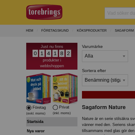
HEM
FÖRETAGSKUND
KÖKSPRODUKTER
SAGAFORM 
Varumärke
Just nu finns
0
1
4
1
8
2
produkter i
webbshoppen
Sortera efter
Sagaform Nature
Privat
Företag
(inkl. moms)
(exkl. moms)
Nature är en serie stilsäkra s
Startsida
vänner med den. Seriens skand
tillsammans med glas gör den t
Nya varor