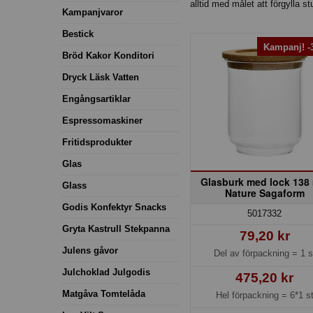
alltid med målet att förgylla st
Kampanjvaror
Bestick
Kampanj! 
Bröd Kakor Konditori
Dryck Läsk Vatten
Engångsartiklar
Espressomaskiner
Fritidsprodukter
Glas
Glasburk med lock 138
Glass
Nature Sagaform
Godis Konfektyr Snacks
5017332
Gryta Kastrull Stekpanna
79,20 kr
Julens gåvor
Del av förpackning =
1 s
Julchoklad Julgodis
475,20 kr
Matgåva Tomtelåda
Hel förpackning =
6*1 s