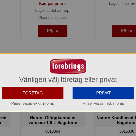
Kampanjinfo »
Lager: 7 del av 
Lager: 5 del av förp.
Utgår när slutsåld
Köp »
Köp »
Vänligen välj företag eller privat
FÖRETAG
PRIVAT
Priser visas exkl. moms
Priser visas inkl. moms
med
Nature Glöggkanna m
Nature Karaff med 
m
värmare 1,8 L Sagaform
Sagafor
5018364
5015336