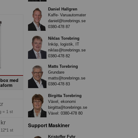
Daniel Hallgren
Kaffe- Varuautomater
daniel@torebrings.se
0380-478 87
Niklas Torebring
Inköp, logistik, IT
niklas@torebrings.se
0380-478 82
Matts Torebring
Grundare
matts@torebrings.se
sbox med
0380-478 83
gaform
Birgitta Torebring
Växel, ekonomi
kr
birgitta@torebrings.se
ng =
1 st
Växel:
0380-478 80
 kr
Support Maskiner
=
12*1 st
Kristoffer Fyhr