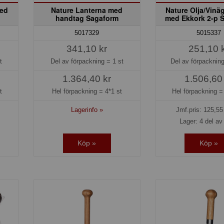
med
Nature Lanterna med
Nature Olja/Vinä
handtag Sagaform
med Ekkork 2-p 
5017329
5015337
341,10 kr
251,10 
t
Del av förpackning =
1 st
Del av förpacknin
1.364,40 kr
1.506,60
t
Hel förpackning =
4*1 st
Hel förpackning 
Lagerinfo »
Jmf.pris:
125,55
Lager: 4 del av 
Köp »
Köp »