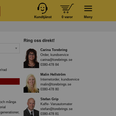
Kundtjänst
0 varor
Meny
Ring oss direkt!
Carina Torebring
Order, kundservice
carina@torebrings.se
0380-478 84
r/rad
Malin Hellström
Internetorder, kundservice
malin@torebrings.se
0380-478 80
Stefan Grip
f och många
Kaffe- Varuautomater
rial
stefan@torebrings.se
generationer,
0380-478 81