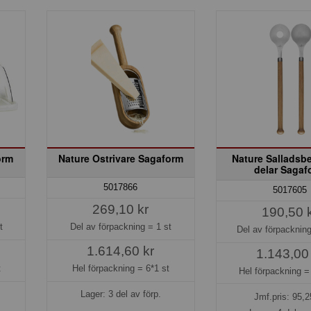
orm
Nature Ostrivare Sagaform
Nature Salladsbe
delar Sagaf
5017866
5017605
269,10 kr
190,50 
t
Del av förpackning =
1 st
Del av förpacknin
1.614,60 kr
1.143,00
t
Hel förpackning =
6*1 st
Hel förpackning 
Lager: 3 del av förp.
Jmf.pris:
95,2