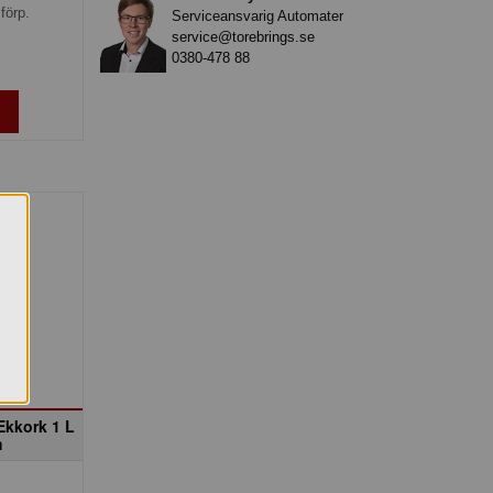
förp.
Serviceansvarig Automater
service@torebrings.se
0380-478 88
Ekkork 1 L
m