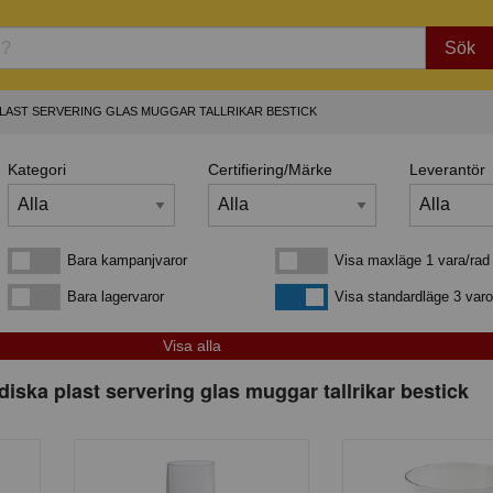
Sök
LAST SERVERING GLAS MUGGAR TALLRIKAR BESTICK
Kategori
Certifiering/Märke
Leverantör
Bara kampanjvaror
Visa maxläge 1 vara/rad
Bara kampanjvaror
Visa maxläge 1 vara/rad
Bara lagervaror
Visa standardläge
Bara lagervaror
Visa standardläge 3 varo
iska plast servering glas muggar tallrikar bestick