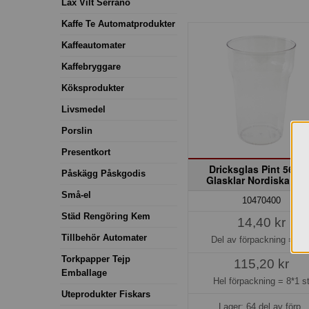
Lax Vilt Serrano
Kaffe Te Automatprodukter
Kaffeautomater
Kaffebryggare
Köksprodukter
Livsmedel
Porslin
Presentkort
Dricksglas Pint 56,8 c
Påskägg Påskgodis
Glasklar Nordiska Pla
Små-el
10470400
Städ Rengöring Kem
14,40 kr
Tillbehör Automater
Del av förpackning =
1 s
Torkpapper Tejp
115,20 kr
Emballage
Hel förpackning =
8*1 s
Uteprodukter Fiskars
Lager: 64 del av förp.