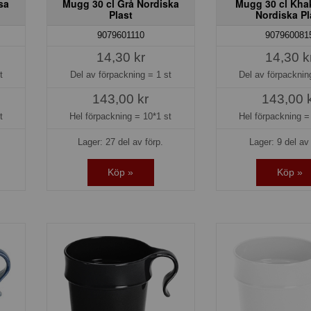
sa
Mugg 30 cl Grå Nordiska
Mugg 30 cl Kha
Plast
Nordiska Pl
9079601110
907960081
14,30 kr
14,30 k
t
Del av förpackning =
1 st
Del av förpackni
143,00 kr
143,00 
t
Hel förpackning =
10*1 st
Hel förpackning 
Lager: 27 del av förp.
Lager: 9 del av 
Köp »
Köp »