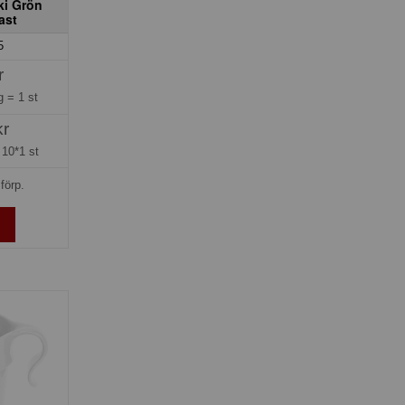
ki Grön
ast
5
r
ng =
1 st
kr
=
10*1 st
förp.