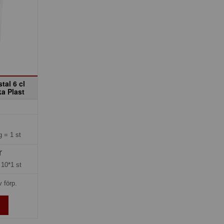
tal 6 cl
ka Plast
ng =
1 st
r
=
10*1 st
v förp.