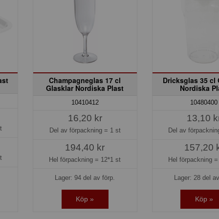
ast
Champagneglas 17 cl
Dricksglas 35 cl 
Glasklar Nordiska Plast
Nordiska Pl
10410412
10480400
16,20 kr
13,10 k
t
Del av förpackning =
1 st
Del av förpackni
194,40 kr
157,20 
t
Hel förpackning =
12*1 st
Hel förpackning 
Lager: 94 del av förp.
Lager: 28 del av
Köp »
Köp »