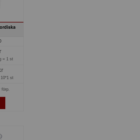
Nordiska
0
r
ng =
1 st
kr
=
10*1 st
 förp.