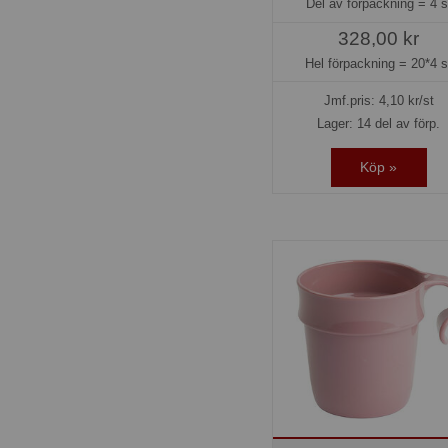
Del av förpackning =
4 s
328,00 kr
Hel förpackning =
20*4 s
Jmf.pris:
4,10
kr/st
Lager: 14 del av förp.
Köp »