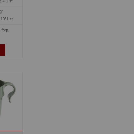
ng =
1 st
kr
=
10*1 st
 förp.