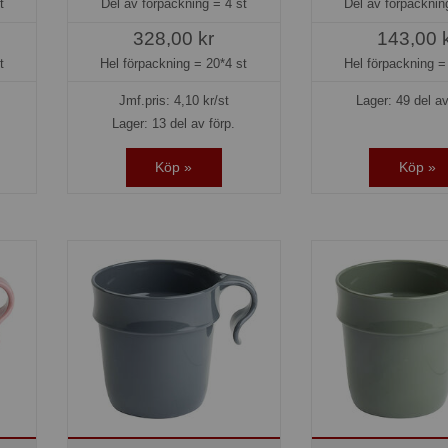
t
Del av förpackning =
4 st
Del av förpackni
328,00 kr
143,00 
t
Hel förpackning =
20*4 st
Hel förpackning 
Jmf.pris:
4,10
kr/st
Lager: 49 del av
Lager: 13 del av förp.
Köp »
Köp »