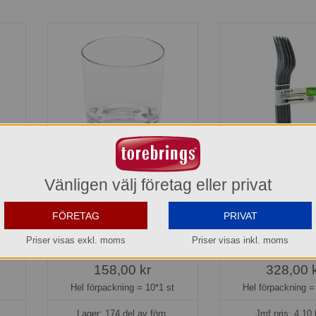
l
Drinkglas Chrystal 25 cl
Flergångsbestick 
Vänligen välj företag eller privat
st
Glasklar Nordiska Plast
pack Grå Nordis
10430400
907413050
FÖRETAG
PRIVAT
15,80 kr
16,40 k
Priser visas exkl. moms
Priser visas inkl. moms
t
Del av förpackning =
1 st
Del av förpackni
158,00 kr
328,00 
t
Hel förpackning =
10*1 st
Hel förpackning 
Lager: 174 del av förp.
Jmf.pris:
4,10