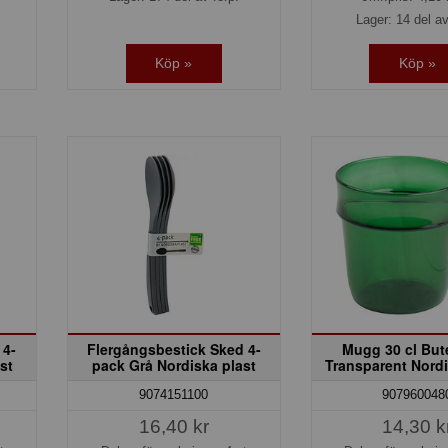
Lager: 14 del av
Köp »
Köp »
 4-
Flergångsbestick Sked 4-
Mugg 30 cl But
st
pack Grå Nordiska plast
Transparent Nordi
9074151100
907960048
16,40 kr
14,30 k