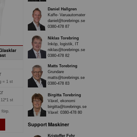
Daniel Hallgren
Kaffe- Varuautomater
daniel@torebrings.se
0380-478 87
Niklas Torebring
Inköp, logistik, IT
Glasklar
niklas@torebrings.se
ast
0380-478 82
Matts Torebring
Grundare
r
matts@torebrings.se
ng =
1 st
0380-478 83
kr
Birgitta Torebring
=
12*1 st
Växel, ekonomi
birgitta@torebrings.se
 förp.
Växel:
0380-478 80
Support Maskiner
Kristoffer Fyhr