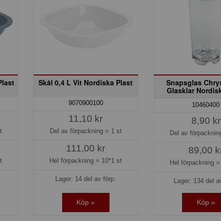
Plast
Skål 0,4 L Vit Nordiska Plast
Snapsglas Chrys
Glasklar Nordis
9070900100
10460400
11,10 kr
8,90 kr
t
Del av förpackning =
1 st
Del av förpackni
111,00 kr
89,00 k
t
Hel förpackning =
10*1 st
Hel förpackning 
Lager: 14 del av förp.
Lager: 134 del a
Köp »
Köp »