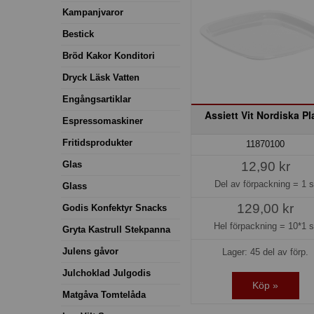
Kampanjvaror
Bestick
Bröd Kakor Konditori
Dryck Läsk Vatten
Engångsartiklar
Assiett Vit Nordiska Pl
Espressomaskiner
Fritidsprodukter
11870100
Glas
12,90 kr
Del av förpackning =
1 s
Glass
129,00 kr
Godis Konfektyr Snacks
Hel förpackning =
10*1 s
Gryta Kastrull Stekpanna
Julens gåvor
Lager: 45 del av förp.
Julchoklad Julgodis
Köp »
Matgåva Tomtelåda