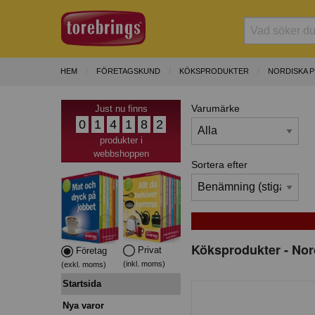
HEM
FÖRETAGSKUND
KÖKSPRODUKTER
NORDISKA P
Varumärke
Just nu finns
0
1
4
1
8
2
produkter i
webbshoppen
Sortera efter
Köksprodukter - Nord
Privat
Företag
(inkl. moms)
(exkl. moms)
Startsida
Nya varor