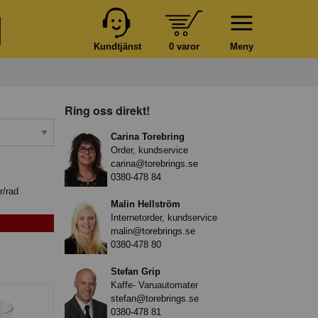
Kundtjänst
0 varor
Meny
Ring oss direkt!
Carina Torebring
Order, kundservice
carina@torebrings.se
0380-478 84
r/rad
Malin Hellström
Internetorder, kundservice
malin@torebrings.se
0380-478 80
Stefan Grip
Kaffe- Varuautomater
stefan@torebrings.se
0380-478 81