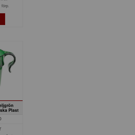
 förp.
eljgrön
ska Plast
0
r