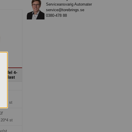
Serviceansvarig Automater
service@torebrings.se
0380-478 88
Gaffel 4-
ka plast
0
r
ng =
4 st
kr
=
20*4 st
kr/st