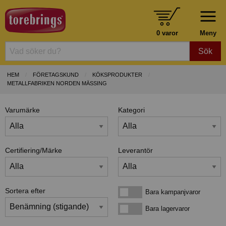
0 varor
Meny
Sök
HEM
FÖRETAGSKUND
KÖKSPRODUKTER
METALLFABRIKEN NORDEN MÄSSING
Varumärke
Kategori
Certifiering/Märke
Leverantör
Sortera efter
Bara kampanjvaror
Bara kampanjvaror
Bara lagervaror
Bara lagervaror