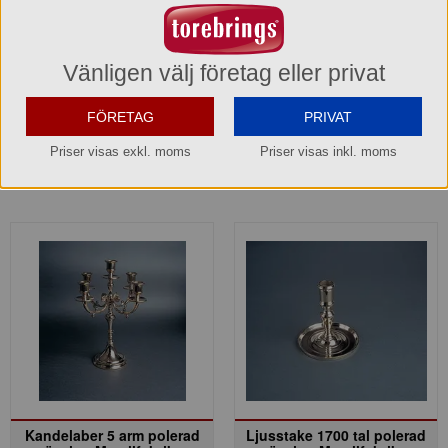
980049
980058
477,40 kr
975,80 kr
Vänligen välj företag eller privat
Hel förpackning =
1*1 st
Hel förpackning =
1*1 st
Lager: 7 förp.
Lager: 4 förp.
FÖRETAG
PRIVAT
Priser visas exkl. moms
Priser visas inkl. moms
Köp »
Köp »
Kandelaber 5 arm polerad
Ljusstake 1700 tal polerad