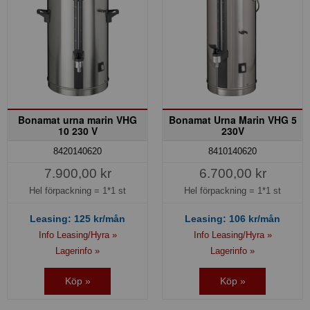
Bonamat urna marin VHG
Bonamat Urna Marin VHG 5
10 230 V
230V
8420140620
8410140620
7.900,00 kr
6.700,00 kr
Hel förpackning =
1*1 st
Hel förpackning =
1*1 st
Leasing:
125
kr/mån
Leasing:
106
kr/mån
Info Leasing/Hyra »
Info Leasing/Hyra »
Lagerinfo »
Lagerinfo »
Köp »
Köp »