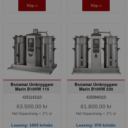
Köp »
Köp »
Bonamat Urnbryggare
Bonamat Urnbryggare
Marin B10HW 115
Marin B10HW 230
4251141110
4250940110
63.500,00 kr
61.800,00 kr
Hel förpackning =
1*1 st
Hel förpackning =
1*1 st
Leasing:
1003
kr/mån
Leasing:
976
kr/mån