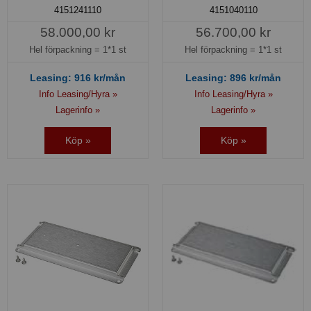
4151241110
4151040110
58.000,00 kr
56.700,00 kr
Hel förpackning =
1*1 st
Hel förpackning =
1*1 st
Leasing:
916
kr/mån
Leasing:
896
kr/mån
Info Leasing/Hyra »
Info Leasing/Hyra »
Lagerinfo »
Lagerinfo »
Köp »
Köp »