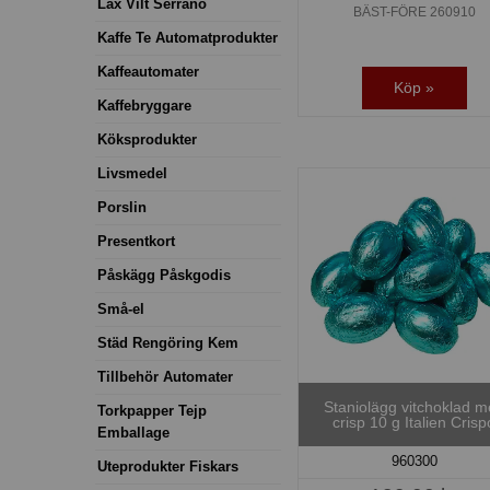
Lax Vilt Serrano
BÄST-FÖRE 260910
Kaffe Te Automatprodukter
Kaffeautomater
Köp »
Kaffebryggare
Köksprodukter
Livsmedel
Porslin
Presentkort
Påskägg Påskgodis
Små-el
Städ Rengöring Kem
Tillbehör Automater
Staniolägg vitchoklad 
Torkpapper Tejp
crisp 10 g Italien Crisp
Emballage
960300
Uteprodukter Fiskars