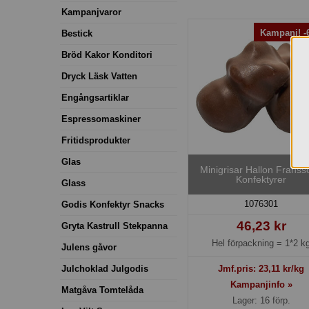
Kampanjvaror
Kampanj! 
Bestick
Bröd Kakor Konditori
Dryck Läsk Vatten
Engångsartiklar
Espressomaskiner
Fritidsprodukter
Glas
Minigrisar Hallon Franss
Konfektyrer
Glass
1076301
Godis Konfektyr Snacks
46,23 kr
Gryta Kastrull Stekpanna
Hel förpackning =
1*2 k
Julens gåvor
Julchoklad Julgodis
Jmf.pris:
23,11
kr/kg
Kampanjinfo »
Matgåva Tomtelåda
Lager: 16 förp.