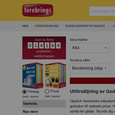
HEM
FÖRETAGSKUND
GODIS KONFEKTYR SNACKS
-
Varumärke
Just nu finns
0
1
4
1
8
4
produkter i
webbshoppen
Sortera efter
Utförsäljning av Go
Privat
Företag
(inkl. moms)
(exkl. moms)
Upptäck fantastiska erbjudande
Startsida
godsaker till nedsatta priser. H
sprida lite glädje. Skynda dig 
Nya varor