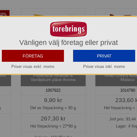
-62%
Vänligen välj företag eller privat
FÖRETAG
PRIVAT
Priser visas exkl. moms
Priser visas inkl. moms
ons
Påskharar Ananas &
Rollo Choco kola
Vaniljskum påse Aroma
Malaco
1007922
1014790
9,90 kr
233,60 
g
Del av förpackning =
90 g
Hel förpackning =
267,30 kr
Jmf.pris:
93,44
Hel förpackning =
27*90 g
Lager: 4 för