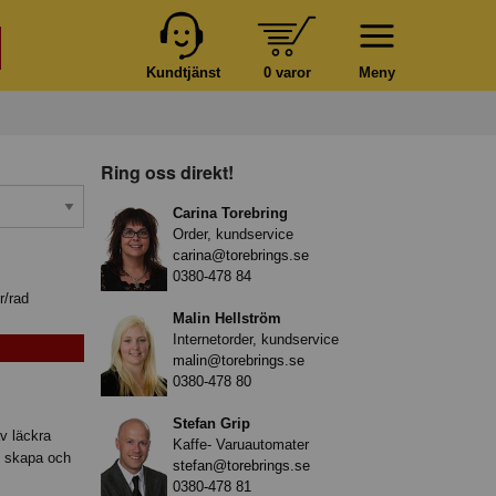
Kundtjänst
0 varor
Meny
Ring oss direkt!
Carina Torebring
Order, kundservice
carina@torebrings.se
0380-478 84
r/rad
Malin Hellström
Internetorder, kundservice
malin@torebrings.se
0380-478 80
Stefan Grip
av läckra
Kaffe- Varuautomater
tt skapa och
stefan@torebrings.se
0380-478 81