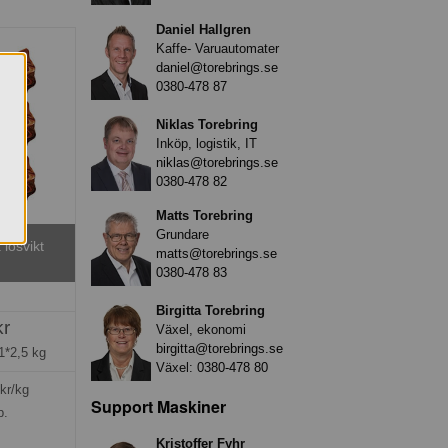
Daniel Hallgren
Kaffe- Varuautomater
daniel@torebrings.se
0380-478 87
Niklas Torebring
Inköp, logistik, IT
niklas@torebrings.se
0380-478 82
Matts Torebring
Grundare
 lösvikt
matts@torebrings.se
0380-478 83
Birgitta Torebring
kr
Växel, ekonomi
birgitta@torebrings.se
1*2,5 kg
Växel:
0380-478 80
kr/kg
Support Maskiner
p.
Kristoffer Fyhr