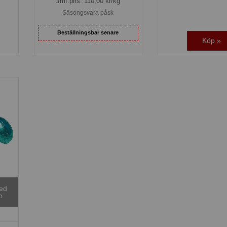
Jmf.pris:
110,00
kr/kg
Säsongsvara påsk
Beställningsbar senare
Köp »
med
o