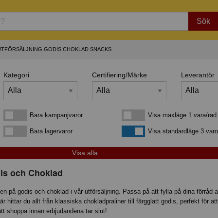
Sök
 UTFÖRSÄLJNING GODIS CHOKLAD SNACKS
Kategori
Certifiering/Märke
Leverantör
Bara kampanjvaror
Visa maxläge 1 vara/rad
Bara kampanjvaror
Visa maxläge 1 vara/rad
Bara lagervaror
Visa standardläge
Bara lagervaror
Visa standardläge 3 varo
dis och Choklad
n på godis och choklad i vår utförsäljning. Passa på att fylla på dina förråd 
är hittar du allt från klassiska chokladpraliner till färgglatt godis, perfekt för a
att shoppa innan erbjudandena tar slut!