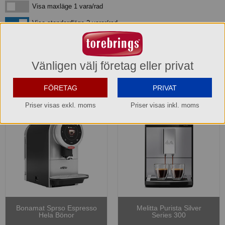
Visa maxläge 1 vara/rad
Visa maxläge 1 vara/rad
Visa standardläge
Visa standardläge 2 varor/rad
Espressomaskiner - Espressomaskiner
Vänligen välj företag eller privat
konsument
FÖRETAG
PRIVAT
Priser visas exkl. moms
Priser visas inkl. moms
Bonamat Sprso Espresso
Melitta Purista Silver
Hela Bönor
Series 300