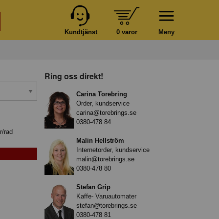
Kundtjänst
0 varor
Meny
Ring oss direkt!
Carina Torebring
Order, kundservice
carina@torebrings.se
0380-478 84
r/rad
Malin Hellström
Internetorder, kundservice
malin@torebrings.se
0380-478 80
Stefan Grip
Kaffe- Varuautomater
stefan@torebrings.se
0380-478 81