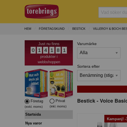
HEM
FÖRETAGSKUND
BESTICK
VILLEROY & BOCH BES
Varumärke
Just nu finns
0
1
4
1
8
1
produkter i
webbshoppen
Sortera efter
Bestick - Voice Basi
Privat
Företag
(inkl. moms)
(exkl. moms)
Startsida
Kampanj! 
Nya varor