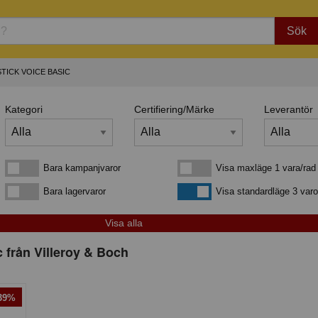
Sök
TICK VOICE BASIC
Kategori
Certifiering/Märke
Leverantör
Bara kampanjvaror
Visa maxläge 1 vara/rad
Bara kampanjvaror
Visa maxläge 1 vara/rad
Bara lagervaror
Visa standardläge
Bara lagervaror
Visa standardläge 3 varo
c från Villeroy & Boch
-39%