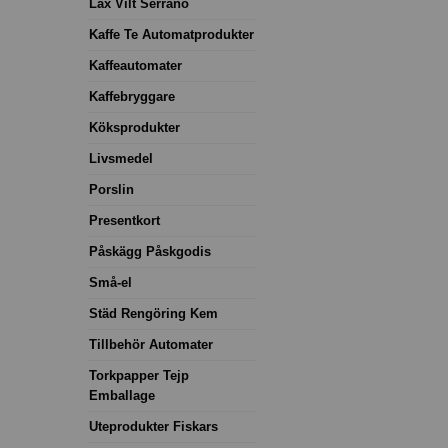
Lax Vilt Serrano
Kaffe Te Automatprodukter
Kaffeautomater
Kaffebryggare
Köksprodukter
Livsmedel
Porslin
Presentkort
Påskägg Påskgodis
Små-el
Städ Rengöring Kem
Tillbehör Automater
Torkpapper Tejp
Emballage
Uteprodukter Fiskars