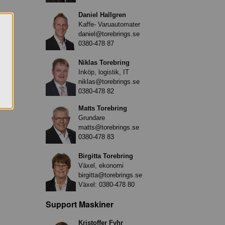
Daniel Hallgren
Kaffe- Varuautomater
daniel@torebrings.se
0380-478 87
Niklas Torebring
Inköp, logistik, IT
niklas@torebrings.se
0380-478 82
Matts Torebring
Grundare
matts@torebrings.se
0380-478 83
Birgitta Torebring
Växel, ekonomi
birgitta@torebrings.se
Växel:
0380-478 80
Support Maskiner
Kristoffer Fyhr