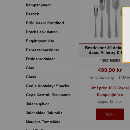
Kampanjvaror
Bestick
Bröd Kakor Konditori
Dryck Läsk Vatten
Engångsartiklar
Bestickset 30 delar Vo
Espressomaskiner
Basic Villeroy & Boc
Fritidsprodukter
1953159053
Glas
499,90 kr
Glass
Hel förpackning =
1*30 d
Godis Konfektyr Snacks
Jmf.pris:
16,66
kr/del
Kampanjinfo »
Gryta Kastrull Stekpanna
Lager: 11 förp.
Julens gåvor
Julchoklad Julgodis
Köp »
Matgåva Tomtelåda