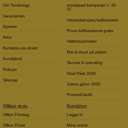
Om Torebrings
extratipset kampanjer v. 32-
37
Varumärken
Inbyteskampanj kaffemaskin
Nyheter
Prova kaffeautomat gratis
Arkiv
Vattenautomater
Kontakta oss direkt
Mat & dryck på jobbet
Kundtjänst
Service & operating
Policyer
Glad Påsk 2026
Sitemap
Julens gåvor 2025
PresentCard©
Villkor m.m.
Kundzon
Villkor Företag
Logga in
Villkor Privat
Mina ordrar