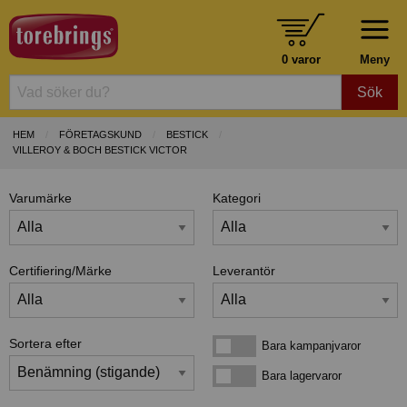
0 varor
Meny
Sök
HEM
FÖRETAGSKUND
BESTICK
VILLEROY & BOCH BESTICK VICTOR
Varumärke
Kategori
Certifiering/Märke
Leverantör
Sortera efter
Bara kampanjvaror
Bara kampanjvaror
Bara lagervaror
Bara lagervaror