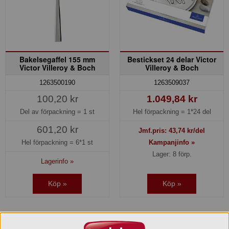
Bakelsegaffel 155 mm
Bestickset 24 delar Victor
Victor Villeroy & Boch
Villeroy & Boch
1263500190
1263509037
100,20 kr
1.049,84 kr
Del av förpackning =
1 st
Hel förpackning =
1*24 del
601,20 kr
Jmf.pris:
43,74
kr/del
Hel förpackning =
6*1 st
Kampanjinfo »
Lager: 8 förp.
Lagerinfo »
Köp »
Köp »