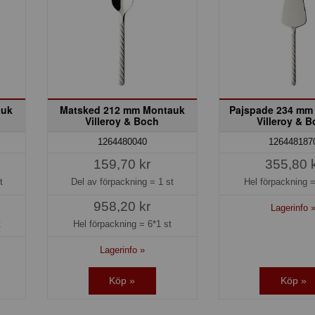
auk
Matsked 212 mm Montauk
Pajspade 234 mm
Villeroy & Boch
Villeroy & 
1264480040
126448187
159,70 kr
355,80 
t
Del av förpackning =
1 st
Hel förpackning 
958,20 kr
Lagerinfo 
t
Hel förpackning =
6*1 st
Lagerinfo »
Köp »
Köp »