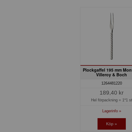
Plockgaffel 195 mm Mon
Villeroy & Boch
1264481220
189,40 kr
Hel förpackning =
1*1 s
Lagerinfo »
Köp »