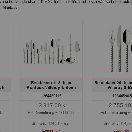
n sofistikerade charm. Besök Torebrings för att utforska vårt sortiment och 
ch Montauk.
m
Bestickset 113 delar
Bestickset 24 del
och
Montauk Villeroy & Boch
Villeroy & 
1264489115
126448903
12.917,00 kr
2.755,10
t
Hel förpackning =
1*113 del
Hel förpackning =
Jmf.pris:
114,31
kr/del
Jmf.pris:
114,80
t
Lagerinfo »
Lagerinfo 