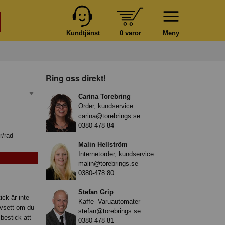
Kundtjänst
0 varor
Meny
Ring oss direkt!
Carina Torebring
Order, kundservice
carina@torebrings.se
0380-478 84
r/rad
Malin Hellström
Internetorder, kundservice
malin@torebrings.se
0380-478 80
Stefan Grip
ck är inte
Kaffe- Varuautomater
avsett om du
stefan@torebrings.se
bestick att
0380-478 81