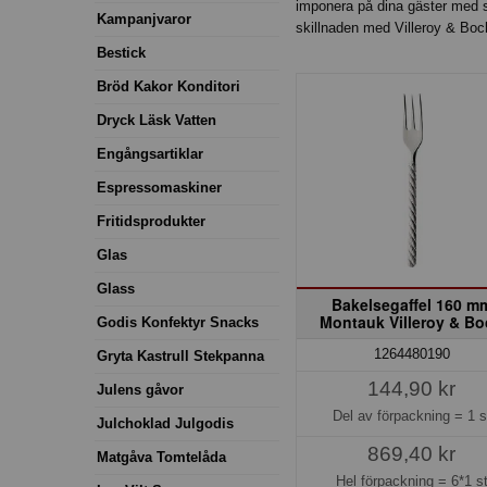
imponera på dina gäster med si
Kampanjvaror
skillnaden med Villeroy & Bo
Bestick
Bröd Kakor Konditori
Dryck Läsk Vatten
Engångsartiklar
Espressomaskiner
Fritidsprodukter
Glas
Glass
Bakelsegaffel 160 m
Montauk Villeroy & B
Godis Konfektyr Snacks
1264480190
Gryta Kastrull Stekpanna
144,90 kr
Julens gåvor
Del av förpackning =
1 s
Julchoklad Julgodis
869,40 kr
Matgåva Tomtelåda
Hel förpackning =
6*1 s