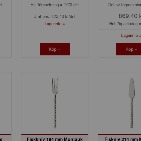
el
Hel förpackning =
1*70 del
Del av förpackni
869,40 
Jmf.pris:
123,40
kr/del
Lagerinfo »
Hel förpackning 
Lagerinfo 
Köp »
Köp »
m
Fiskkniv 184 mm Montauk
Fiskniv 214 mm