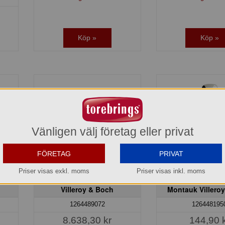
Köp »
Köp »
Vänligen välj företag eller privat
FÖRETAG
PRIVAT
Priser visas exkl. moms
Priser visas inkl. moms
tauk
Bestickset 70 delar Montauk
Dessertsked 
Villeroy & Boch
Montauk Villero
1264489072
126448195
8.638,30 kr
144,90 