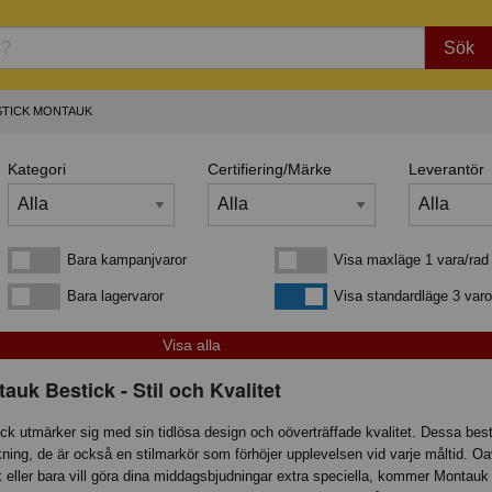
Sök
STICK MONTAUK
Kategori
Certifiering/Märke
Leverantör
Bara kampanjvaror
Visa maxläge 1 vara/rad
Bara kampanjvaror
Visa maxläge 1 vara/rad
Bara lagervaror
Visa standardläge
Bara lagervaror
Visa standardläge 3 varo
auk Bestick - Stil och Kvalitet
k utmärker sig med sin tidlösa design och oöverträffade kvalitet. Dessa besti
kning, de är också en stilmarkör som förhöjer upplevelsen vid varje måltid. O
ller bara vill göra dina middagsbjudningar extra speciella, kommer Montauk 