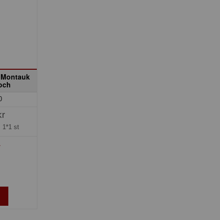
 Montauk
Boch
0
kr
=
1*1 st
»