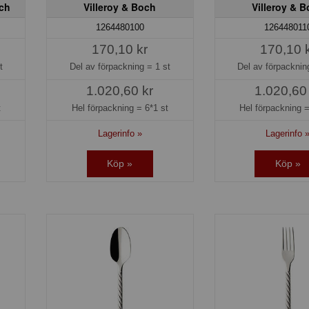
och
Villeroy & Boch
Villeroy & 
1264480100
126448011
170,10 kr
170,10 
t
Del av förpackning =
1 st
Del av förpackni
1.020,60 kr
1.020,60
t
Hel förpackning =
6*1 st
Hel förpackning 
Lagerinfo »
Lagerinfo 
Köp »
Köp »