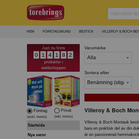
HEM
FÖRETAGSKUND
BESTICK
VILLEROY & BOCH BE
Varumärke
Just nu finns
0
1
4
1
8
2
produkter i
webbshoppen
Sortera efter
Villeroy & Boch Mont
Privat
Företag
(inkl. moms)
(exkl. moms)
Villeroy & Boch Montauk bestic
Startsida
bara en praktisk del av din du
är en passionerad hemmakock e
Nya varor