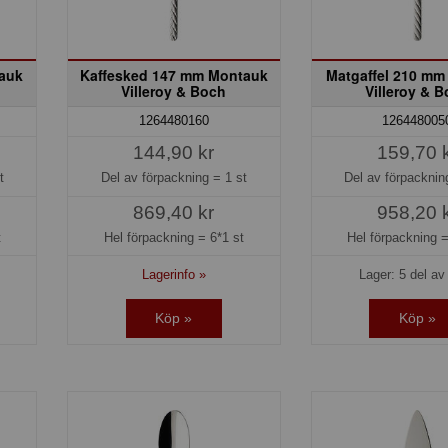
tauk
Kaffesked 147 mm Montauk
Matgaffel 210 mm
Villeroy & Boch
Villeroy & 
1264480160
126448005
144,90 kr
159,70 
t
Del av förpackning =
1 st
Del av förpackni
869,40 kr
958,20 
t
Hel förpackning =
6*1 st
Hel förpackning 
Lagerinfo »
Lager: 5 del av 
Köp »
Köp »