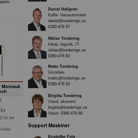
upplev
Daniel Hallgren
Kaffe- Varuautomater
daniel@torebrings.se
0380-478 87
Niklas Torebring
Inköp, logistik, IT
niklas@torebrings.se
0380-478 82
Matts Torebring
Grundare
matts@torebrings.se
0380-478 83
ar Montauk
Boch
Birgitta Torebring
0
Växel, ekonomi
birgitta@torebrings.se
 kr
Växel:
0380-478 80
1*24 del
Support Maskiner
kr/del
»
Kristoffer Fyhr