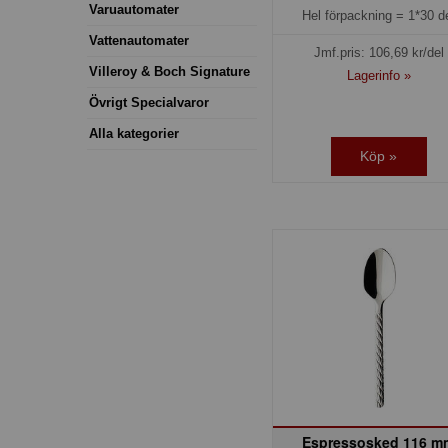
Varuautomater
Hel förpackning =
1*30 d
Vattenautomater
Jmf.pris:
106,69
kr/del
Villeroy & Boch Signature
Lagerinfo »
Övrigt Specialvaror
Alla kategorier
Köp »
Espressosked 116 m