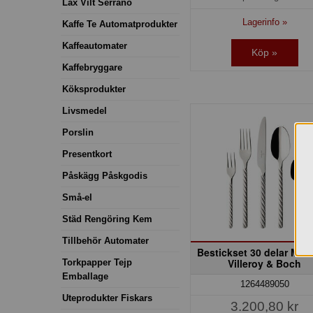
Lax Vilt Serrano
Lagerinfo »
Kaffe Te Automatprodukter
Kaffeautomater
Köp »
Kaffebryggare
Köksprodukter
Livsmedel
Porslin
Presentkort
Påskägg Påskgodis
Små-el
Städ Rengöring Kem
Tillbehör Automater
Bestickset 30 delar Mon
Villeroy & Boch
Torkpapper Tejp
Emballage
1264489050
Uteprodukter Fiskars
3.200,80 kr