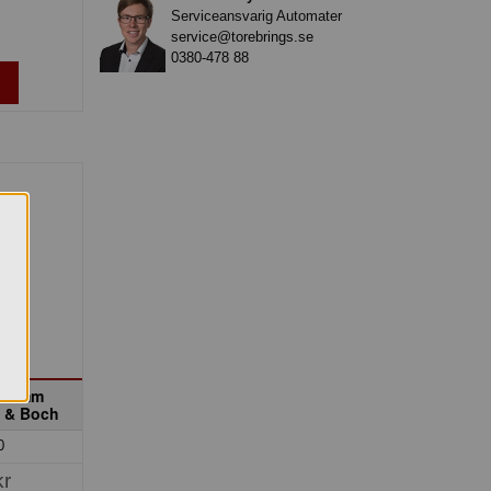
Serviceansvarig Automater
service@torebrings.se
0380-478 88
139 mm
y & Boch
0
kr