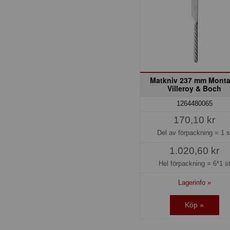
Matkniv 237 mm Mont
Villeroy & Boch
1264480065
170,10 kr
Del av förpackning =
1 s
1.020,60 kr
Hel förpackning =
6*1 s
Lagerinfo »
Köp »