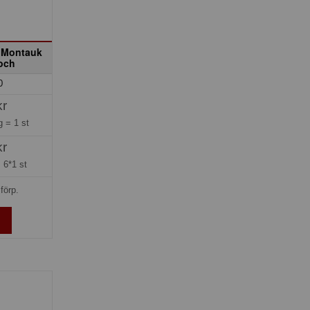
 Montauk
Boch
0
kr
ng =
1 st
kr
=
6*1 st
förp.