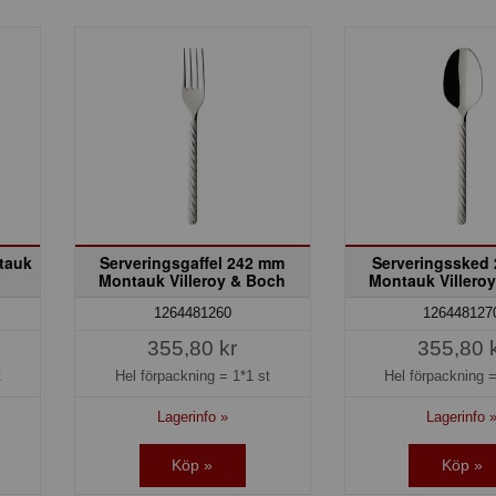
tauk
Serveringsgaffel 242 mm
Serveringssked
Montauk Villeroy & Boch
Montauk Villero
1264481260
126448127
355,80 kr
355,80 
t
Hel förpackning =
1*1 st
Hel förpackning 
Lagerinfo »
Lagerinfo 
Köp »
Köp »