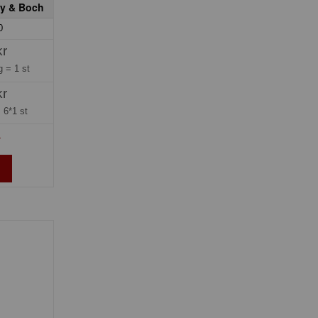
oy & Boch
0
kr
ng =
1 st
kr
=
6*1 st
»