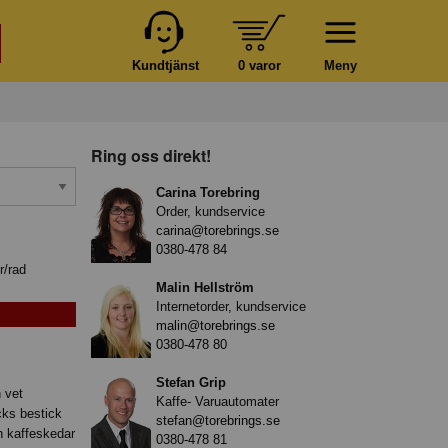
Kundtjänst
0 varor
Meny
Ring oss direkt!
Carina Torebring
Order, kundservice
carina@torebrings.se
0380-478 84
r/rad
Malin Hellström
Internetorder, kundservice
malin@torebrings.se
0380-478 80
Stefan Grip
 vet
Kaffe- Varuautomater
cks bestick
stefan@torebrings.se
ch kaffeskedar
0380-478 81