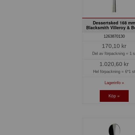
Dessertsked 168 m
Blacksmith Villeroy & 
1263870130
170,10 kr
Del av förpackning =
1 s
1.020,60 kr
Hel förpackning =
6*1 s
Lagerinfo »
Köp »