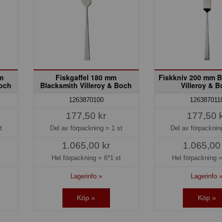
m
Fiskgaffel 180 mm
Fiskkniv 200 mm B
Boch
Blacksmith Villeroy & Boch
Villeroy & 
1263870100
126387011
177,50 kr
177,50 
t
Del av förpackning =
1 st
Del av förpackni
1.065,00 kr
1.065,00
t
Hel förpackning =
6*1 st
Hel förpackning 
Lagerinfo »
Lagerinfo 
Köp »
Köp »