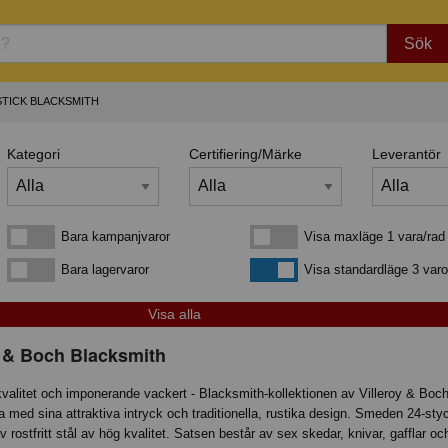
Sök
STICK BLACKSMITH
Kategori
Certifiering/Märke
Leverantör
Bara kampanjvaror
Visa maxläge 1 vara/rad
Bara kampanjvaror
Visa maxläge 1 vara/rad
Bara lagervaror
Visa standardläge
Bara lagervaror
Visa standardläge 3 varo
y & Boch Blacksmith
kvalitet och imponerande vackert - Blacksmith-kollektionen av Villeroy & Boch
a med sina attraktiva intryck och traditionella, rustika design. Smeden 24-sty
av rostfritt stål av hög kvalitet. Satsen består av sex skedar, knivar, gafflar o