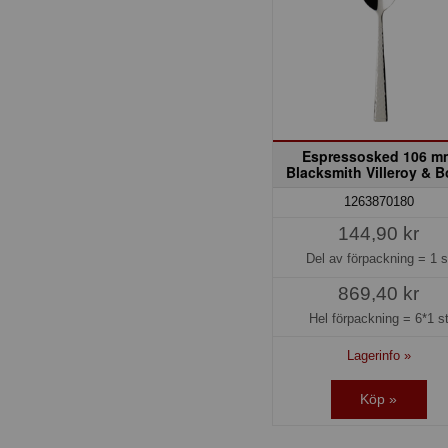
Espressosked 106 m
Blacksmith Villeroy & 
1263870180
144,90 kr
Del av förpackning =
1 s
869,40 kr
Hel förpackning =
6*1 s
Lagerinfo »
Köp »