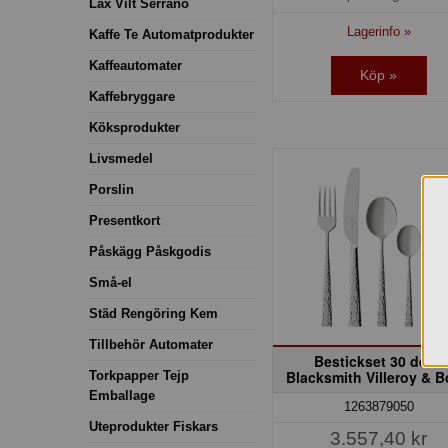
Lax Vilt Serrano
Lagerinfo »
Kaffe Te Automatprodukter
Kaffeautomater
Köp »
Kaffebryggare
Köksprodukter
Livsmedel
Porslin
Presentkort
Påskägg Påskgodis
Små-el
Städ Rengöring Kem
Tillbehör Automater
Bestickset 30 delar
Blacksmith Villeroy & 
Torkpapper Tejp
Emballage
1263879050
Uteprodukter Fiskars
3.557,40 kr