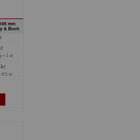
 195 mm
oy & Boch
0
kr
ng =
1 st
 kr
=
6*1 st
»