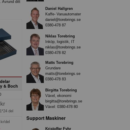
. Avrund ditt
Daniel Hallgren
Kaffe- Varuautomater
daniel@torebrings.se
0380-478 87
Niklas Torebring
Inköp, logistik, IT
niklas@torebrings.se
0380-478 82
Matts Torebring
Grundare
matts@torebrings.se
0380-478 83
 delar
oy & Boch
Birgitta Torebring
0
Växel, ekonomi
birgitta@torebrings.se
kr
Växel:
0380-478 80
1*24 del
Support Maskiner
kr/del
»
Kristoffer Fyhr