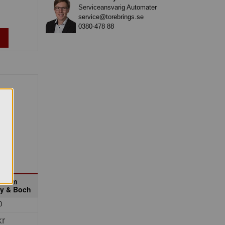
Serviceansvarig Automater
service@torebrings.se
0380-478 88
05 mm
oy & Boch
0
kr