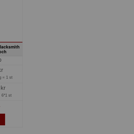
lacksmith
Boch
0
kr
ng =
1 st
 kr
=
6*1 st
»