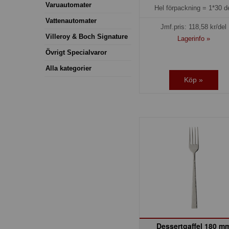
Varuautomater
Hel förpackning =
1*30 d
Vattenautomater
Jmf.pris:
118,58
kr/del
Villeroy & Boch Signature
Lagerinfo »
Övrigt Specialvaror
Alla kategorier
Köp »
Dessertgaffel 180 m