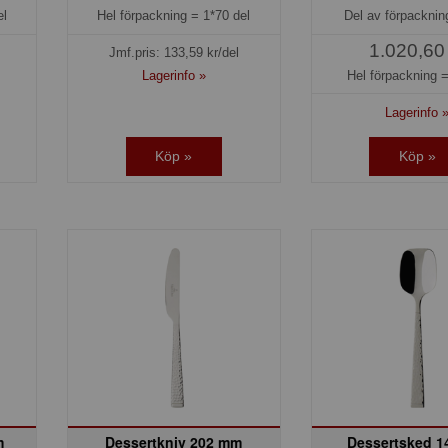
el
Hel förpackning =
1*70 del
Del av förpackni
1.020,60
Jmf.pris:
133,59
kr/del
Lagerinfo »
Hel förpackning 
Lagerinfo 
Köp »
Köp »
m
Dessertkniv 202 mm
Dessertsked 