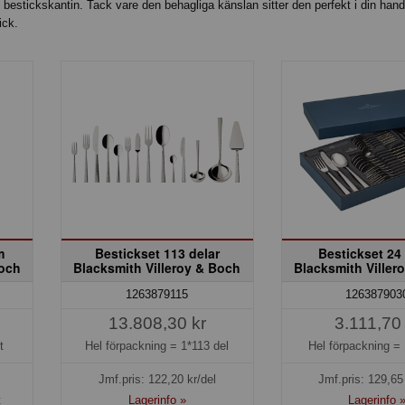
v bestickskantin. Tack vare den behagliga känslan sitter den perfekt i din hand
ick.
m
Bestickset 113 delar
Bestickset 24
Boch
Blacksmith Villeroy & Boch
Blacksmith Viller
1263879115
126387903
13.808,30 kr
3.111,70 
t
Hel förpackning =
1*113 del
Hel förpackning =
Jmf.pris:
122,20
kr/del
Jmf.pris:
129,65
t
Lagerinfo »
Lagerinfo 