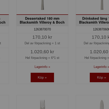
m
Dessertsked 180 mm
Drinksked lång
Boch
Blacksmith Villeroy & Boch
Blacksmith Viller
1263870070
126387060
170,10 kr
170,10 
t
Del av förpackning =
1 st
Del av förpackni
1.020,60 kr
1.020,60
t
Hel förpackning =
6*1 st
Hel förpackning 
Lagerinfo »
Lagerinfo 
Köp »
Köp »