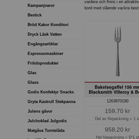
vardera och finns i en attrakti
Kampanjvaror
bord med slående vackra best
Bestick
Bröd Kakor Konditori
Dryck Läsk Vatten
Engångsartiklar
Espressomaskiner
Fritidsprodukter
Glas
Glass
Bakelsegaffel 156 m
Blacksmith Villeroy & 
Godis Konfektyr Snacks
1263870190
Gryta Kastrull Stekpanna
159,70 kr
Julens gåvor
Del av förpackning =
1 s
Julchoklad Julgodis
958,20 kr
Matgåva Tomtelåda
Hel förpackning =
6*1 s