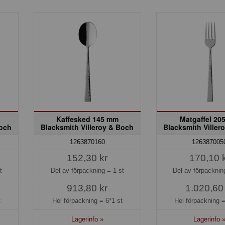
Kaffesked 145 mm
Matgaffel 20
Boch
Blacksmith Villeroy & Boch
Blacksmith Viller
1263870160
126387005
152,30 kr
170,10 
t
Del av förpackning =
1 st
Del av förpackni
913,80 kr
1.020,60
t
Hel förpackning =
6*1 st
Hel förpackning 
Lagerinfo »
Lagerinfo 