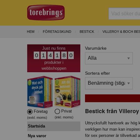
HEM
FÖRETAGSKUND
BESTICK
VILLEROY & BOCH BE
Varumärke
Just nu finns
0
1
4
1
8
0
produkter i
webbshoppen
Sortera efter
Bestick från Villero
Privat
Företag
(inkl. moms)
(exkl. moms)
Uttrycksfullt hantverk av hög 
Startsida
verkligen hur man kan inspirer
för sex personer är tillverkad 
Nya varor