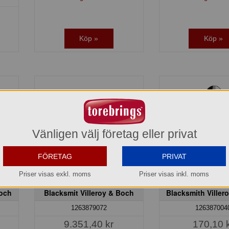
Köp »
Köp »
Vänligen välj företag eller privat
FÖRETAG
PRIVAT
Priser visas exkl. moms
Priser visas inkl. moms
Bestickset 70 delar
Bordssked 2
Boch
Blacksmit Villeroy & Boch
Blacksmith Viller
1263879072
126387004
9.351,40 kr
170,10 