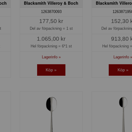
Boch
Blacksmith Villeroy & Boch
Blacksmith Viller
1263870093
126387195
177,50 kr
152,30 
t
Del av förpackning =
1 st
Del av förpackni
1.065,00 kr
913,80 
t
Hel förpackning =
6*1 st
Hel förpackning 
Lagerinfo »
Lagerinfo 
Köp »
Köp »