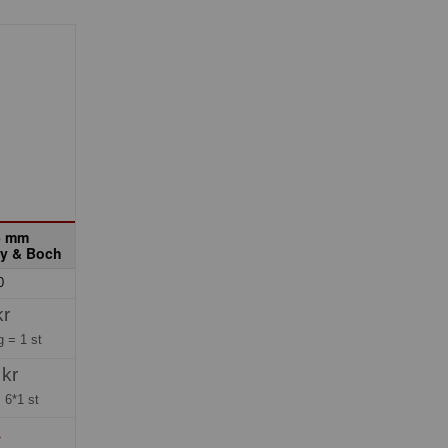
5 mm
oy & Boch
0
kr
ng =
1 st
 kr
=
6*1 st
»