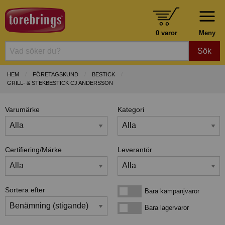
0 varor
Meny
Sök
HEM
FÖRETAGSKUND
BESTICK
GRILL- & STEKBESTICK CJ ANDERSSON
Varumärke
Kategori
Certifiering/Märke
Leverantör
Sortera efter
Bara kampanjvaror
Bara kampanjvaror
Bara lagervaror
Bara lagervaror