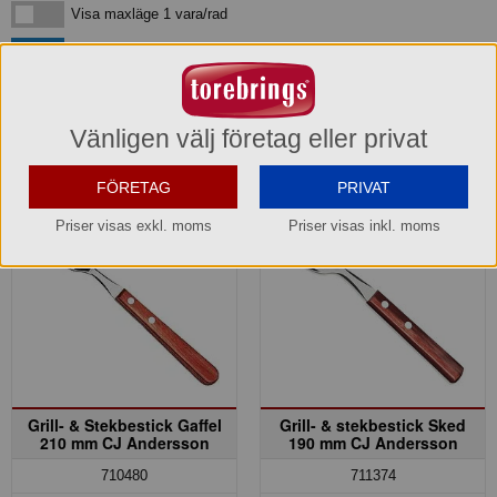
Visa maxläge 1 vara/rad
Visa maxläge 1 vara/rad
Visa standardläge
Visa standardläge 2 varor/rad
Vänligen välj företag eller privat
Bestick från CJA
FÖRETAG
PRIVAT
Priser visas exkl. moms
Priser visas inkl. moms
Grill- & Stekbestick Gaffel
Grill- & stekbestick Sked
210 mm CJ Andersson
190 mm CJ Andersson
710480
711374