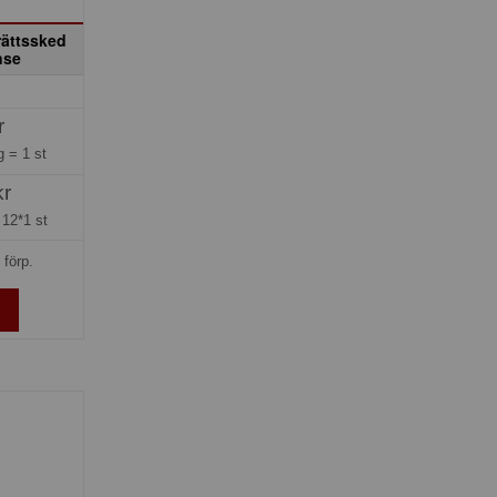
rättssked
nse
r
ng =
1 st
kr
=
12*1 st
 förp.