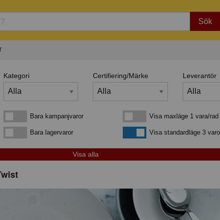
Sök
T
Kategori
Certifiering/Märke
Leverantör
Bara kampanjvaror
Visa maxläge 1 vara/rad
Bara kampanjvaror
Visa maxläge 1 vara/rad
Bara lagervaror
Visa standardläge
Bara lagervaror
Visa standardläge 3 varo
Twist