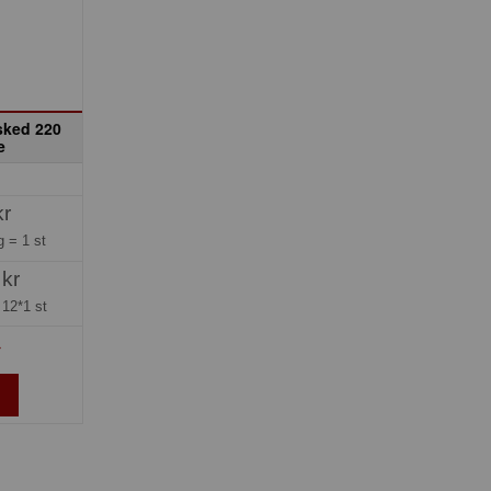
sked 220
e
kr
ng =
1 st
 kr
=
12*1 st
»