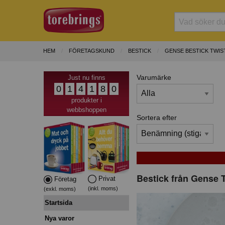
HEM
FÖRETAGSKUND
BESTICK
GENSE BESTICK TWIS
Varumärke
Just nu finns
0
1
4
1
8
0
produkter i
webbshoppen
Sortera efter
Bestick från Gense 
Privat
Företag
(inkl. moms)
(exkl. moms)
Startsida
Nya varor