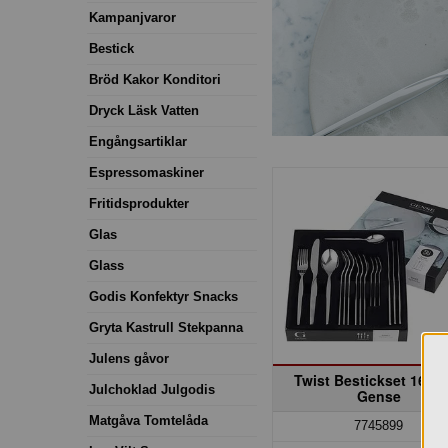
Kampanjvaror
Bestick
Bröd Kakor Konditori
Dryck Läsk Vatten
Engångsartiklar
Espressomaskiner
Fritidsprodukter
Glas
Glass
Godis Konfektyr Snacks
Gryta Kastrull Stekpanna
Julens gåvor
Twist Bestickset 16 de
Julchoklad Julgodis
Gense
Matgåva Tomtelåda
7745899