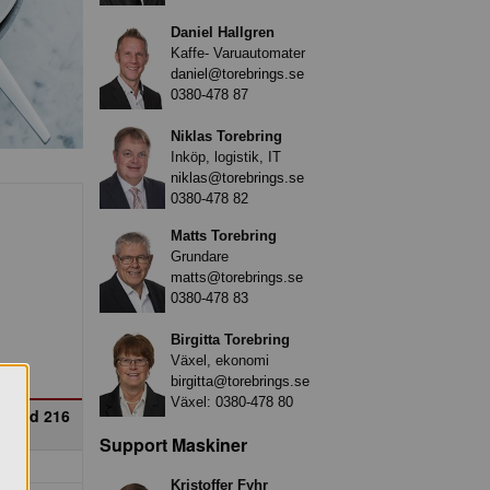
Daniel Hallgren
Kaffe- Varuautomater
daniel@torebrings.se
0380-478 87
Niklas Torebring
Inköp, logistik, IT
niklas@torebrings.se
0380-478 82
Matts Torebring
Grundare
matts@torebrings.se
0380-478 83
Birgitta Torebring
Växel, ekonomi
birgitta@torebrings.se
Växel:
0380-478 80
andad 216
e
Support Maskiner
Kristoffer Fyhr