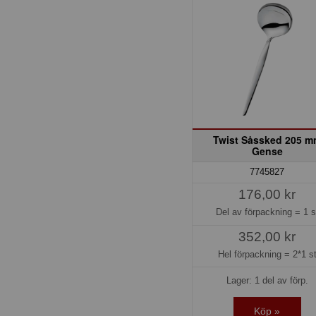
Twist Såssked 205 m
Gense
7745827
176,00 kr
Del av förpackning =
1 s
352,00 kr
Hel förpackning =
2*1 s
Lager: 1 del av förp.
Köp »