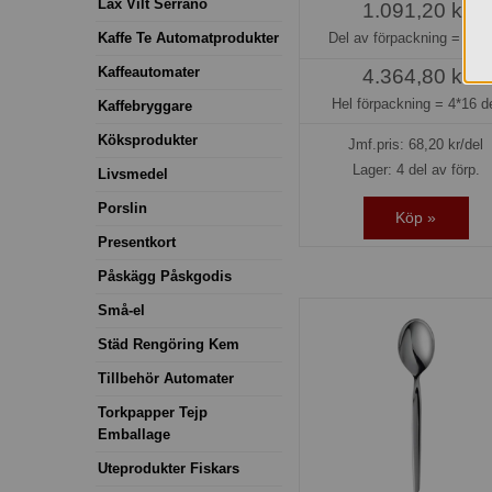
Lax Vilt Serrano
1.091,20 kr
Kaffe Te Automatprodukter
Del av förpackning =
16 d
Kaffeautomater
4.364,80 kr
Hel förpackning =
4*16 d
Kaffebryggare
Köksprodukter
Jmf.pris:
68,20
kr/del
Lager: 4 del av förp.
Livsmedel
Porslin
Köp »
Presentkort
Påskägg Påskgodis
Små-el
Städ Rengöring Kem
Tillbehör Automater
Torkpapper Tejp
Emballage
Uteprodukter Fiskars