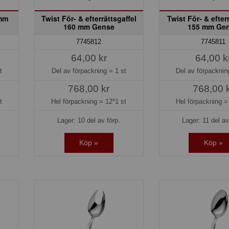
 mm
Twist För- & efterrättsgaffel
Twist För- & efter
160 mm Gense
155 mm Ge
7745812
7745811
64,00 kr
64,00 k
t
Del av förpackning =
1 st
Del av förpackni
768,00 kr
768,00 
t
Hel förpackning =
12*1 st
Hel förpackning 
Lager: 10 del av förp.
Lager: 11 del av
Köp »
Köp »