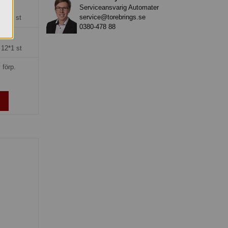
r
Serviceansvarig Automater
service@torebrings.se
ng =
1 st
0380-478 88
 kr
=
12*1 st
 förp.