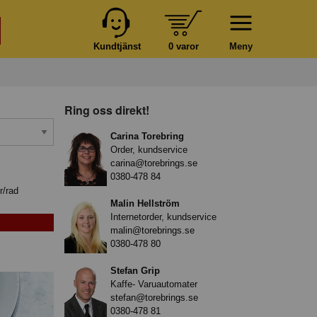
Kundtjänst
0 varor
Meny
Ring oss direkt!
Carina Torebring
Order, kundservice
carina@torebrings.se
0380-478 84
r/rad
Malin Hellström
Internetorder, kundservice
malin@torebrings.se
0380-478 80
Stefan Grip
Kaffe- Varuautomater
stefan@torebrings.se
0380-478 81