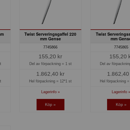
mm
Twist Serveringsgaffel 220
Twist Serverings
mm Gense
mm Gens
7745866
7745865
155,20 kr
155,20 
t
Del av förpackning =
1 st
Del av förpackni
1.862,40 kr
1.862,40
t
Hel förpackning =
12*1 st
Hel förpackning 
Lagerinfo »
Lagerinfo 
Köp »
Köp »