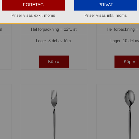
78,40 kr
91,20 k
FÖRETAG
PRIVAT
el
Del av förpackning =
1 st
Del av förpackni
Priser visas exkl. moms
Priser visas inkl. moms
940,80 kr
1.094,40
el
Hel förpackning =
12*1 st
Hel förpackning 
Lager: 8 del av förp.
Lager: 10 del av
Köp »
Köp »