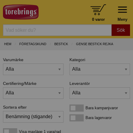
0 varor
Meny
Sök
HEM
FÖRETAGSKUND
BESTICK
GENSE BESTICK REJKA
Varumärke
Kategori
Certifiering/Märke
Leverantör
Sortera efter
Bara kampanjvaror
Bara kampanjvaror
Bara lagervaror
Bara lagervaror
Visa maxläge 1 vara/rad
Visa maxläge 1 vara/rad