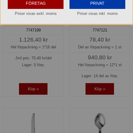
FÖRETAG
PRIVAT
Priser visas exkl. moms
Priser visas inkl. moms
Rejka Bestickset 16 delar
Rejka Bordsgaffel 191 mm
Gense
Gense
7747199
7747121
1.126,40 kr
78,40 kr
Hel förpackning =
1*16 del
Del av förpackning =
1 st
940,80 kr
Jmf.pris:
70,40
kr/del
Lager: 5 förp.
Hel förpackning =
12*1 st
Lager: 14 del av förp.
Köp »
Köp »