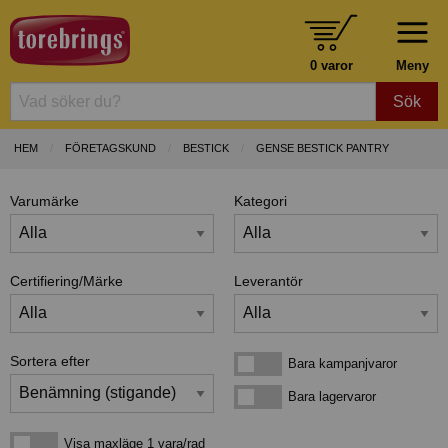
0 varor
Meny
Sök
HEM
FÖRETAGSKUND
BESTICK
GENSE BESTICK PANTRY
Varumärke
Kategori
Certifiering/Märke
Leverantör
Sortera efter
Bara kampanjvaror
Bara kampanjvaror
Bara lagervaror
Bara lagervaror
Visa maxläge 1 vara/rad
Visa maxläge 1 vara/rad