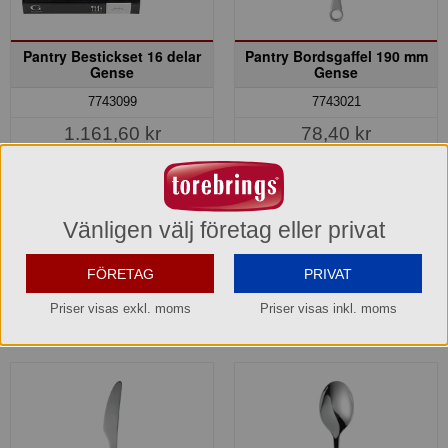
Pantry Bestickset 16 delar
Pantry Bordsgaffel 190 mm
Gense
Gense
7743099
7743021
1.161,60 kr
78,40 kr
Hel förpackning =
1*16 del
Del av förpackning =
1 st
940,80 kr
Jmf.pris:
72,60
kr/del
Lagerinfo »
Hel förpackning =
12*1 st
Vänligen välj företag eller privat
Lagerinfo »
FÖRETAG
PRIVAT
Köp »
Köp »
Priser visas exkl. moms
Priser visas inkl. moms