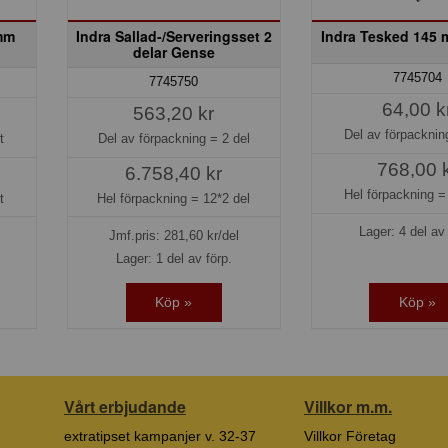
mm
Indra Sallad-/Serveringsset 2
Indra Tesked 145
delar Gense
7745704
7745750
64,00 k
563,20 kr
Del av förpackni
t
Del av förpackning =
2 del
768,00 
6.758,40 kr
Hel förpackning 
t
Hel förpackning =
12*2 del
Lager: 4 del av 
Jmf.pris:
281,60
kr/del
Lager: 1 del av förp.
Köp »
Köp »
Vårt erbjudande
Villkor m.m.
extratipset kampanjer v. 32-37
Villkor Företag