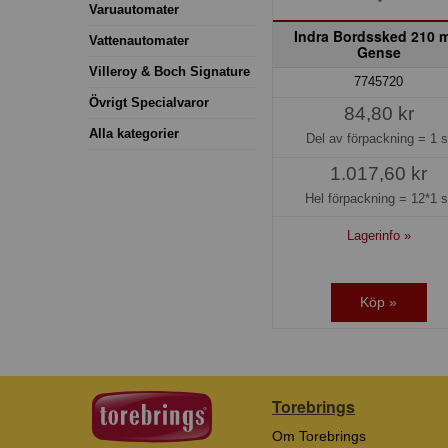
Varuautomater
Indra Bordssked 210 
Vattenautomater
Gense
Villeroy & Boch Signature
7745720
Övrigt Specialvaror
84,80 kr
Alla kategorier
Del av förpackning =
1 s
1.017,60 kr
Hel förpackning =
12*1 s
Lagerinfo »
Köp »
Torebrings
Om Torebrings