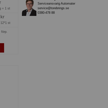
r
Serviceansvarig Automater
service@torebrings.se
ng =
1 st
0380-478 88
 kr
=
12*1 st
 förp.