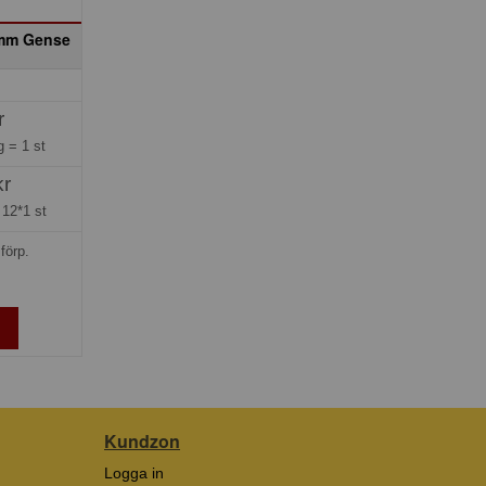
 mm Gense
r
ng =
1 st
kr
=
12*1 st
förp.
Kundzon
Logga in