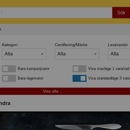
Sök
A
Kategori
Certifiering/Märke
Leverantör
Bara kampanjvaror
Visa maxläge 1 vara/rad
Bara kampanjvaror
Visa maxläge 1 vara/rad
Bara lagervaror
Visa standardläge
Bara lagervaror
Visa standardläge 3 varo
Indra