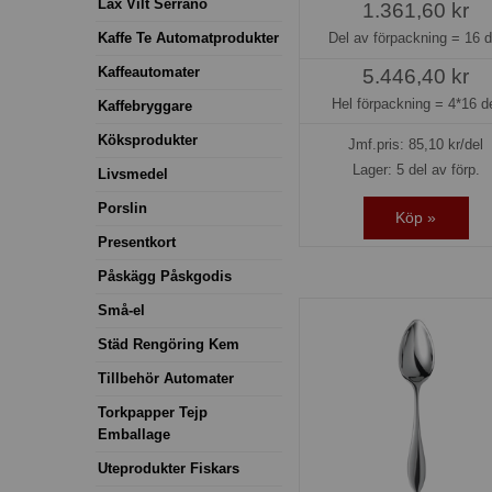
Lax Vilt Serrano
1.361,60 kr
Kaffe Te Automatprodukter
Del av förpackning =
16 d
Kaffeautomater
5.446,40 kr
Hel förpackning =
4*16 d
Kaffebryggare
Köksprodukter
Jmf.pris:
85,10
kr/del
Lager: 5 del av förp.
Livsmedel
Porslin
Köp »
Presentkort
Påskägg Påskgodis
Små-el
Städ Rengöring Kem
Tillbehör Automater
Torkpapper Tejp
Emballage
Uteprodukter Fiskars