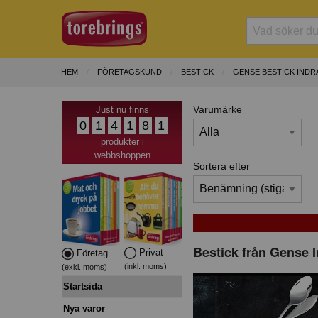
HEM
FÖRETAGSKUND
BESTICK
GENSE BESTICK INDR
Varumärke
Just nu finns
0
1
4
1
8
1
produkter i
webbshoppen
Sortera efter
Bestick från Gense 
Privat
Företag
(inkl. moms)
(exkl. moms)
Startsida
Nya varor