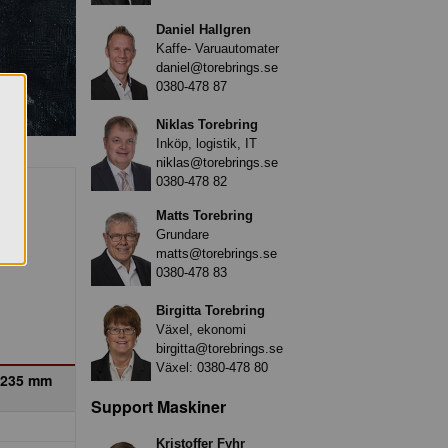
Daniel Hallgren
Kaffe- Varuautomater
daniel@torebrings.se
0380-478 87
Niklas Torebring
Inköp, logistik, IT
niklas@torebrings.se
0380-478 82
Matts Torebring
Grundare
matts@torebrings.se
0380-478 83
Birgitta Torebring
Växel, ekonomi
birgitta@torebrings.se
Växel:
0380-478 80
 235 mm
Support Maskiner
Kristoffer Fyhr