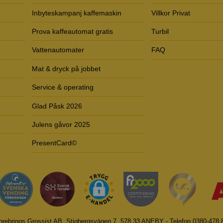
Inbyteskampanj kaffemaskin
Villkor Privat
Prova kaffeautomat gratis
Turbil
Vattenautomater
FAQ
Mat & dryck på jobbet
Service & operating
Glad Påsk 2026
Julens gåvor 2025
PresentCard©
orebrings Grossist AB, Stigbergsvägen 7, 578 33 ANEBY - Telefon 0380-478 