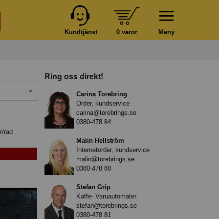
Kundtjänst
0 varor
Meny
Ring oss direkt!
Carina Torebring
Order, kundservice
carina@torebrings.se
0380-478 84
r/rad
Malin Hellström
Internetorder, kundservice
malin@torebrings.se
0380-478 80
Stefan Grip
Kaffe- Varuautomater
stefan@torebrings.se
0380-478 81