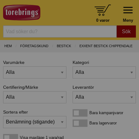
0 varor
Meny
Sök
HEM
FÖRETAGSKUND
BESTICK
EXXENT BESTICK CHIPPENDALE
Varumärke
Kategori
Certifiering/Märke
Leverantör
Sortera efter
Bara kampanjvaror
Bara kampanjvaror
Bara lagervaror
Bara lagervaror
Visa maxläge 1 vara/rad
Visa maxläge 1 vara/rad