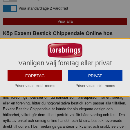
Visa standardläge
Visa standardläge 2 varor/rad
Köp Exxent Bestick Chippendale Online hos
Torebrings
Vänligen välj företag eller privat
FÖRETAG
PRIVAT
Priser visas exkl. moms
Priser visas inkl. moms
Utforska vårt sortiment av Exxent Bestick Chippendale och köp online
hos Torebrings. Oavsett om du handlar som privatperson, för ett företag
eller en förening, hittar du högkvalitativa bestick som passar alla tillfällen.
Exxent Bestick Chippendale är kända för sin eleganta design och
hållbarhet, vilket gör dem till ett perfekt val för både vardag och fest. Dra
nytta av enkel och smidig online-handel, och få dina bestick levererade
direkt till dörren. Hos Torebrings garanterar vi kvalitet och snabb service i