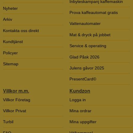
Inbyteskampanj kaffemaskin
Nyheter
Prova kaffeautomat gratis
Arkiv
Vattenautomater
Kontakta oss direkt
Mat & dryck på jobbet
Kundtjänst
Service & operating
Policyer
Glad Påsk 2026
Sitemap
Julens gåvor 2025
PresentCard©
Villkor m.m.
Kundzon
Villkor Företag
Logga in
Villkor Privat
Mina ordrar
Turbil
Mina uppgifter
FAQ
Välkommen!