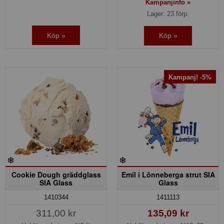
Kampanjinfo »
Lager: 23 förp.
Köp »
Köp »
Kampanj! -5%
Cookie Dough gräddglass
Emil i Lönneberga strut SIA
SIA Glass
Glass
1410344
1411113
311,00 kr
135,09 kr