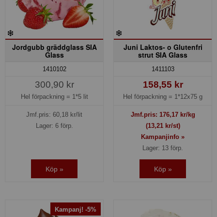
Jordgubb gräddglass SIA
Juni Laktos- o Glutenfri
Glass
strut SIA Glass
1410102
1411103
300,90 kr
158,55 kr
Hel förpackning =
1*5 lit
Hel förpackning =
1*12x75 g
Jmf.pris:
60,18
kr/lit
Jmf.pris:
176,17
kr/kg
Lager: 6 förp.
(13,21 kr/st)
Kampanjinfo »
Lager: 13 förp.
Köp »
Köp »
Kampanj! -5%