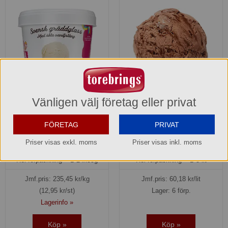
Vänligen välj företag eller privat
Bägare Vanilj Gräddglass
Choklad gräddglass SIA
Sia Glass
Glass
FÖRETAG
PRIVAT
1411905
1410103
Priser visas exkl. moms
Priser visas inkl. moms
310,80 kr
300,90 kr
Hel förpackning =
1*24x55g
Hel förpackning =
1*5 lit
Jmf.pris:
235,45
kr/kg
Jmf.pris:
60,18
kr/lit
(12,95 kr/st)
Lager: 6 förp.
Lagerinfo »
Köp »
Köp »