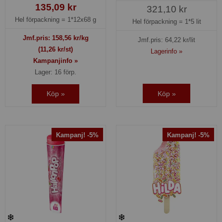
135,09 kr
321,10 kr
Hel förpackning =
1*12x68 g
Hel förpackning =
1*5 lit
Jmf.pris:
158,56
kr/kg
Jmf.pris:
64,22
kr/lit
(11,26 kr/st)
Lagerinfo »
Kampanjinfo »
Lager: 16 förp.
Köp »
Köp »
Kampanj! -5%
Kampanj! -5%