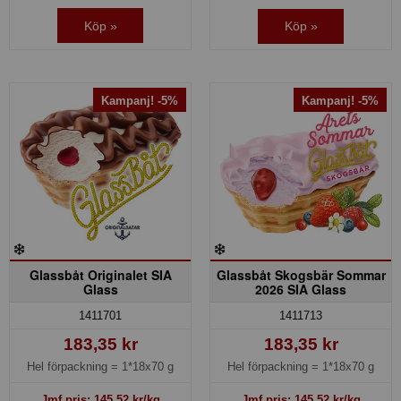
Köp »
Köp »
Kampanj! -5%
Kampanj! -5%
Glassbåt Originalet SIA
Glassbåt Skogsbär Sommar
Glass
2026 SIA Glass
1411701
1411713
183,35 kr
183,35 kr
Hel förpackning =
1*18x70 g
Hel förpackning =
1*18x70 g
Jmf.pris:
145,52
kr/kg
Jmf.pris:
145,52
kr/kg