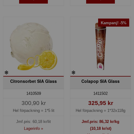
Kampanj! -5%
Citronsorbet SIA Glass
Colapop SIA Glass
1410509
1411502
300,90 kr
325,95 kr
Hel förpackning =
1*5 lit
Hel förpackning =
1*32x118g
Jmf.pris:
60,18
kr/lit
Jmf.pris:
86,32
kr/kg
Lagerinfo »
(10,18 kr/st)