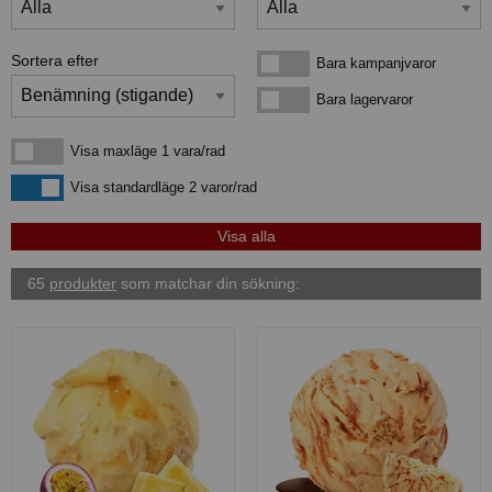
Sortera efter
Bara kampanjvaror
Bara kampanjvaror
Bara lagervaror
Bara lagervaror
Visa maxläge 1 vara/rad
Visa maxläge 1 vara/rad
Visa standardläge
Visa standardläge 2 varor/rad
65
produkter
som matchar din sökning: