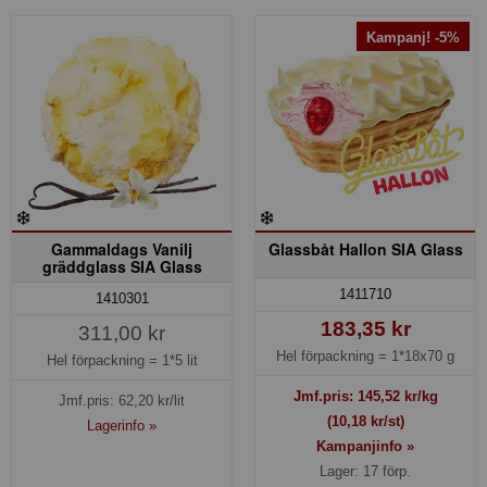
Kampanj! -5%
Gammaldags Vanilj
Glassbåt Hallon SIA Glass
gräddglass SIA Glass
1411710
1410301
183,35 kr
311,00 kr
Hel förpackning =
1*18x70 g
Hel förpackning =
1*5 lit
Jmf.pris:
145,52
kr/kg
Jmf.pris:
62,20
kr/lit
(10,18 kr/st)
Lagerinfo »
Kampanjinfo »
Lager: 17 förp.