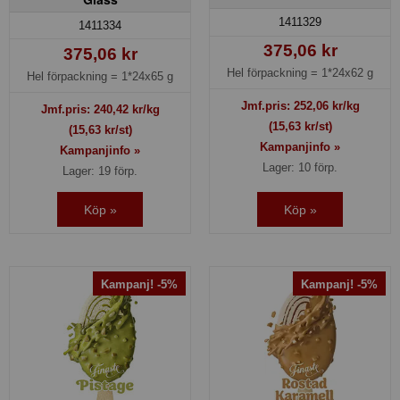
1411329
1411334
375,06 kr
375,06 kr
Hel förpackning =
1*24x62 g
Hel förpackning =
1*24x65 g
Jmf.pris:
252,06
kr/kg
Jmf.pris:
240,42
kr/kg
(15,63 kr/st)
(15,63 kr/st)
Kampanjinfo »
Kampanjinfo »
Lager: 10 förp.
Lager: 19 förp.
Köp »
Köp »
Kampanj! -5%
Kampanj! -5%