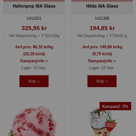
Hallonpop SIA Glass
Hilda SIA Glass
1411501
1411306
325,95 kr
194,85 kr
Hel förpackning =
1*32x118g
Hel förpackning =
1*20x65 g
Jmf.pris:
86,32
kr/kg
Jmf.pris:
149,88
kr/kg
(10,18 kr/st)
(9,75 kr/st)
Kampanjinfo »
Kampanjinfo »
Lager: 15 förp.
Lager: 10 förp.
Köp »
Köp »
Kampanj! -5%