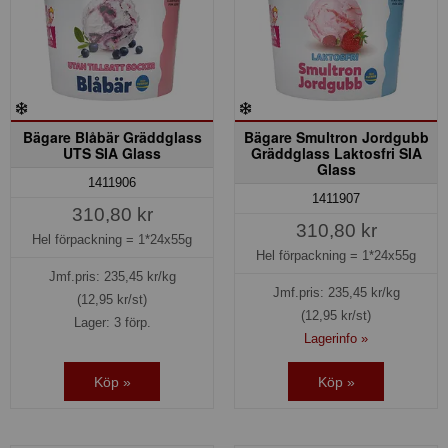
Bägare Blåbär Gräddglass
Bägare Smultron Jordgubb
UTS SIA Glass
Gräddglass Laktosfri SIA
Glass
1411906
1411907
310,80 kr
310,80 kr
Hel förpackning =
1*24x55g
Hel förpackning =
1*24x55g
Jmf.pris:
235,45
kr/kg
Jmf.pris:
235,45
kr/kg
(12,95 kr/st)
(12,95 kr/st)
Lager: 3 förp.
Lagerinfo »
Köp »
Köp »