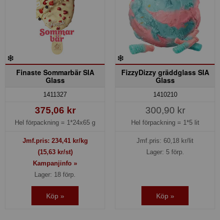
Finaste Sommarbär SIA
FizzyDizzy gräddglass SIA
Glass
Glass
1411327
1410210
375,06 kr
300,90 kr
Hel förpackning =
1*24x65 g
Hel förpackning =
1*5 lit
Jmf.pris:
234,41
kr/kg
Jmf.pris:
60,18
kr/lit
(15,63 kr/st)
Lager: 5 förp.
Kampanjinfo »
Lager: 18 förp.
Köp »
Köp »