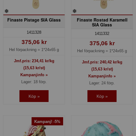
Finaste Pistage SIA Glass
Finaste Rostad Karamell
SIA Glass
1411328
1411332
375,06 kr
375,06 kr
Hel förpackning =
1*24x65 g
Hel förpackning =
1*24x65 g
Jmf.pris:
234,41
kr/kg
Jmf.pris:
240,42
kr/kg
(15,63 kr/st)
(15,63 kr/st)
Kampanjinfo »
Kampanjinfo »
Lager: 18 förp.
Lager: 24 förp.
Köp »
Köp »
Kampanj! -5%