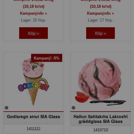
(10,18 kr/st)
(10,18 kr/st)
Kampanjinfo »
Kampanjinfo »
Lager: 25 förp.
Lager: 17 förp.
Köp »
Köp »
Kampanj! -5%
Godisregn strut SIA Glass
Hallon Saltlakrits Laktosfri
gräddglass SIA Glass
1411112
1410710