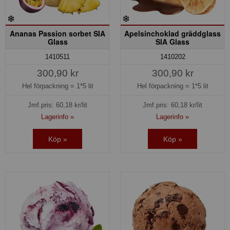
Ananas Passion sorbet SIA
Apelsinchoklad gräddglass
Glass
SIA Glass
1410511
1410202
300,90 kr
300,90 kr
Hel förpackning =
1*5 lit
Hel förpackning =
1*5 lit
Jmf.pris:
60,18
kr/lit
Jmf.pris:
60,18
kr/lit
Lagerinfo »
Lagerinfo »
Köp »
Köp »