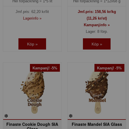
Hel förpackning =
1*5 lit
Hel förpackning =
1*12x68 g
Jmf.pris:
62,20
kr/lit
Jmf.pris:
158,56
kr/kg
Lagerinfo »
(11,26 kr/st)
Kampanjinfo »
Lager: 8 förp.
Köp »
Köp »
Kampanj! -5%
Kampanj! -5%
Finaste Cookie Dough SIA
Finaste Mandel SIA Glass
Glass