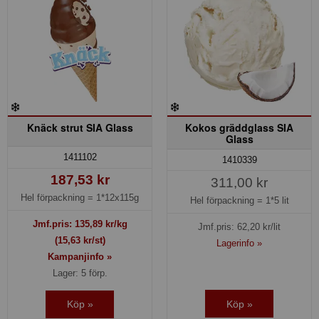
Knäck strut SIA Glass
Kokos gräddglass SIA
Glass
1411102
1410339
187,53 kr
311,00 kr
Hel förpackning =
1*12x115g
Hel förpackning =
1*5 lit
Jmf.pris:
135,89
kr/kg
Jmf.pris:
62,20
kr/lit
(15,63 kr/st)
Lagerinfo »
Kampanjinfo »
Lager: 5 förp.
Köp »
Köp »