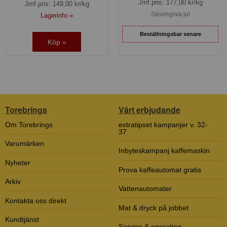
Jmf.pris:
177,00
kr/kg
Jmf.pris:
149,00
kr/kg
Säsongsva jul
Lagerinfo »
Beställningsbar senare
Köp »
Torebrings
Vårt erbjudande
Om Torebrings
extratipset kampanjer v. 32-
37
Varumärken
Inbyteskampanj kaffemaskin
Nyheter
Prova kaffeautomat gratis
Arkiv
Vattenautomater
Kontakta oss direkt
Mat & dryck på jobbet
Kundtjänst
Service & operating