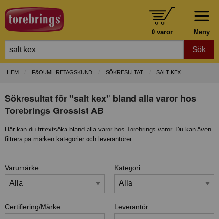
0 varor
Meny
Sök
HEM
F&OUML;RETAGSKUND
SÖKRESULTAT
SALT KEX
Sökresultat för "salt kex" bland alla varor hos
Torebrings Grossist AB
Här kan du fritextsöka bland alla varor hos Torebrings varor. Du kan även
filtrera på märken kategorier och leverantörer.
Varumärke
Kategori
Certifiering/Märke
Leverantör