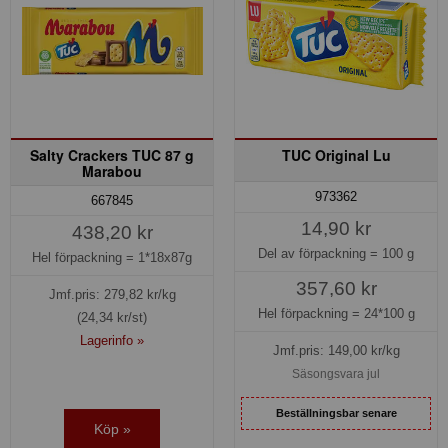
Salty Crackers TUC 87 g
TUC Original Lu
Marabou
973362
667845
14,90 kr
438,20 kr
Del av förpackning =
100 g
Hel förpackning =
1*18x87g
357,60 kr
Jmf.pris:
279,82
kr/kg
Hel förpackning =
24*100 g
(24,34 kr/st)
Lagerinfo »
Jmf.pris:
149,00
kr/kg
Säsongsvara jul
Beställningsbar senare
Köp »