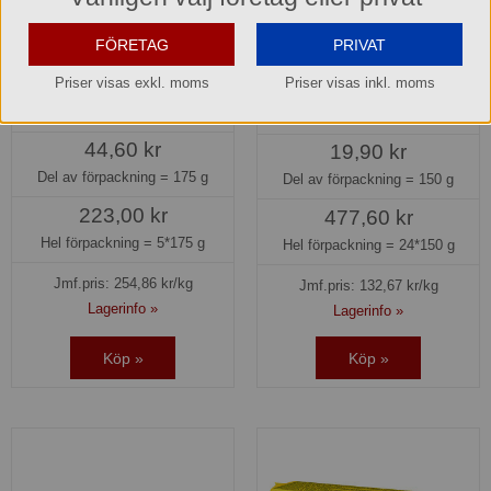
FÖRETAG
PRIVAT
Kex Salti glutenfri Schär
Kex Saltiner Göteborgs Kex
Priser visas exkl. moms
Priser visas inkl. moms
48569
33213
44,60 kr
19,90 kr
Del av förpackning =
175 g
Del av förpackning =
150 g
223,00 kr
477,60 kr
Hel förpackning =
5*175 g
Hel förpackning =
24*150 g
Jmf.pris:
254,86
kr/kg
Jmf.pris:
132,67
kr/kg
Lagerinfo »
Lagerinfo »
Köp »
Köp »