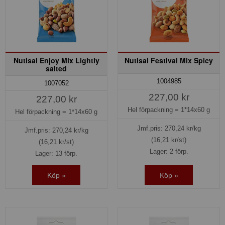
Nutisal Enjoy Mix Lightly
Nutisal Festival Mix Spicy
salted
1004985
1007052
227,00 kr
227,00 kr
Hel förpackning =
1*14x60 g
Hel förpackning =
1*14x60 g
Jmf.pris:
270,24
kr/kg
Jmf.pris:
270,24
kr/kg
(16,21 kr/st)
(16,21 kr/st)
Lager: 2 förp.
Lager: 13 förp.
Köp »
Köp »