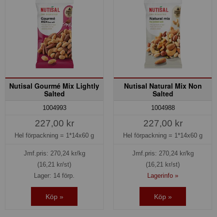
Nutisal Gourmé Mix Lightly
Nutisal Natural Mix Non
Salted
Salted
1004993
1004988
227,00 kr
227,00 kr
Hel förpackning =
1*14x60 g
Hel förpackning =
1*14x60 g
Jmf.pris:
270,24
kr/kg
Jmf.pris:
270,24
kr/kg
(16,21 kr/st)
(16,21 kr/st)
Lager: 14 förp.
Lagerinfo »
Köp »
Köp »