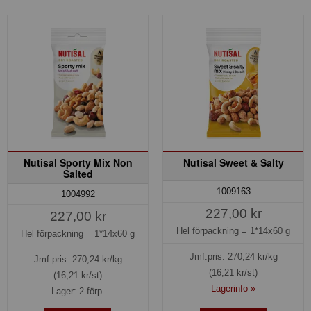
Nutisal Sporty Mix Non
Nutisal Sweet & Salty
Salted
1009163
1004992
227,00 kr
227,00 kr
Hel förpackning =
1*14x60 g
Hel förpackning =
1*14x60 g
Jmf.pris:
270,24
kr/kg
Jmf.pris:
270,24
kr/kg
(16,21 kr/st)
(16,21 kr/st)
Lagerinfo »
Lager: 2 förp.