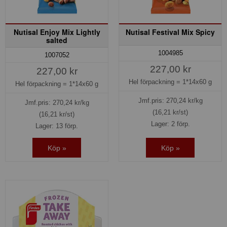
Nutisal Enjoy Mix Lightly
Nutisal Festival Mix Spicy
salted
1004985
1007052
227,00 kr
227,00 kr
Hel förpackning =
1*14x60 g
Hel förpackning =
1*14x60 g
Jmf.pris:
270,24
kr/kg
Jmf.pris:
270,24
kr/kg
(16,21 kr/st)
(16,21 kr/st)
Lager: 2 förp.
Lager: 13 förp.
Köp »
Köp »