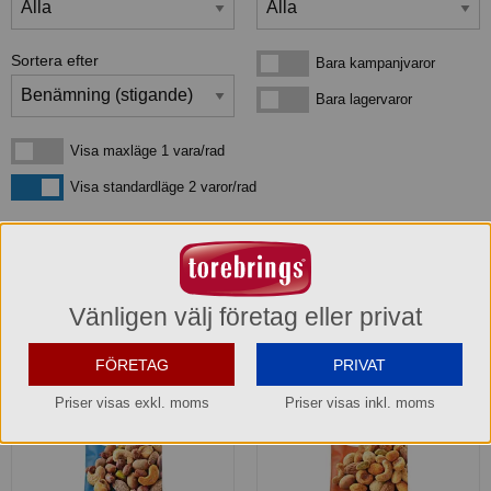
Sortera efter
Bara kampanjvaror
Bara kampanjvaror
Bara lagervaror
Bara lagervaror
Visa maxläge 1 vara/rad
Visa maxläge 1 vara/rad
Visa standardläge
Visa standardläge 2 varor/rad
3
produkter
som matchar din sökning:
Vänligen välj företag eller privat
FÖRETAG
PRIVAT
Priser visas exkl. moms
Priser visas inkl. moms