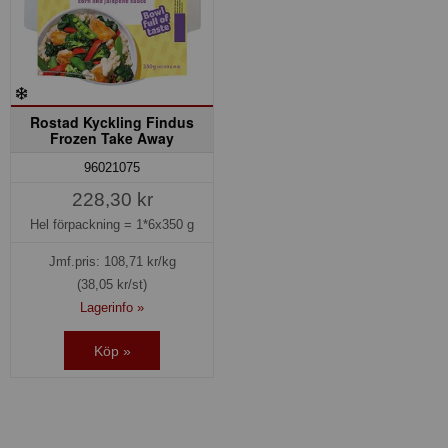
Rostad Kyckling Findus
Frozen Take Away
96021075
228,30 kr
Hel förpackning =
1*6x350 g
Jmf.pris:
108,71
kr/kg
(38,05 kr/st)
Lagerinfo »
Köp »