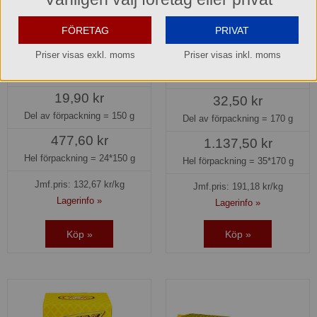
FÖRETAG
PRIVAT
Kex Saltiner Göteborgs Kex
Kex Smörgåsrån Original
Priser visas exkl. moms
Priser visas inkl. moms
Göteborgs Kex
33213
40123
19,90 kr
32,50 kr
Del av förpackning =
150 g
Del av förpackning =
170 g
477,60 kr
1.137,50 kr
Hel förpackning =
24*150 g
Hel förpackning =
35*170 g
Jmf.pris:
132,67
kr/kg
Jmf.pris:
191,18
kr/kg
Lagerinfo »
Lagerinfo »
Köp »
Köp »