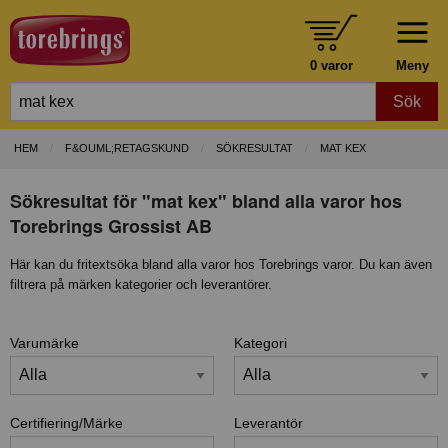
0 varor
Meny
Sök
HEM
F&OUML;RETAGSKUND
SÖKRESULTAT
MAT KEX
Sökresultat för "mat kex" bland alla varor hos
Torebrings Grossist AB
Här kan du fritextsöka bland alla varor hos Torebrings varor. Du kan även
filtrera på märken kategorier och leverantörer.
Varumärke
Kategori
Certifiering/Märke
Leverantör