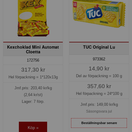
Kexchoklad Mini Automat
TUC Original Lu
Cloetta
973362
172756
14,90 kr
317,30 kr
Del av förpackning =
100 g
Hel förpackning =
1*120x13g
357,60 kr
Jmf.pris:
203,40
kr/kg
Hel förpackning =
24*100 g
(2,64 kr/st)
Lager: 7 förp.
Jmf.pris:
149,00
kr/kg
Säsongsvara jul
Beställningsbar senare
Köp »