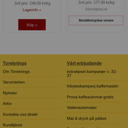
Jmf.pris:
177,00
kr/kg
Jmf.pris:
149,00
kr/kg
Säsongsva jul
Lagerinfo »
Beställningsbar senare
Köp »
Torebrings
Vårt erbjudande
Om Torebrings
extratipset kampanjer v. 32-
37
Varumärken
Inbyteskampanj kaffemaskin
Nyheter
Prova kaffeautomat gratis
Arkiv
Vattenautomater
Kontakta oss direkt
Mat & dryck på jobbet
Kundtjänst