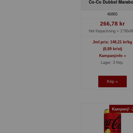
Co-Co Dubbel Marab
46865
266,78 kr
Hel förpackning =
1*30x6
Jmf.pris:
148,21
kr/kg
(8,89 kr/st)
Kampanjinfo »
Lager: 3 förp.
Köp »
Kampanj! 