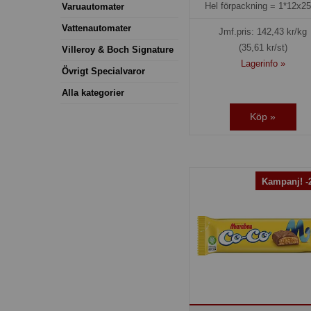
Hel förpackning =
1*12x2
Varuautomater
Vattenautomater
Jmf.pris:
142,43
kr/kg
(35,61 kr/st)
Villeroy & Boch Signature
Lagerinfo »
Övrigt Specialvaror
Alla kategorier
Köp »
Kampanj! 