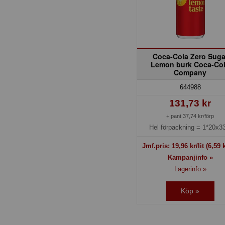
Coca-Cola Zero Suga
Lemon burk Coca-Co
Company
644988
131,73 kr
+ pant 37,74 kr/förp
Hel förpackning =
1*20x33
Jmf.pris:
19,96
kr/lit
(6,59 k
Kampanjinfo »
Lagerinfo »
Köp »