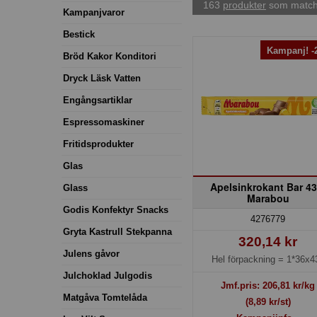
163
produkter
som matcha
Kampanjvaror
Bestick
Kampanj! 
Bröd Kakor Konditori
Dryck Läsk Vatten
Engångsartiklar
Espressomaskiner
Fritidsprodukter
Glas
Apelsinkrokant Bar 43
Glass
Marabou
Godis Konfektyr Snacks
4276779
Gryta Kastrull Stekpanna
320,14 kr
Julens gåvor
Hel förpackning =
1*36x4
Julchoklad Julgodis
Jmf.pris:
206,81
kr/kg
Matgåva Tomtelåda
(8,89 kr/st)