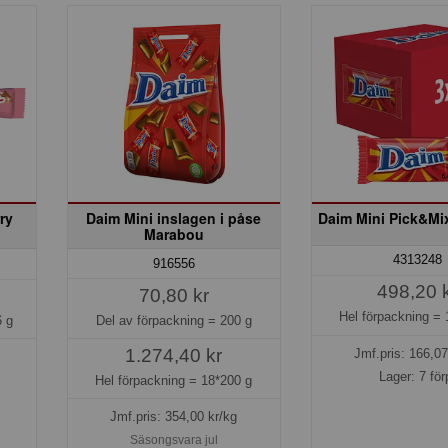
ry
Daim Mini inslagen i påse
Daim Mini Pick&Mi
Marabou
4313248
916556
498,20 
70,80 kr
Hel förpackning =
Del av förpackning =
200 g
 g
1.274,40 kr
Jmf.pris:
166,07
Lager: 7 för
Hel förpackning =
18*200 g
Jmf.pris:
354,00
kr/kg
Säsongsvara jul