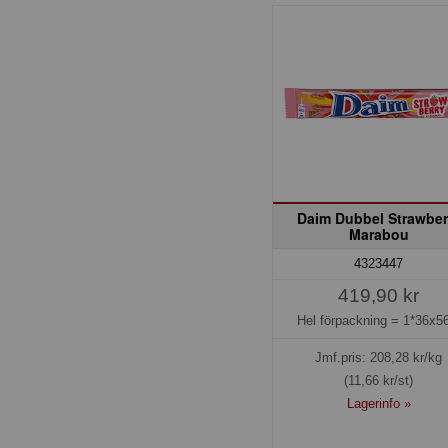
Daim Dubbel Strawber
Marabou
4323447
419,90 kr
Hel förpackning =
1*36x56
Jmf.pris:
208,28
kr/kg
(11,66 kr/st)
Lagerinfo »