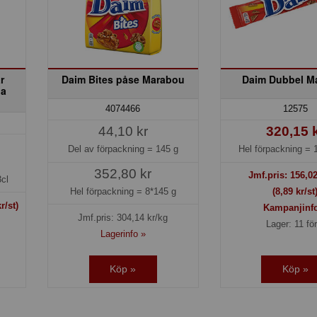
r
Daim Bites påse Marabou
Daim Dubbel M
la
4074466
12575
44,10 kr
320,15 
Del av förpackning =
145 g
Hel förpackning =
352,80 kr
Jmf.pris:
156,0
cl
Hel förpackning =
8*145 g
(8,89 kr/st
r/st)
Kampanjinf
Jmf.pris:
304,14
kr/kg
Lager: 11 för
Lagerinfo »
Köp »
Köp »