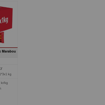
x Marabou
kr
1*3x1 kg
kr/kg
p.