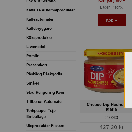
Kampanjinfo »
Lax Vilt Serrano
Lager: 7 förp.
Kaffe Te Automatprodukter
Kaffeautomater
Köp »
Kaffebryggare
Köksprodukter
Livsmedel
Porslin
Presentkort
Påskägg Påskgodis
Små-el
Städ Rengöring Kem
Tillbehör Automater
Cheese Dip Nacho San
Maria
Torkpapper Tejp
Emballage
200930
Uteprodukter Fiskars
427,30 kr