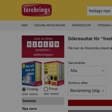
HEM
F&OUML;RETAGSKUND
SÖKRESULTAT
FREDAGS
Sökresultat för "fre
Just nu finns
0
1
4
1
7
9
Här kan du fritextsöka bland a
produkter i
webbshoppen
Varumärke
Sortera efter
Privat
Företag
(inkl. moms)
(exkl. moms)
Startsida
Nya varor