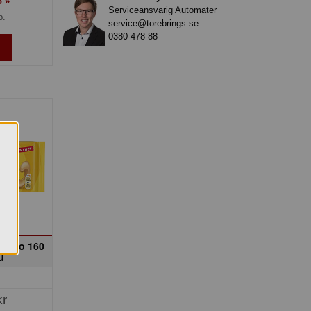
o »
Serviceansvarig Automater
p.
service@torebrings.se
0380-478 88
mello 160
u
kr