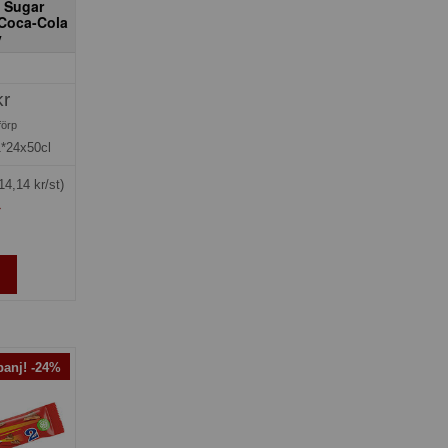
 Sugar
 Coca-Cola
y
kr
förp
1*24x50cl
14,14 kr/st)
»
anj! -24%