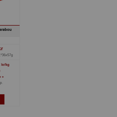
arabou
kr
1*36x57g
2
kr/kg
)
o »
p.