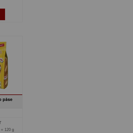
o påse
r
g =
120 g