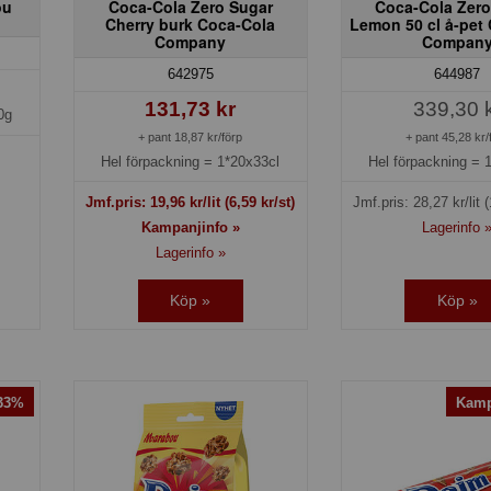
ou
Coca-Cola Zero Sugar
Coca-Cola Zero
Cherry burk Coca-Cola
Lemon 50 cl å-pet
Company
Compan
642975
644987
131,73 kr
339,30 
0g
+ pant 18,87 kr/förp
+ pant 45,28 kr/
Hel förpackning =
1*20x33cl
Hel förpackning =
Jmf.pris:
19,96
kr/lit
(6,59 kr/st)
Jmf.pris:
28,27
kr/lit
(
Kampanjinfo »
Lagerinfo 
Lagerinfo »
Köp »
Köp »
-33%
Kamp