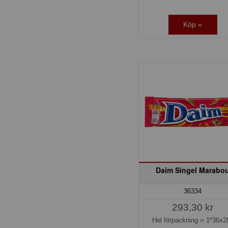
Köp »
Daim Singel Marabo
36334
293,30 kr
Hel förpackning =
1*36x2