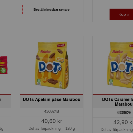
Beställningsbar senare
Köp »
u
DOTs Apelsin påse Marabou
DOTs Caramell
Marabou
4309248
4309626
40,60 kr
42,90 k
8g
Del av förpackning =
120 g
Del av förpacknin