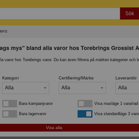
Sök
 MYS
dags mys" bland alla varor hos Torebrings Grossist 
lla varor hos Torebrings varor. Du kan även filtrera på märken kategorier och l
Kategori
Certifiering/Märke
Leverantör
Bara kampanjvaror
Visa maxläge 1 vara/rad
Bara kampanjvaror
Visa maxläge 1 vara/rad
Bara lagervaror
Visa standardläge
Bara lagervaror
Visa standardläge 3 varo