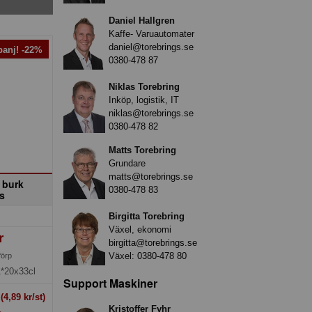
Daniel Hallgren
Kaffe- Varuautomater
daniel@torebrings.se
anj! -22%
0380-478 87
Niklas Torebring
Inköp, logistik, IT
niklas@torebrings.se
0380-478 82
Matts Torebring
Grundare
matts@torebrings.se
 burk
0380-478 83
s
Birgitta Torebring
Växel, ekonomi
r
birgitta@torebrings.se
Växel:
0380-478 80
förp
1*20x33cl
Support Maskiner
t
(4,89 kr/st)
Kristoffer Fyhr