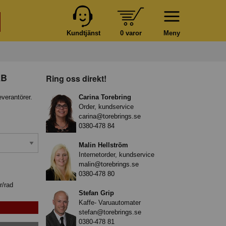
Kundtjänst
0 varor
Meny
AB
Ring oss direkt!
everantörer.
Carina Torebring
Order, kundservice
carina@torebrings.se
0380-478 84
Malin Hellström
Internetorder, kundservice
malin@torebrings.se
0380-478 80
r/rad
Stefan Grip
Kaffe- Varuautomater
stefan@torebrings.se
0380-478 81