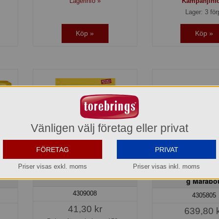
Lagerinfo »
Kampanjinf
Lager: 3 för
Köp »
Köp »
Vänligen välj företag eller privat
FÖRETAG
PRIVAT
Priser visas exkl. moms
Priser visas inkl. moms
ta
Choco Brownie Marabou
Chokladkaka Cara
g Marabo
4309008
4305805
41,30 kr
639,80 