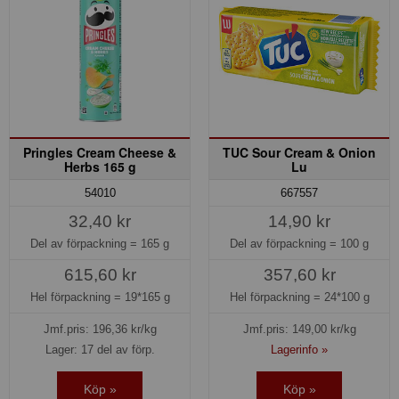
Pringles Cream Cheese &
TUC Sour Cream & Onion
Herbs 165 g
Lu
54010
667557
32,40 kr
14,90 kr
Del av förpackning =
165 g
Del av förpackning =
100 g
615,60 kr
357,60 kr
Hel förpackning =
19*165 g
Hel förpackning =
24*100 g
Jmf.pris:
196,36
kr/kg
Jmf.pris:
149,00
kr/kg
Lager: 17 del av förp.
Lagerinfo »
Köp »
Köp »