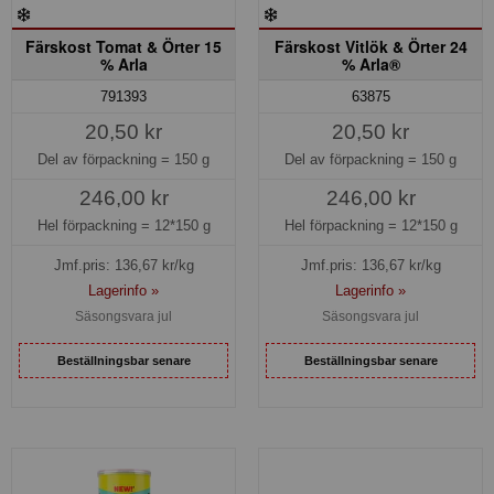
Färskost Tomat & Örter 15
Färskost Vitlök & Örter 24
% Arla
% Arla®
791393
63875
20,50 kr
20,50 kr
Del av förpackning =
150 g
Del av förpackning =
150 g
246,00 kr
246,00 kr
Hel förpackning =
12*150 g
Hel förpackning =
12*150 g
Jmf.pris:
136,67
kr/kg
Jmf.pris:
136,67
kr/kg
Lagerinfo »
Lagerinfo »
Säsongsvara jul
Säsongsvara jul
Beställningsbar senare
Beställningsbar senare