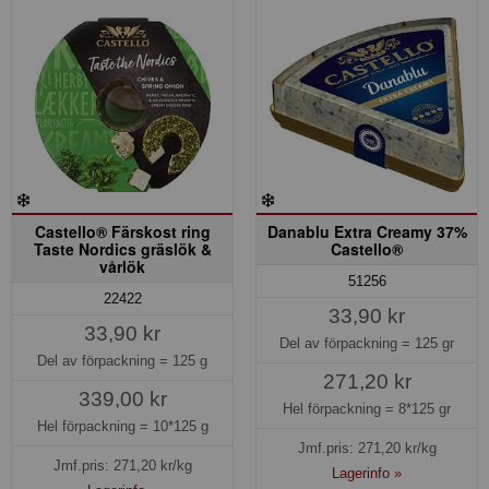
Castello® Färskost ring
Danablu Extra Creamy 37%
Taste Nordics gräslök &
Castello®
vårlök
51256
22422
33,90 kr
33,90 kr
Del av förpackning =
125 gr
Del av förpackning =
125 g
271,20 kr
339,00 kr
Hel förpackning =
8*125 gr
Hel förpackning =
10*125 g
Jmf.pris:
271,20
kr/kg
Jmf.pris:
271,20
kr/kg
Lagerinfo »