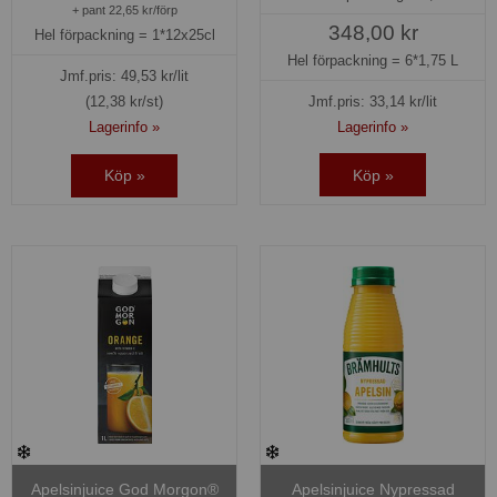
+ pant 22,65 kr/förp
348,00 kr
Hel förpackning =
1*12x25cl
Hel förpackning =
6*1,75 L
Jmf.pris:
49,53
kr/lit
Jmf.pris:
33,14
kr/lit
(12,38 kr/st)
Lagerinfo »
Lagerinfo »
Köp »
Köp »
Apelsinjuice God Morgon®
Apelsinjuice Nypressad