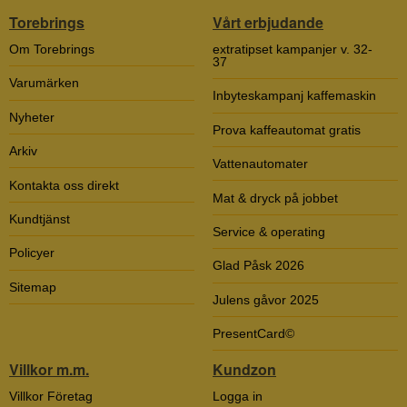
Torebrings
Vårt erbjudande
Om Torebrings
extratipset kampanjer v. 32-
37
Varumärken
Inbyteskampanj kaffemaskin
Nyheter
Prova kaffeautomat gratis
Arkiv
Vattenautomater
Kontakta oss direkt
Mat & dryck på jobbet
Kundtjänst
Service & operating
Policyer
Glad Påsk 2026
Sitemap
Julens gåvor 2025
PresentCard©
Villkor m.m.
Kundzon
Villkor Företag
Logga in