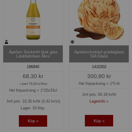
Apelsin Sockerfri läsk glas
Apelsinchoklad gräddglass
Läskfabriken Åbro
SIA Glass
196840
1410202
68,30 kr
300,90 kr
Hel förpackning =
1*5 lit
+ pant 76,60 kr/förp
Hel förpackning =
1*20x33cl
Jmf.pris:
60,18
kr/lit
Jmf.pris:
10,35
kr/lit
(3,42 kr/st)
Lagerinfo »
Lager: 16 förp.
Köp »
Köp »