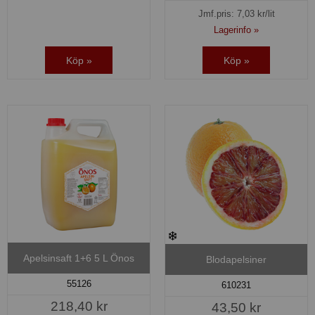
Jmf.pris:
7,03
kr/lit
Lagerinfo »
Köp »
Köp »
Apelsinsaft 1+6 5 L Önos
Blodapelsiner
55126
610231
218,40 kr
43,50 kr