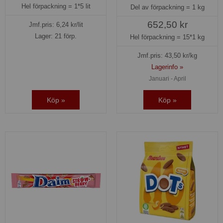
Hel förpackning =
1*5 lit
Del av förpackning =
1 kg
652,50 kr
Jmf.pris:
6,24
kr/lit
Lager: 21 förp.
Hel förpackning =
15*1 kg
Jmf.pris:
43,50
kr/kg
Lagerinfo »
Januari - April
Köp »
Köp »