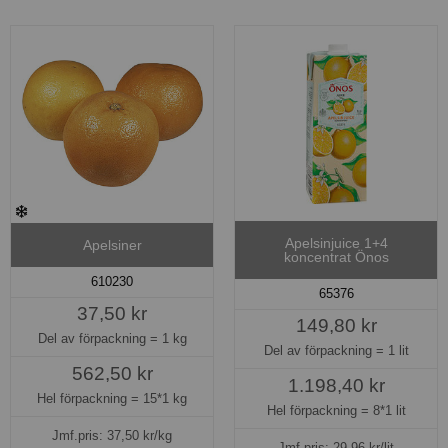
Apelsinjuice 1+4
Apelsiner
koncentrat Önos
610230
65376
37,50 kr
149,80 kr
Del av förpackning =
1 kg
Del av förpackning =
1 lit
562,50 kr
1.198,40 kr
Hel förpackning =
15*1 kg
Hel förpackning =
8*1 lit
Jmf.pris:
37,50
kr/kg
Jmf.pris:
29,96
kr/lit