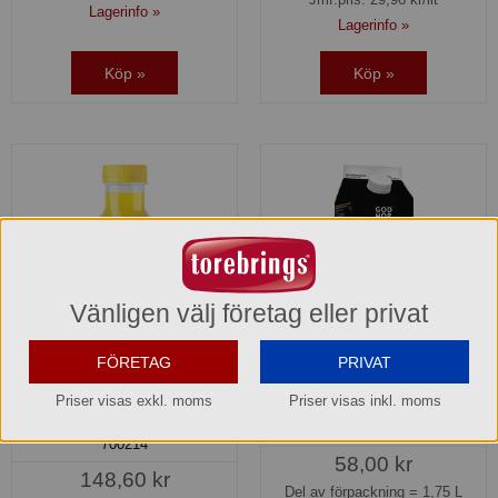
Lagerinfo »
Lagerinfo »
Köp »
Köp »
Vänligen välj företag eller privat
FÖRETAG
PRIVAT
Apelsinjuice flaska 250 ml
Apelsinjuice God Morgon®
Priser visas exkl. moms
Priser visas inkl. moms
Bravo
107476
700214
58,00 kr
148,60 kr
Del av förpackning =
1,75 L