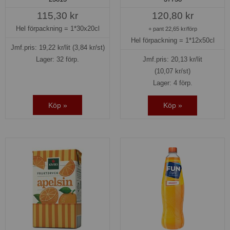
115,30 kr
120,80 kr
Hel förpackning =
1*30x20cl
+ pant 22,65 kr/förp
Hel förpackning =
1*12x50cl
Jmf.pris:
19,22
kr/lit
(3,84 kr/st)
Lager: 32 förp.
Jmf.pris:
20,13
kr/lit
(10,07 kr/st)
Lager: 4 förp.
Köp »
Köp »