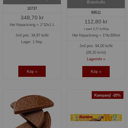
Brämhults
10737
89511
348,70 kr
112,80 kr
Hel förpackning =
1*10x1 L
+ pant 3,77 kr/förp
Jmf.pris:
34,87
kr/lit
Hel förpackning =
1*4x300ml
Lager: 1 förp.
Jmf.pris:
94,00
kr/lit
(28,20 kr/st)
Lagerinfo »
Köp »
Köp »
Kampanj! -20%