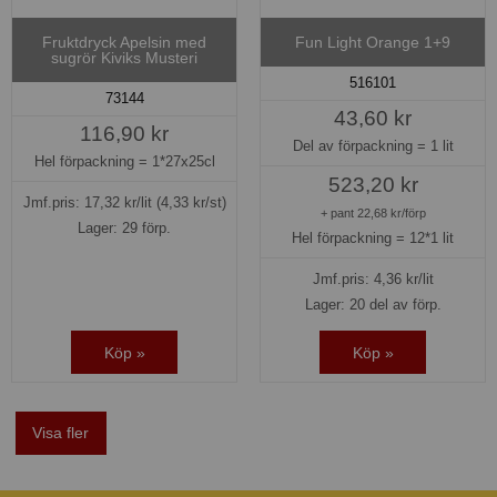
Fruktdryck Apelsin med
Fun Light Orange 1+9
sugrör Kiviks Musteri
516101
73144
43,60 kr
116,90 kr
Del av förpackning =
1 lit
Hel förpackning =
1*27x25cl
523,20 kr
Jmf.pris:
17,32
kr/lit
(4,33 kr/st)
+ pant 22,68 kr/förp
Lager: 29 förp.
Hel förpackning =
12*1 lit
Jmf.pris:
4,36
kr/lit
Lager: 20 del av förp.
Köp »
Köp »
Visa fler