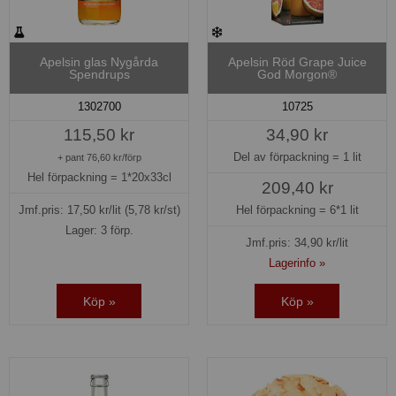
Apelsin glas Nygårda
Apelsin Röd Grape Juice
Spendrups
God Morgon®
1302700
10725
115,50 kr
34,90 kr
Del av förpackning =
1 lit
+ pant 76,60 kr/förp
Hel förpackning =
1*20x33cl
209,40 kr
Jmf.pris:
17,50
kr/lit
(5,78 kr/st)
Hel förpackning =
6*1 lit
Lager: 3 förp.
Jmf.pris:
34,90
kr/lit
Lagerinfo »
Köp »
Köp »