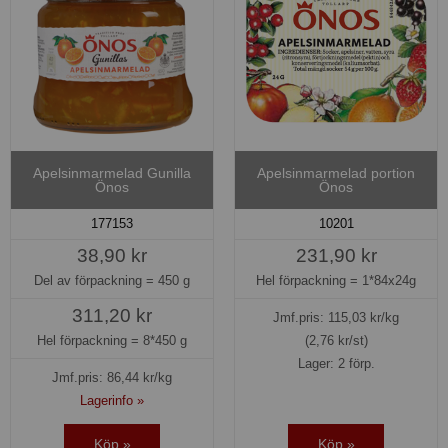
Apelsinmarmelad Gunilla
Apelsinmarmelad portion
Önos
Önos
177153
10201
38,90 kr
231,90 kr
Del av förpackning =
450 g
Hel förpackning =
1*84x24g
311,20 kr
Jmf.pris:
115,03
kr/kg
Hel förpackning =
8*450 g
(2,76 kr/st)
Lager: 2 förp.
Jmf.pris:
86,44
kr/kg
Lagerinfo »
Köp »
Köp »