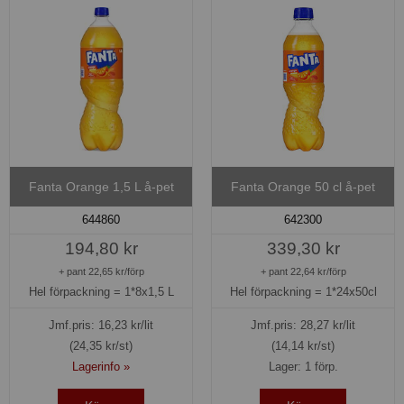
Fanta Orange 1,5 L å-pet
Fanta Orange 50 cl å-pet
644860
642300
194,80 kr
339,30 kr
+ pant 22,65 kr/förp
+ pant 22,64 kr/förp
Hel förpackning =
1*8x1,5 L
Hel förpackning =
1*24x50cl
Jmf.pris:
16,23
kr/lit
Jmf.pris:
28,27
kr/lit
(24,35 kr/st)
(14,14 kr/st)
Lagerinfo »
Lager: 1 förp.