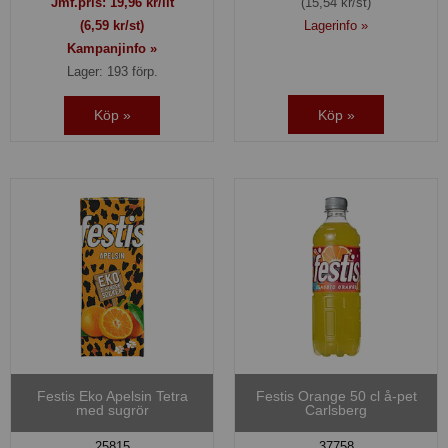
Jmf.pris:
19,96
kr/lit
(15,54 kr/st)
(6,59 kr/st)
Lagerinfo »
Kampanjinfo »
Lager: 193 förp.
Köp »
Köp »
Festis Eko Apelsin Tetra
Festis Orange 50 cl å-pet
med sugrör
Carlsberg
25815
37758