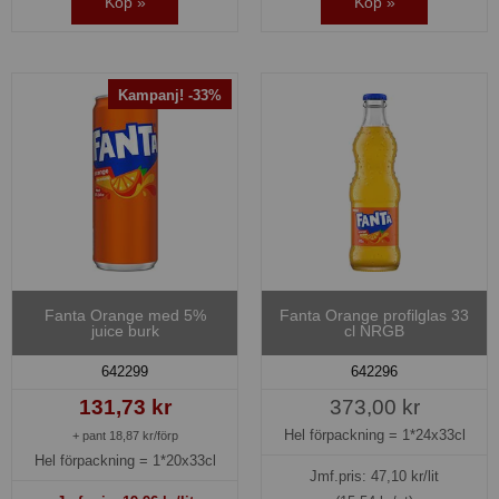
Köp »
Köp »
Kampanj! -33%
Fanta Orange med 5%
Fanta Orange profilglas 33
juice burk
cl NRGB
642299
642296
131,73 kr
373,00 kr
Hel förpackning =
1*24x33cl
+ pant 18,87 kr/förp
Hel förpackning =
1*20x33cl
Jmf.pris:
47,10
kr/lit