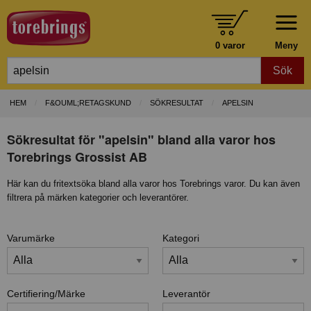
0 varor
Meny
Sök
HEM
F&OUML;RETAGSKUND
SÖKRESULTAT
APELSIN
Sökresultat för "apelsin" bland alla varor hos
Torebrings Grossist AB
Här kan du fritextsöka bland alla varor hos Torebrings varor. Du kan även
filtrera på märken kategorier och leverantörer.
Varumärke
Kategori
Certifiering/Märke
Leverantör