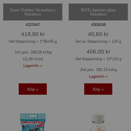
Daim Dubbel Strawberry
DOTs Apelsin påse
Marabou
Marabou
4323447
4309248
419,90 kr
40,60 kr
Hel förpackning =
1*36x56 g
Del av förpackning =
120 g
406,00 kr
Jmf.pris:
208,28
kr/kg
(11,66 kr/st)
Hel förpackning =
10*120 g
Lagerinfo »
Jmf.pris:
338,33
kr/kg
Lagerinfo »
Köp »
Köp »