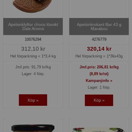
Apelsinklyftor choco lösvikt
Apelsinkrokant Bar 43 g
Dals Aroma
Marabou
10076294
4276779
312,10 kr
320,14 kr
Hel förpackning =
1*3,4 kg
Hel förpackning =
1*36x43g
Jmf.pris:
91,79
kr/kg
Jmf.pris:
206,81
kr/kg
Lager: 4 förp.
(8,89 kr/st)
Kampanjinfo »
Lager: 1 förp.
Köp »
Köp »