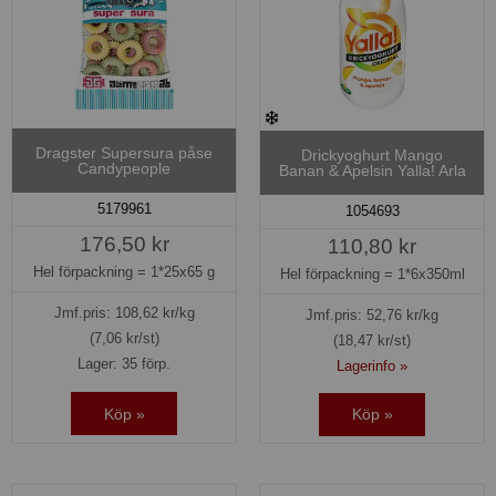
Dragster Supersura påse
Drickyoghurt Mango
Candypeople
Banan & Apelsin Yalla! Arla
5179961
1054693
176,50 kr
110,80 kr
Hel förpackning =
1*25x65 g
Hel förpackning =
1*6x350ml
Jmf.pris:
108,62
kr/kg
Jmf.pris:
52,76
kr/kg
(7,06 kr/st)
(18,47 kr/st)
Lager: 35 förp.
Lagerinfo »
Köp »
Köp »