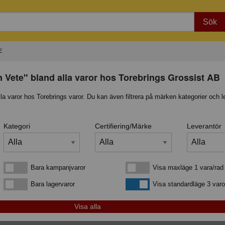
Sök
E
n Vete" bland alla varor hos Torebrings Grossist AB
lla varor hos Torebrings varor. Du kan även filtrera på märken kategorier och l
Kategori
Certifiering/Märke
Leverantör
Bara kampanjvaror
Visa maxläge 1 vara/rad
Bara kampanjvaror
Visa maxläge 1 vara/rad
Bara lagervaror
Visa standardläge
Bara lagervaror
Visa standardläge 3 varo