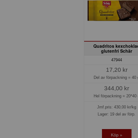
Quadritos kexchokla
glutenfri Schär
47944
17,20 kr
Del av förpackning =
40 
344,00 kr
Hel förpackning =
20*40 
Jmf.pris:
430,00
kr/kg
Lager: 19 del av förp.
Köp »