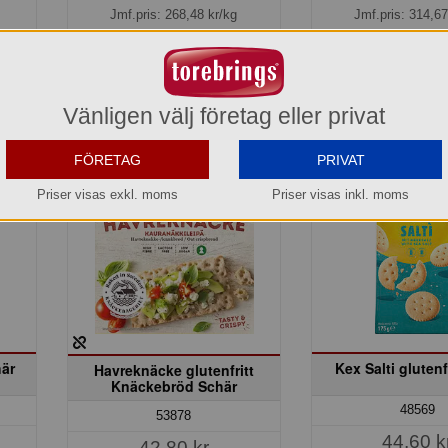
Jmf.pris:
268,48
kr/kg
Jmf.pris:
314,67
Lagerinfo »
Lager: 2 del av 
Köp »
Köp »
Vänligen välj företag eller privat
FÖRETAG
PRIVAT
Priser visas exkl. moms
Priser visas inkl. moms
här
Kex Salti glutenf
Havreknäcke glutenfritt
Knäckebröd Schär
48569
53878
44,60 k
42,80 kr