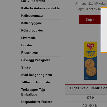
Lax Vilt Serrano
Jmf.pris:
216,50
kr/kg
Kaffe Te Automatprodukter
Lager: 3 del av förp.
Kaffeautomater
Köp »
Kaffebryggare
Köksprodukter
Livsmedel
Porslin
Presentkort
Påskägg Påskgodis
Små-el
Städ Rengöring Kem
Tillbehör Automater
Digestive glutenfri Sc
Torkpapper Tejp
Emballage
47744
Uteprodukter Fiskars
43,80 kr