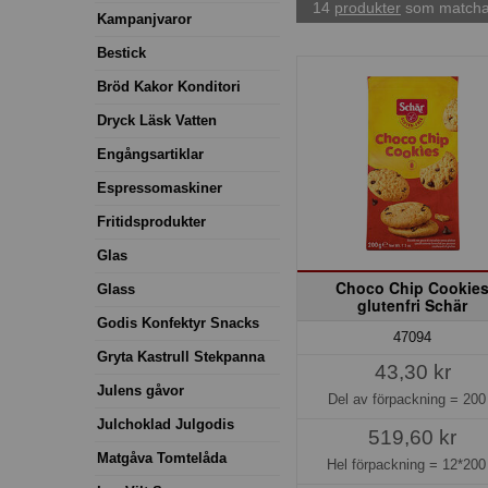
14
produkter
som matchar
Kampanjvaror
Bestick
Bröd Kakor Konditori
Dryck Läsk Vatten
Engångsartiklar
Espressomaskiner
Fritidsprodukter
Glas
Choco Chip Cookie
Glass
glutenfri Schär
Godis Konfektyr Snacks
47094
Gryta Kastrull Stekpanna
43,30 kr
Julens gåvor
Del av förpackning =
200
Julchoklad Julgodis
519,60 kr
Matgåva Tomtelåda
Hel förpackning =
12*200