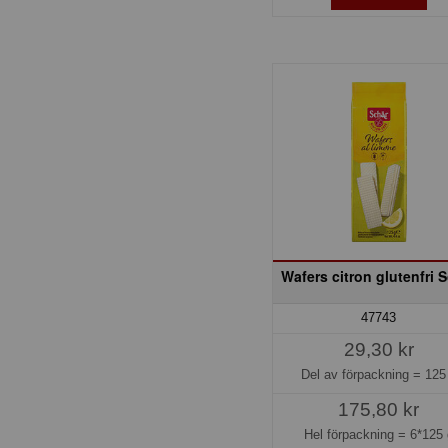
Wafers citron glutenfri 
47743
29,30 kr
Del av förpackning =
125
175,80 kr
Hel förpackning =
6*125 