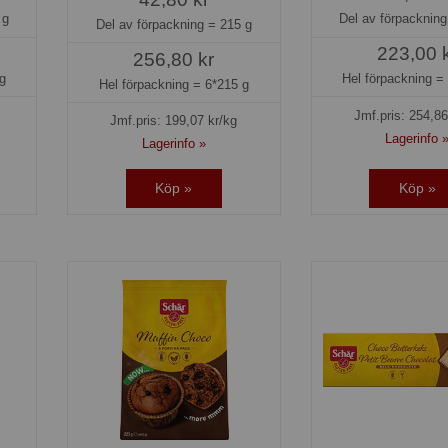
 g
Del av förpacknin
Del av förpackning =
215 g
223,00 
256,80 kr
g
Hel förpackning 
Hel förpackning =
6*215 g
Jmf.pris:
254,86
Jmf.pris:
199,07
kr/kg
Lagerinfo 
Lagerinfo »
Köp »
Köp »