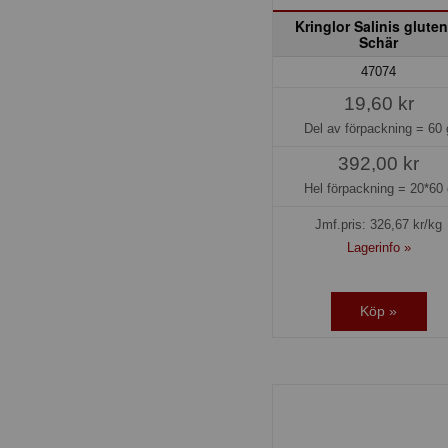
Kringlor Salinis gluten
Schär
47074
19,60 kr
Del av förpackning =
60 
392,00 kr
Hel förpackning =
20*60 
Jmf.pris:
326,67
kr/kg
Lagerinfo »
Köp »