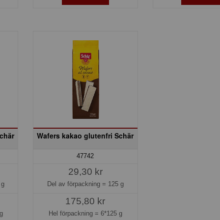
Schär
Wafers kakao glutenfri Schär
47742
29,30 kr
 g
Del av förpackning =
125 g
175,80 kr
g
Hel förpackning =
6*125 g