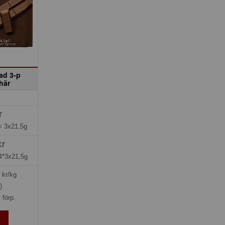
ad 3-p
här
r
 =
3x21,5g
kr
4*3x21,5g
kr/kg
)
 förp.