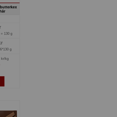
 butterkex
här
r
g =
130 g
kr
=
6*130 g
kr/kg
»