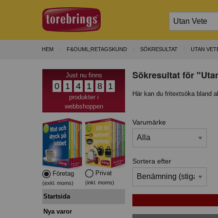
HEM
F&OUML;RETAGSKUND
SÖKRESULTAT
UTAN VET
Sökresultat för "Uta
Just nu finns
0
1
4
1
8
1
Här kan du fritextsöka bland a
produkter i
webbshoppen
Varumärke
Sortera efter
Privat
Företag
(inkl. moms)
(exkl. moms)
Startsida
Nya varor