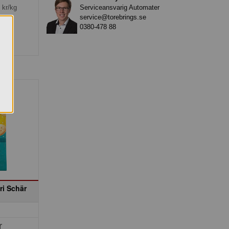
Serviceansvarig Automater
kr/kg
service@torebrings.se
förp.
0380-478 88
ri Schär
r