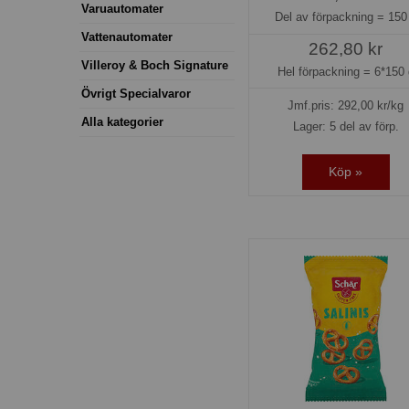
Varuautomater
Del av förpackning =
150
Vattenautomater
262,80 kr
Villeroy & Boch Signature
Hel förpackning =
6*150 
Övrigt Specialvaror
Jmf.pris:
292,00
kr/kg
Alla kategorier
Lager: 5 del av förp.
Köp »