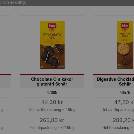
 din sökning:
s
Chocolate O´s kakor
Digestive Choklad
glutenfri Schär
Schär
47095
48575
44,30 kr
47,20 k
 g
Del av förpackning =
165 g
Del av förpacknin
265,80 kr
283,20 
 g
Hel förpackning =
6*165 g
Hel förpackning 