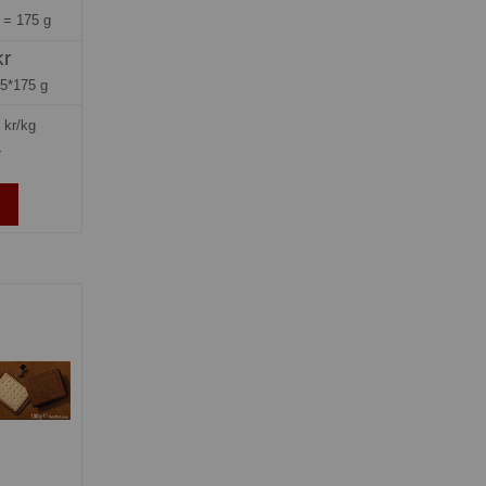
g =
175 g
kr
=
5*175 g
kr/kg
»