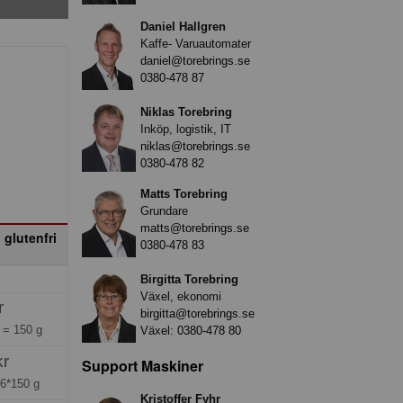
Daniel Hallgren
Kaffe- Varuautomater
daniel@torebrings.se
0380-478 87
Niklas Torebring
Inköp, logistik, IT
niklas@torebrings.se
0380-478 82
Matts Torebring
Grundare
matts@torebrings.se
 glutenfri
0380-478 83
Birgitta Torebring
Växel, ekonomi
r
birgitta@torebrings.se
g =
150 g
Växel:
0380-478 80
kr
Support Maskiner
=
6*150 g
Kristoffer Fyhr