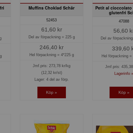
fri
Muffins Choklad Schär
Petit al cioccolato
glutenfri Sc
52453
47088
61,60 kr
56,60 k
Del av förpackning =
225 g
g
Del av förpacknin
246,40 kr
339,60 
Hel förpackning =
4*225 g
g
Hel förpackning 
Jmf.pris:
273,78
kr/kg
Jmf.pris:
435,38
(12,32 kr/st)
Lagerinfo 
Lager: 4 del av förp.
Köp »
Köp »