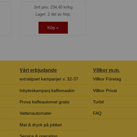
Jmf.pris:
234,40
kr/kg
Lager: 2 del av förp.
Köp »
Vårt erbjudande
Villkor m.m.
extratipset kampanjer v. 32-37
Villkor Företag
Inbyteskampanj kaffemaskin
Villkor Privat
Prova kaffeautomat gratis
Turbil
Vattenautomater
FAQ
Mat & dryck på jobbet
Service & operating