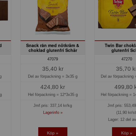
d
Snack rån med nötkräm &
Twin Bar chokl
choklad glutenfri Schär
glutenfri Sc
47079
47270
35,40 kr
35,70 k
g
Del av förpackning =
3x35 g
Del av förpackning
424,80 kr
499,80 
g
Hel förpackning =
12*3x35 g
Hel förpackning =
1
Jmf.pris:
337,14
kr/kg
Jmf.pris:
553,49
Lagerinfo »
(11,90 kr/st
Lager: 12 del av
Köp »
Köp »