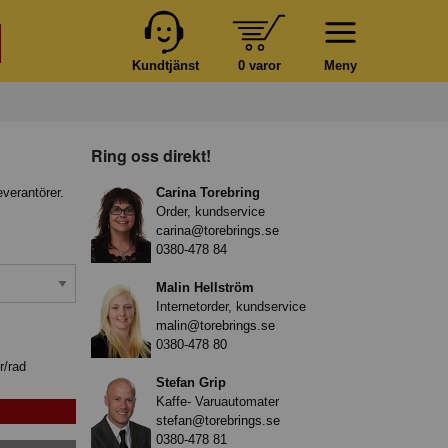
Kundtjänst
0 varor
Meny
Ring oss direkt!
everantörer.
Carina Torebring
Order, kundservice
carina@torebrings.se
0380-478 84
Malin Hellström
Internetorder, kundservice
malin@torebrings.se
0380-478 80
r/rad
Stefan Grip
Kaffe- Varuautomater
stefan@torebrings.se
0380-478 81