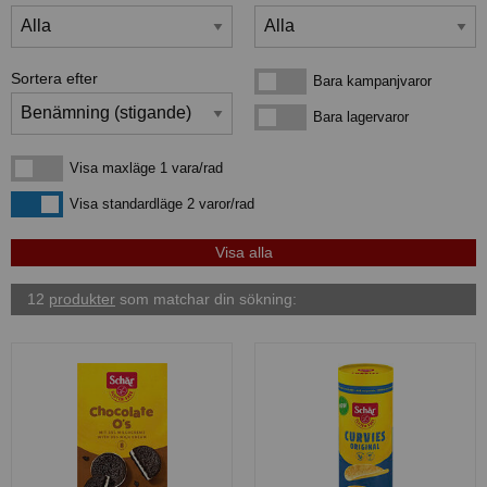
Sortera efter
Bara kampanjvaror
Bara kampanjvaror
Bara lagervaror
Bara lagervaror
Visa maxläge 1 vara/rad
Visa maxläge 1 vara/rad
Visa standardläge
Visa standardläge 2 varor/rad
12
produkter
som matchar din sökning: