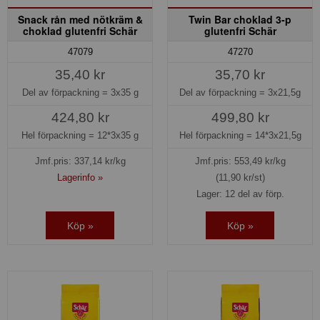
Snack rån med nötkräm &
Twin Bar choklad 3-p
choklad glutenfri Schär
glutenfri Schär
47079
47270
35,40 kr
35,70 kr
Del av förpackning =
3x35 g
Del av förpackning =
3x21,5g
424,80 kr
499,80 kr
Hel förpackning =
12*3x35 g
Hel förpackning =
14*3x21,5g
Jmf.pris:
337,14
kr/kg
Jmf.pris:
553,49
kr/kg
Lagerinfo »
(11,90 kr/st)
Lager: 12 del av förp.
Köp »
Köp »