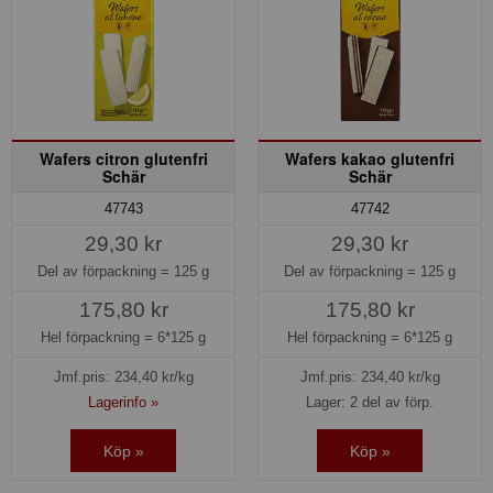
Wafers citron glutenfri
Wafers kakao glutenfri
Schär
Schär
47743
47742
29,30 kr
29,30 kr
Del av förpackning =
125 g
Del av förpackning =
125 g
175,80 kr
175,80 kr
Hel förpackning =
6*125 g
Hel förpackning =
6*125 g
Jmf.pris:
234,40
kr/kg
Jmf.pris:
234,40
kr/kg
Lagerinfo »
Lager: 2 del av förp.
Köp »
Köp »