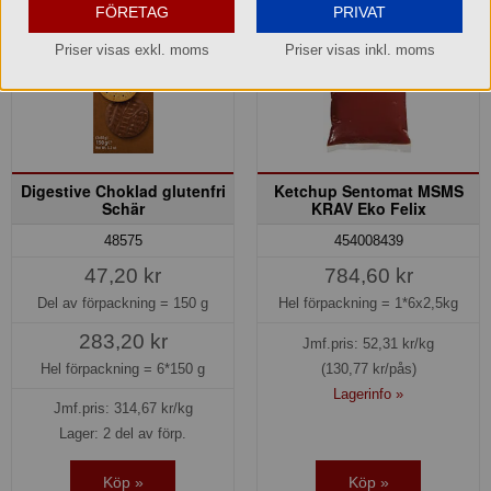
FÖRETAG
PRIVAT
Priser visas exkl. moms
Priser visas inkl. moms
Digestive Choklad glutenfri
Ketchup Sentomat MSMS
Schär
KRAV Eko Felix
48575
454008439
47,20 kr
784,60 kr
Del av förpackning =
150 g
Hel förpackning =
1*6x2,5kg
283,20 kr
Jmf.pris:
52,31
kr/kg
Hel förpackning =
6*150 g
(130,77 kr/pås)
Lagerinfo »
Jmf.pris:
314,67
kr/kg
Lager: 2 del av förp.
Köp »
Köp »