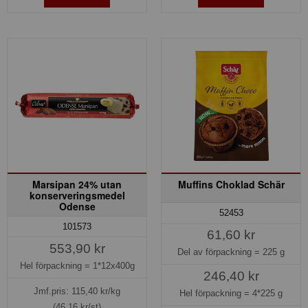
Marsipan 24% utan
Muffins Choklad Schär
konserveringsmedel
Odense
52453
101573
61,60 kr
553,90 kr
Del av förpackning =
225 g
Hel förpackning =
1*12x400g
246,40 kr
Jmf.pris:
115,40
kr/kg
Hel förpackning =
4*225 g
(46,16 kr/st)