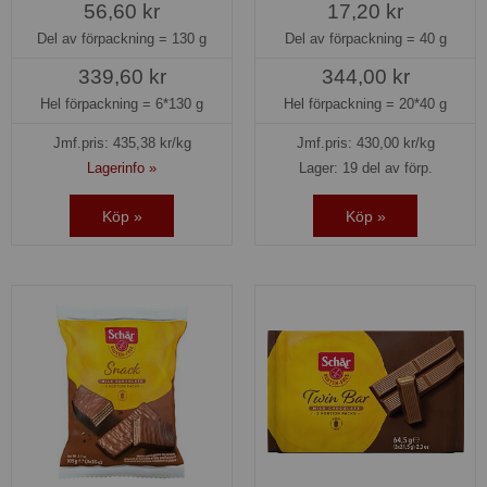
56,60 kr
17,20 kr
Del av förpackning =
130 g
Del av förpackning =
40 g
339,60 kr
344,00 kr
Hel förpackning =
6*130 g
Hel förpackning =
20*40 g
Jmf.pris:
435,38
kr/kg
Jmf.pris:
430,00
kr/kg
Lagerinfo »
Lager: 19 del av förp.
Köp »
Köp »