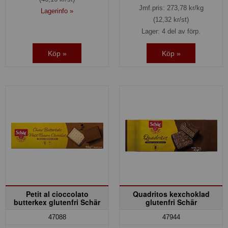
Jmf.pris:
273,78
kr/kg
Lagerinfo »
(12,32 kr/st)
Lager: 4 del av förp.
Köp »
Köp »
Petit al cioccolato
Quadritos kexchoklad
butterkex glutenfri Schär
glutenfri Schär
47088
47944