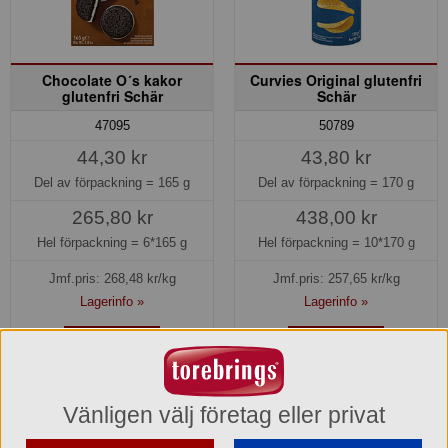
Chocolate O´s kakor
Curvies Original glutenfri
glutenfri Schär
Schär
47095
50789
44,30 kr
43,80 kr
Del av förpackning =
165 g
Del av förpackning =
170 g
265,80 kr
438,00 kr
Hel förpackning =
6*165 g
Hel förpackning =
10*170 g
Jmf.pris:
268,48
kr/kg
Jmf.pris:
257,65
kr/kg
Lagerinfo »
Lagerinfo »
Köp »
Köp »
Vänligen välj företag eller privat