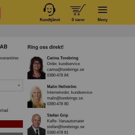
Kundtjänst
0 varor
Meny
 AB
Ring oss direkt!
everantörer.
Carina Torebring
Order, kundservice
carina@torebrings.se
0380-478 84
Malin Hellström
Internetorder, kundservice
malin@torebrings.se
0380-478 80
r/rad
Stefan Grip
Kaffe- Varuautomater
stefan@torebrings.se
0380-478 81