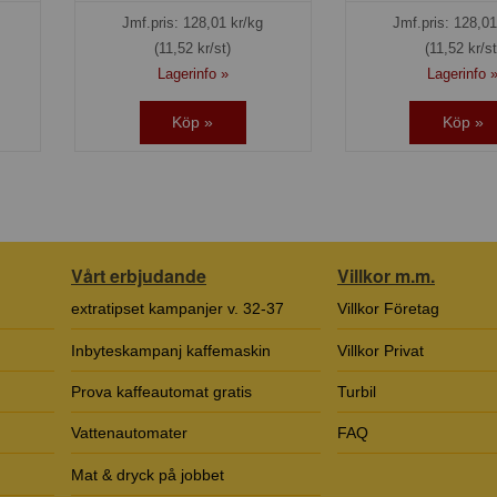
Jmf.pris:
128,01
kr/kg
Jmf.pris:
128,01
(11,52 kr/st)
(11,52 kr/st
Lagerinfo »
Lagerinfo 
Köp »
Köp »
Vårt erbjudande
Villkor m.m.
extratipset kampanjer v. 32-37
Villkor Företag
Inbyteskampanj kaffemaskin
Villkor Privat
Prova kaffeautomat gratis
Turbil
Vattenautomater
FAQ
Mat & dryck på jobbet