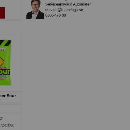
Serviceansvarig Automater
service@torebrings.se
0380-478 88
per Sour
r
kr
1*24x80g