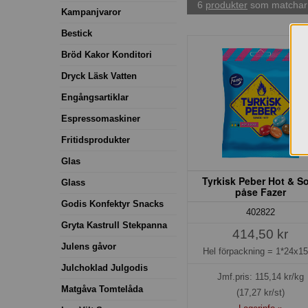
6
produkter
som matchar 
Kampanjvaror
Bestick
Bröd Kakor Konditori
Dryck Läsk Vatten
Engångsartiklar
Espressomaskiner
Fritidsprodukter
Glas
Tyrkisk Peber Hot & S
Glass
påse Fazer
Godis Konfektyr Snacks
402822
Gryta Kastrull Stekpanna
414,50 kr
Julens gåvor
Hel förpackning =
1*24x1
Julchoklad Julgodis
Jmf.pris:
115,14
kr/kg
Matgåva Tomtelåda
(17,27 kr/st)