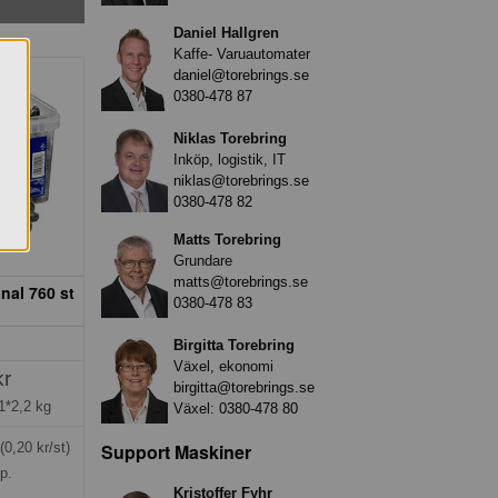
Daniel Hallgren
Kaffe- Varuautomater
daniel@torebrings.se
0380-478 87
Niklas Torebring
Inköp, logistik, IT
niklas@torebrings.se
0380-478 82
Matts Torebring
Grundare
matts@torebrings.se
nal 760 st
0380-478 83
Birgitta Torebring
Växel, ekonomi
kr
birgitta@torebrings.se
1*2,2 kg
Växel:
0380-478 80
(0,20 kr/st)
Support Maskiner
rp.
Kristoffer Fyhr