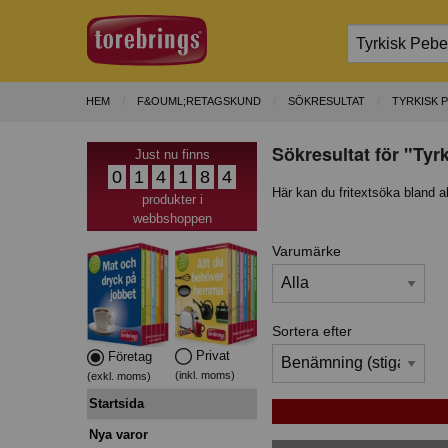
HEM
F&OUML;RETAGSKUND
SÖKRESULTAT
TYRKISK 
Sökresultat för "Tyr
Just nu finns
0
1
4
1
8
4
Här kan du fritextsöka bland a
produkter i
webbshoppen
Varumärke
Sortera efter
Privat
Företag
(inkl. moms)
(exkl. moms)
Startsida
Nya varor