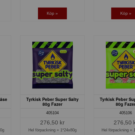
Köp »
Köp »
påse
Tyrkisk Peber Super Salty
Tyrkisk Peber Su
80g Fazer
80g Faze
405104
405106
276,50 kr
276,50 
20g
Hel förpackning =
1*24x80g
Hel förpackning =