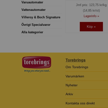
Varuautomater
Jmf.pris:
123,75
kr/kg
Vattenautomater
(14,85 kr/st)
Lagerinfo »
Villeroy & Boch Signature
Övrigt Specialvaror
Köp »
Alla kategorier
Torebrings
Om Torebrings
Varumärken
Nyheter
Arkiv
Kontakta oss direkt