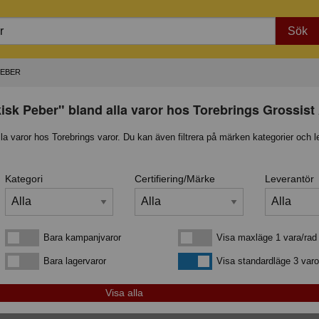
Sök
PEBER
kisk Peber" bland alla varor hos Torebrings Grossist
lla varor hos Torebrings varor. Du kan även filtrera på märken kategorier och l
Kategori
Certifiering/Märke
Leverantör
Bara kampanjvaror
Visa maxläge 1 vara/rad
Bara kampanjvaror
Visa maxläge 1 vara/rad
Bara lagervaror
Visa standardläge
Bara lagervaror
Visa standardläge 3 varo