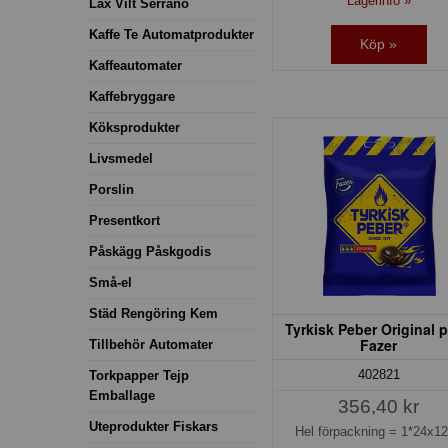
Lagerinfo »
Lax Vilt Serrano
Kaffe Te Automatprodukter
Köp »
Kaffeautomater
Kaffebryggare
Köksprodukter
Livsmedel
Porslin
Presentkort
Påskägg Påskgodis
Små-el
Städ Rengöring Kem
Tyrkisk Peber Original 
Fazer
Tillbehör Automater
402821
Torkpapper Tejp
Emballage
356,40 kr
Uteprodukter Fiskars
Hel förpackning =
1*24x1