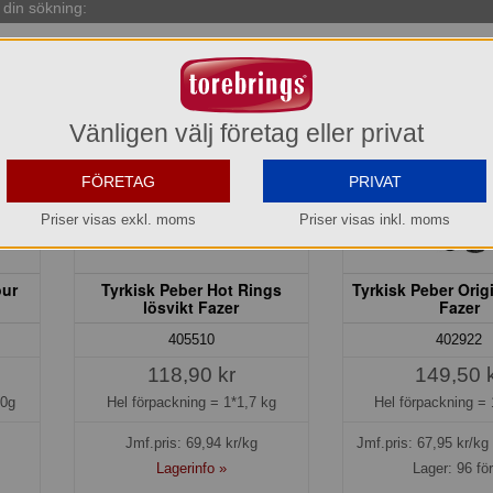
din sökning:
Vänligen välj företag eller privat
FÖRETAG
PRIVAT
Priser visas exkl. moms
Priser visas inkl. moms
our
Tyrkisk Peber Hot Rings
Tyrkisk Peber Origi
lösvikt Fazer
Fazer
405510
402922
118,90 kr
149,50 
50g
Hel förpackning =
1*1,7 kg
Hel förpackning =
Jmf.pris:
69,94
kr/kg
Jmf.pris:
67,95
kr/kg
Lagerinfo »
Lager: 96 fö