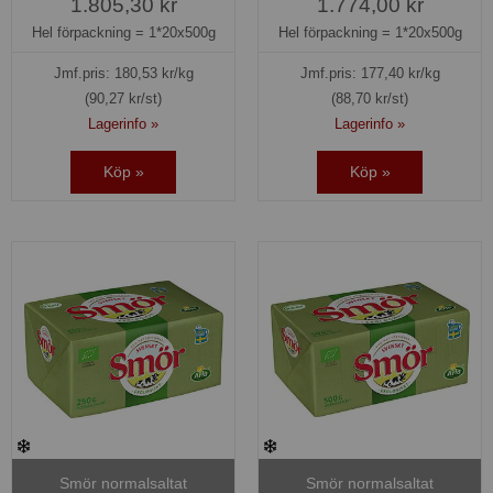
1.805,30 kr
1.774,00 kr
Hel förpackning =
1*20x500g
Hel förpackning =
1*20x500g
Jmf.pris:
180,53
kr/kg
Jmf.pris:
177,40
kr/kg
(90,27 kr/st)
(88,70 kr/st)
Lagerinfo »
Lagerinfo »
Köp »
Köp »
Smör normalsaltat
Smör normalsaltat