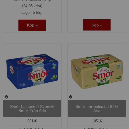
(24,03 kr/st)
Lager: 5 förp.
Köp »
Köp »
Smör Laktosfritt Svenskt
Smör normalsaltat 82%
Smör Från Arla
Arla
56110
10516