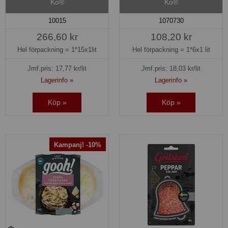
Ko®
Ko®
10015
1070730
266,60 kr
108,20 kr
Hel förpackning =
1*15x1lit
Hel förpackning =
1*6x1 lit
Jmf.pris:
17,77
kr/lit
Jmf.pris:
18,03
kr/lit
Lagerinfo »
Lagerinfo »
Köp »
Köp »
Kampanj! -10%