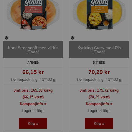
Korv Stroganoff med vildris
Kyckling Curry med Ris
Gooh!
Gooh!
776495
811909
66,15 kr
70,29 kr
Hel förpackning =
1*400 g
Hel förpackning =
1*400 g
Jmf.pris:
165,38
kr/kg
Jmf.pris:
175,72
kr/kg
(66,15 kr/st)
(70,29 kr/st)
Kampanjinfo »
Kampanjinfo »
Lager: 2 förp.
Lager: 3 förp.
Köp »
Köp »