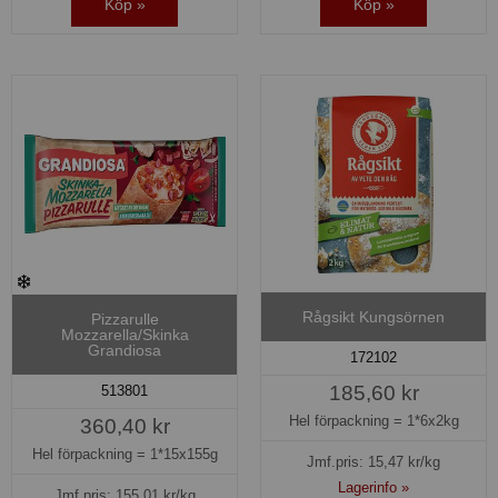
Köp »
Köp »
Rågsikt Kungsörnen
Pizzarulle
Mozzarella/Skinka
Grandiosa
172102
185,60 kr
513801
Hel förpackning =
1*6x2kg
360,40 kr
Hel förpackning =
1*15x155g
Jmf.pris:
15,47
kr/kg
Lagerinfo »
Jmf.pris:
155,01
kr/kg