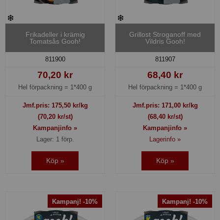
Frikadeller i krämig
Grillost Stroganoff med
Tomatsås Gooh!
Vildris Gooh!
811900
811907
70,20 kr
68,40 kr
Hel förpackning =
1*400 g
Hel förpackning =
1*400 g
Jmf.pris:
175,50
kr/kg
Jmf.pris:
171,00
kr/kg
(70,20 kr/st)
(68,40 kr/st)
Kampanjinfo »
Kampanjinfo »
Lager: 1 förp.
Lagerinfo »
Köp »
Köp »
Kampanj! -10%
Kampanj! -10%