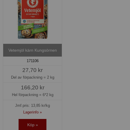
Vetemjöl kärn Kungsörnen
171106
27,70 kr
Del av förpackning =
2 kg
166,20 kr
Hel förpackning =
6*2 kg
Jmf.pris:
13,85
kr/kg
Lagerinfo »
Köp »