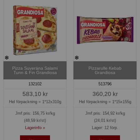
Pizza Suveräna Salami
Pizzarulle Kebab
Tunn & Fin Grandiosa
Grandiosa
132102
513796
583,10 kr
360,20 kr
Hel förpackning =
1*12x310g
Hel förpackning =
1*15x155g
Jmf.pris:
156,75
kr/kg
Jmf.pris:
154,92
kr/kg
(48,59 kr/st)
(24,01 kr/st)
Lagerinfo »
Lager: 12 förp.