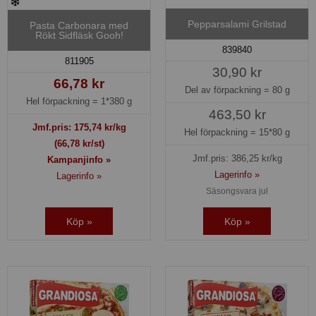
Pepparsalami Grilstad
Pasta Carbonara med
Rökt Sidfläsk Gooh!
839840
811905
30,90 kr
66,78 kr
Del av förpackning =
80 g
Hel förpackning =
1*380 g
463,50 kr
Jmf.pris:
175,74
kr/kg
Hel förpackning =
15*80 g
(66,78 kr/st)
Jmf.pris:
386,25
kr/kg
Kampanjinfo »
Lagerinfo »
Lagerinfo »
Säsongsvara jul
Köp »
Köp »