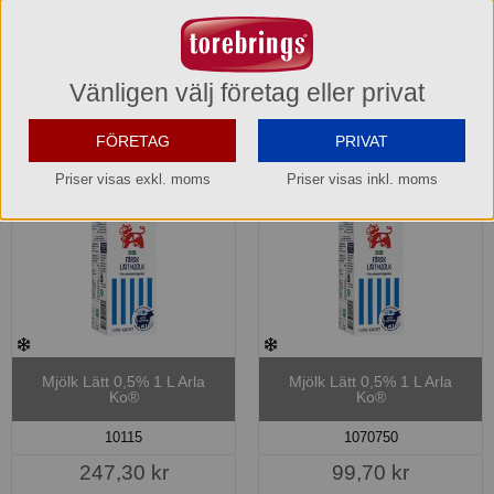
Lager: 2 förp.
Lager: 2 förp.
Köp »
Köp »
Vänligen välj företag eller privat
FÖRETAG
PRIVAT
Priser visas exkl. moms
Priser visas inkl. moms
Mjölk Lätt 0,5% 1 L Arla
Mjölk Lätt 0,5% 1 L Arla
Ko®
Ko®
10115
1070750
247,30 kr
99,70 kr