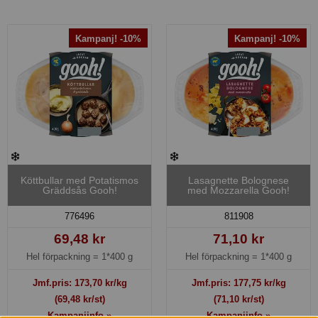
Kampanj! -10%
Kampanj! -10%
Köttbullar med Potatismos
Lasagnette Bolognese
Gräddsås Gooh!
med Mozzarella Gooh!
776496
811908
69,48 kr
71,10 kr
Hel förpackning =
1*400 g
Hel förpackning =
1*400 g
Jmf.pris:
173,70
kr/kg
Jmf.pris:
177,75
kr/kg
(69,48 kr/st)
(71,10 kr/st)
Kampanjinfo »
Kampanjinfo »