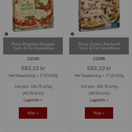
Pizza Magiska Maggan
Pizza Queen Kantarell
Tunn & Fin Grandiosa
Tunn & Fin Grandiosa
132100
132095
583,10 kr
583,10 kr
Hel förpackning =
1*12x310g
Hel förpackning =
1*12x310g
Jmf.pris:
156,75
kr/kg
Jmf.pris:
156,75
kr/kg
(48,59 kr/st)
(48,59 kr/st)
Lagerinfo »
Lagerinfo »
Köp »
Köp »