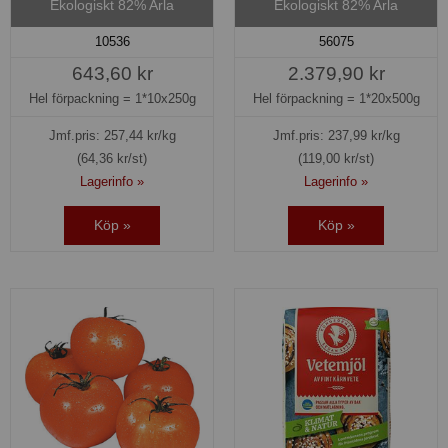
Ekologiskt 82% Arla
Ekologiskt 82% Arla
10536
56075
643,60 kr
2.379,90 kr
Hel förpackning =
1*10x250g
Hel förpackning =
1*20x500g
Jmf.pris:
257,44
kr/kg
Jmf.pris:
237,99
kr/kg
(64,36 kr/st)
(119,00 kr/st)
Lagerinfo »
Lagerinfo »
Köp »
Köp »