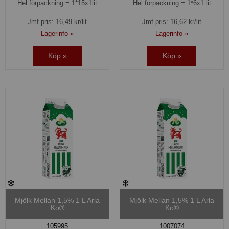
Hel förpackning =
1*15x1lit
Hel förpackning =
1*6x1 lit
Jmf.pris:
16,49
kr/lit
Jmf.pris:
16,62
kr/lit
Lagerinfo »
Lagerinfo »
Köp »
Köp »
Mjölk Mellan 1,5% 1 L Arla
Mjölk Mellan 1,5% 1 L Arla
Ko®
Ko®
105995
1007074