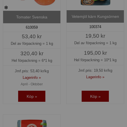
Vetemjöl kärn Kungsörnen
Tomater Svenska
100374
610059
19,50 kr
53,40 kr
Del av förpackning =
1 kg
Del av förpackning =
1 kg
195,00 kr
320,40 kr
Hel förpackning =
10*1 kg
Hel förpackning =
6*1 kg
Jmf.pris:
19,50
kr/kg
Jmf.pris:
53,40
kr/kg
Lagerinfo »
Lagerinfo »
April - Oktober
Köp »
Köp »