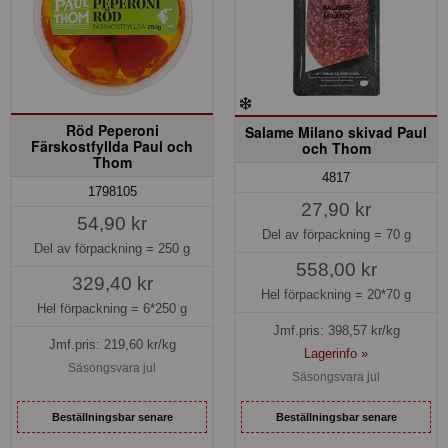
Röd Peperoni
Salame Milano skivad Paul
Färskostfyllda Paul och
och Thom
Thom
4817
1798105
27,90 kr
54,90 kr
Del av förpackning =
70 g
Del av förpackning =
250 g
558,00 kr
329,40 kr
Hel förpackning =
20*70 g
Hel förpackning =
6*250 g
Jmf.pris:
398,57
kr/kg
Jmf.pris:
219,60
kr/kg
Lagerinfo »
Säsongsvara jul
Säsongsvara jul
Beställningsbar senare
Beställningsbar senare