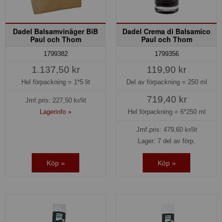
Dadel Balsamvinäger BiB
Dadel Crema di Balsamico
Paul och Thom
Paul och Thom
1799382
1799356
1.137,50 kr
119,90 kr
Hel förpackning =
1*5 lit
Del av förpackning =
250 ml
719,40 kr
Jmf.pris:
227,50
kr/lit
Lagerinfo »
Hel förpackning =
6*250 ml
Jmf.pris:
479,60
kr/lit
Lager: 7 del av förp.
Köp »
Köp »