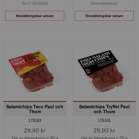
SLUT SÄSONG
Säsongsvara jul
Beställningsbar senare
Beställningsbar senare
Salamichips Taco Paul och
Salamichips Tryffel Paul
Thom
och Thom
179193
179191
29,90 kr
29,90 kr
Del av förpackning =
80 g
Del av förpackning =
70 g