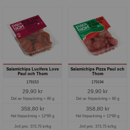
Salamichips Lucifers Love
Salamichips Pizza Paul och
Paul och Thom
Thom
179153
179194
29,90 kr
29,90 kr
Del av förpackning =
80 g
Del av förpackning =
80 g
358,80 kr
358,80 kr
Hel förpackning =
12*80 g
Hel förpackning =
12*80 g
Jmf.pris:
373,75
kr/kg
Jmf.pris:
373,75
kr/kg