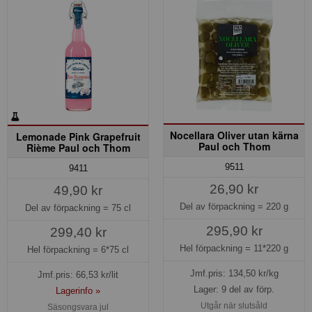
Nocellara Oliver utan kärna
Lemonade Pink Grapefruit
Paul och Thom
Rième Paul och Thom
9511
9411
26,90 kr
49,90 kr
Del av förpackning =
220 g
Del av förpackning =
75 cl
295,90 kr
299,40 kr
Hel förpackning =
11*220 g
Hel förpackning =
6*75 cl
Jmf.pris:
134,50
kr/kg
Jmf.pris:
66,53
kr/lit
Lager: 9 del av förp.
Lagerinfo »
Utgår när slutsåld
Säsongsvara jul