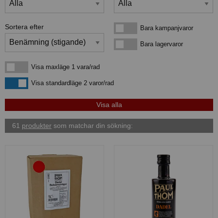
Sortera efter
Bara kampanjvaror
Bara kampanjvaror
Bara lagervaror
Bara lagervaror
Visa maxläge 1 vara/rad
Visa maxläge 1 vara/rad
Visa standardläge
Visa standardläge 2 varor/rad
61
produkter
som matchar din sökning: