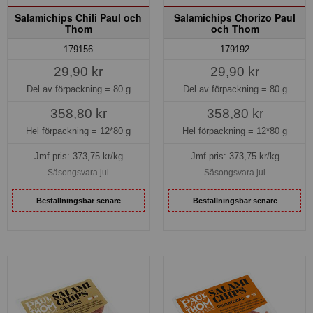
Salamichips Chili Paul och
Salamichips Chorizo Paul
Thom
och Thom
179156
179192
29,90 kr
29,90 kr
Del av förpackning =
80 g
Del av förpackning =
80 g
358,80 kr
358,80 kr
Hel förpackning =
12*80 g
Hel förpackning =
12*80 g
Jmf.pris:
373,75
kr/kg
Jmf.pris:
373,75
kr/kg
Säsongsvara jul
Säsongsvara jul
Beställningsbar senare
Beställningsbar senare