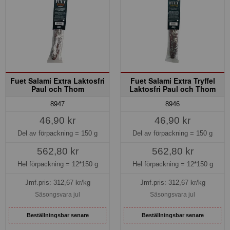
Fuet Salami Extra Laktosfri
Fuet Salami Extra Tryffel
Paul och Thom
Laktosfri Paul och Thom
8947
8946
46,90 kr
46,90 kr
Del av förpackning =
150 g
Del av förpackning =
150 g
562,80 kr
562,80 kr
Hel förpackning =
12*150 g
Hel förpackning =
12*150 g
Jmf.pris:
312,67
kr/kg
Jmf.pris:
312,67
kr/kg
Säsongsvara jul
Säsongsvara jul
Beställningsbar senare
Beställningsbar senare