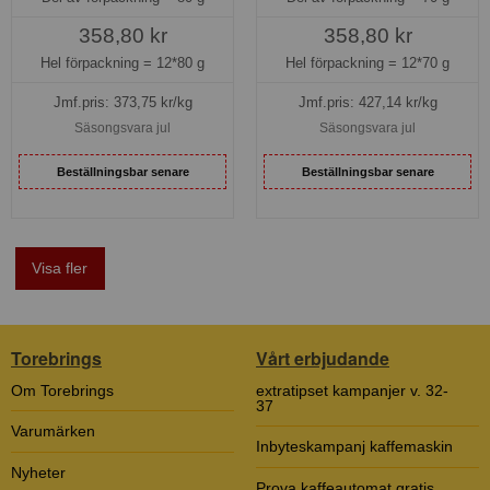
358,80 kr
358,80 kr
Hel förpackning =
12*80 g
Hel förpackning =
12*70 g
Jmf.pris:
373,75
kr/kg
Jmf.pris:
427,14
kr/kg
Säsongsvara jul
Säsongsvara jul
Beställningsbar senare
Beställningsbar senare
Visa fler
Torebrings
Vårt erbjudande
Om Torebrings
extratipset kampanjer v. 32-
37
Varumärken
Inbyteskampanj kaffemaskin
Nyheter
Prova kaffeautomat gratis