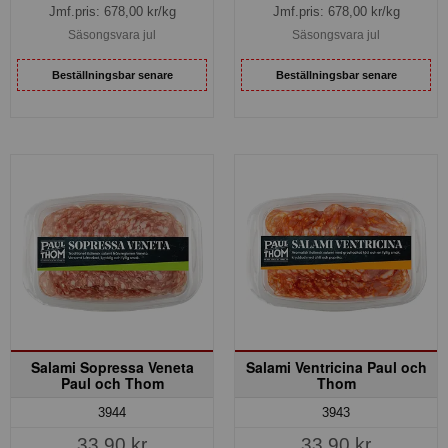
Jmf.pris:
678,00
kr/kg
Jmf.pris:
678,00
kr/kg
Säsongsvara jul
Säsongsvara jul
Beställningsbar senare
Beställningsbar senare
Salami Sopressa Veneta
Salami Ventricina Paul och
Paul och Thom
Thom
3944
3943
33,90 kr
33,90 kr