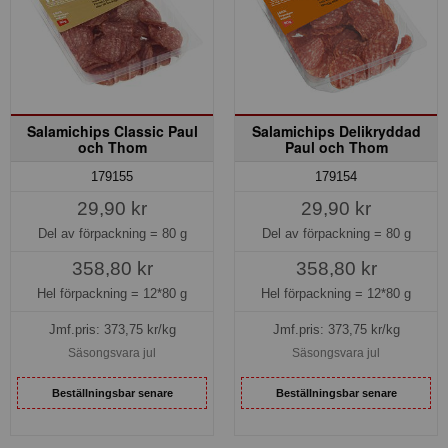
Salamichips Classic Paul
Salamichips Delikryddad
och Thom
Paul och Thom
179155
179154
29,90 kr
29,90 kr
Del av förpackning =
80 g
Del av förpackning =
80 g
358,80 kr
358,80 kr
Hel förpackning =
12*80 g
Hel förpackning =
12*80 g
Jmf.pris:
373,75
kr/kg
Jmf.pris:
373,75
kr/kg
Säsongsvara jul
Säsongsvara jul
Beställningsbar senare
Beställningsbar senare