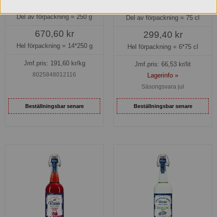
47,90 kr
49,90 kr
Del av förpackning =
250 g
Del av förpackning =
75 cl
670,60 kr
299,40 kr
Hel förpackning =
14*250 g
Hel förpackning =
6*75 cl
Jmf.pris:
191,60
kr/kg
Jmf.pris:
66,53
kr/lit
8025848012116
Lagerinfo »
Säsongsvara jul
Beställningsbar senare
Beställningsbar senare