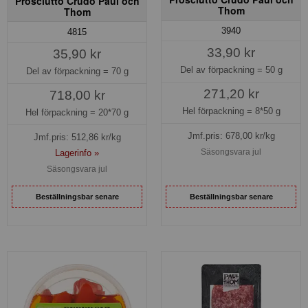
Prosciutto Crudo Paul och
Thom
Thom
3940
4815
33,90 kr
35,90 kr
Del av förpackning =
50 g
Del av förpackning =
70 g
271,20 kr
718,00 kr
Hel förpackning =
8*50 g
Hel förpackning =
20*70 g
Jmf.pris:
678,00
kr/kg
Jmf.pris:
512,86
kr/kg
Säsongsvara jul
Lagerinfo »
Säsongsvara jul
Beställningsbar senare
Beställningsbar senare