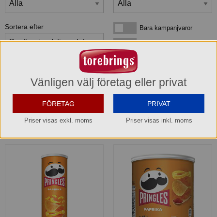
Sortera efter
Bara kampanjvaror
Bara kampanjvaror
Bara lagervaror
Bara lagervaror
Visa maxläge 1 vara/rad
Visa maxläge 1 vara/rad
Vänligen välj företag eller privat
Visa standardläge
Visa standardläge 2 varor/rad
FÖRETAG
PRIVAT
Priser visas exkl. moms
Priser visas inkl. moms
2
produkter
som matchar din sökning: