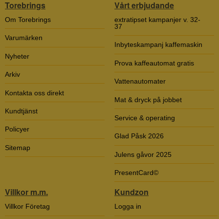
Torebrings
Vårt erbjudande
Om Torebrings
extratipset kampanjer v. 32-
37
Varumärken
Inbyteskampanj kaffemaskin
Nyheter
Prova kaffeautomat gratis
Arkiv
Vattenautomater
Kontakta oss direkt
Mat & dryck på jobbet
Kundtjänst
Service & operating
Policyer
Glad Påsk 2026
Sitemap
Julens gåvor 2025
PresentCard©
Villkor m.m.
Kundzon
Villkor Företag
Logga in