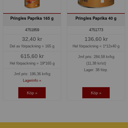
Pringles Paprika 165 g
Pringles Paprika 40 g
4751859
4751773
32,40 kr
136,60 kr
Del av förpackning =
165 g
Hel förpackning =
1*12x40 g
615,60 kr
Jmf.pris:
284,58
kr/kg
Hel förpackning =
19*165 g
(11,38 kr/st)
Lager: 38 förp.
Jmf.pris:
196,36
kr/kg
Lagerinfo »
Köp »
Köp »