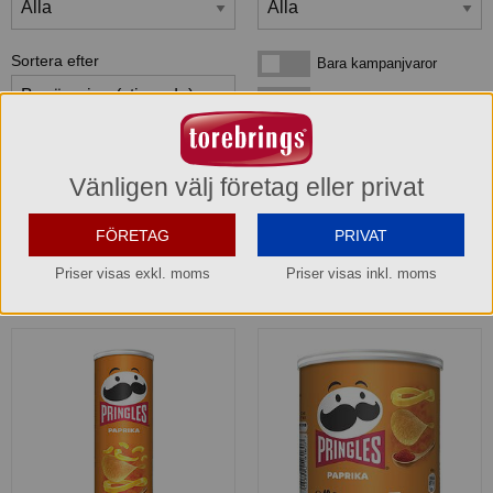
Sortera efter
Bara kampanjvaror
Bara kampanjvaror
Bara lagervaror
Bara lagervaror
Visa maxläge 1 vara/rad
Visa maxläge 1 vara/rad
Vänligen välj företag eller privat
Visa standardläge
Visa standardläge 2 varor/rad
FÖRETAG
PRIVAT
Priser visas exkl. moms
Priser visas inkl. moms
2
produkter
som matchar din sökning: