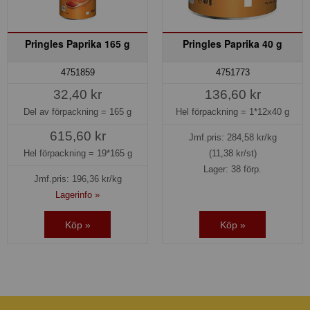
Pringles Paprika 165 g
Pringles Paprika 40 g
4751859
4751773
32,40 kr
136,60 kr
Del av förpackning =
165 g
Hel förpackning =
1*12x40 g
615,60 kr
Jmf.pris:
284,58
kr/kg
Hel förpackning =
19*165 g
(11,38 kr/st)
Lager: 38 förp.
Jmf.pris:
196,36
kr/kg
Lagerinfo »
Köp »
Köp »