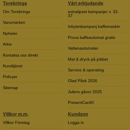
Torebrings
Vårt erbjudande
Om Torebrings
extratipset kampanjer v. 32-
37
Varumärken
Inbyteskampanj kaffemaskin
Nyheter
Prova kaffeautomat gratis
Arkiv
Vattenautomater
Kontakta oss direkt
Mat & dryck på jobbet
Kundtjänst
Service & operating
Policyer
Glad Påsk 2026
Sitemap
Julens gåvor 2025
PresentCard©
Villkor m.m.
Kundzon
Villkor Företag
Logga in