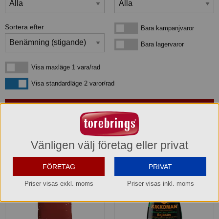
Sortera efter
Bara kampanjvaror
Bara kampanjvaror
Bara lagervaror
Bara lagervaror
Visa maxläge 1 vara/rad
Visa maxläge 1 vara/rad
Visa standardläge
Visa standardläge 2 varor/rad
3
produkter
som matchar din sökning:
Vänligen välj företag eller privat
FÖRETAG
PRIVAT
Priser visas exkl. moms
Priser visas inkl. moms