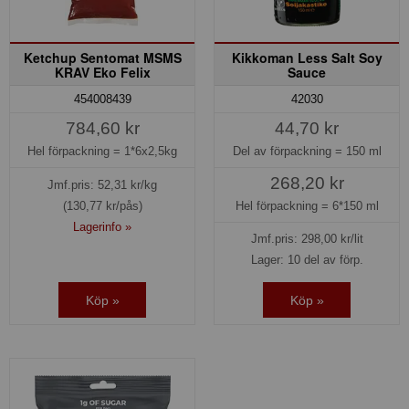
Ketchup Sentomat MSMS
Kikkoman Less Salt Soy
KRAV Eko Felix
Sauce
454008439
42030
784,60 kr
44,70 kr
Hel förpackning =
1*6x2,5kg
Del av förpackning =
150 ml
268,20 kr
Jmf.pris:
52,31
kr/kg
(130,77 kr/pås)
Hel förpackning =
6*150 ml
Lagerinfo »
Jmf.pris:
298,00
kr/lit
Lager: 10 del av förp.
Köp »
Köp »