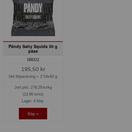
Pändy Salty Squids 50 g
påse
188222
195,50 kr
Hel förpackning =
1*14x50 g
Jmf.pris:
279,29
kr/kg
(13,96 kr/st)
Lager: 6 förp.
Köp »