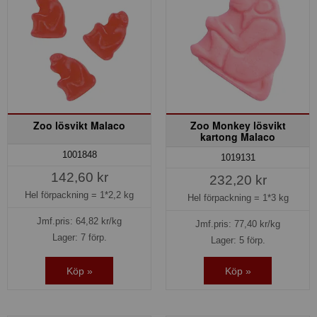
Zoo lösvikt Malaco
Zoo Monkey lösvikt
kartong Malaco
1001848
1019131
142,60 kr
232,20 kr
Hel förpackning =
1*2,2 kg
Hel förpackning =
1*3 kg
Jmf.pris:
64,82
kr/kg
Jmf.pris:
77,40
kr/kg
Lager: 7 förp.
Lager: 5 förp.
Köp »
Köp »