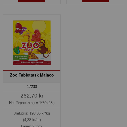
Zoo Tablettask Malaco
17230
262,70 kr
Hel förpackning =
1*60x23g
Jmf.pris:
190,36
kr/kg
(4,38 kr/st)
Lager: 2 förp.