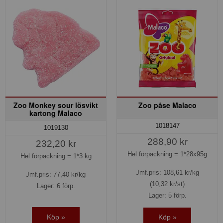
Zoo Monkey sour lösvikt
Zoo påse Malaco
kartong Malaco
1018147
1019130
288,90 kr
232,20 kr
Hel förpackning =
1*28x95g
Hel förpackning =
1*3 kg
Jmf.pris:
108,61
kr/kg
Jmf.pris:
77,40
kr/kg
(10,32 kr/st)
Lager: 6 förp.
Lager: 5 förp.
Köp »
Köp »