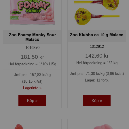
Zoo Foamy Monky Sour
Zoo Klubba ca 12 g Malaco
Malaco
1012912
1019370
142,60 kr
181,50 kr
Hel förpackning =
1*2 kg
Hel förpackning =
1*10x115g
Jmf.pris:
71,30
kr/kg
(0,86 kr/st)
Jmf.pris:
157,83
kr/kg
Lager: 11 förp.
(18,15 kr/st)
Lagerinfo »
Köp »
Köp »