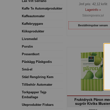
Lax Vilt Serrano
Jmf.pris:
42,12
kr/lit
Kaffe Te Automatprodukter
Lagerinfo »
Säsongsvara jul
Kaffeautomater
Kaffebryggare
Beställningsbar senare
Köksprodukter
Livsmedel
Porslin
Presentkort
Påskägg Påskgodis
Små-el
Städ Rengöring Kem
Tillbehör Automater
Torkpapper Tejp
Emballage
Fruktdryck Päron me
sugrör Kiviks Muster
Uteprodukter Fiskars