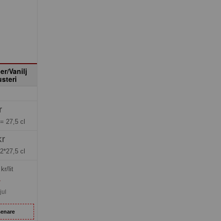
r/Vanilj
steri
r
 =
27,5 cl
kr
2*27,5 cl
kr/lit
»
jul
senare