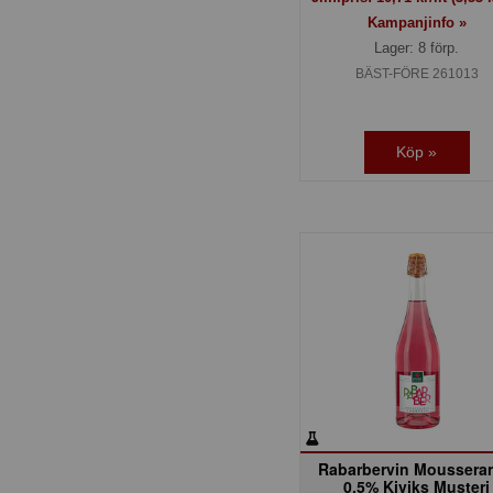
Kampanjinfo »
Lager: 8 förp.
BÄST-FÖRE 261013
Köp »
Rabarbervin Moussera
0,5% Kiviks Musteri