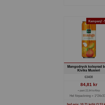
Kampanj! 
Mangodryck kolsyrad b
Kiviks Musteri
63408
84,81 kr
+ pant 22,64 kr/förp
Hel förpackning =
1*24x33
Jmf.pris:
10,71
kr/lit
(3,53 k