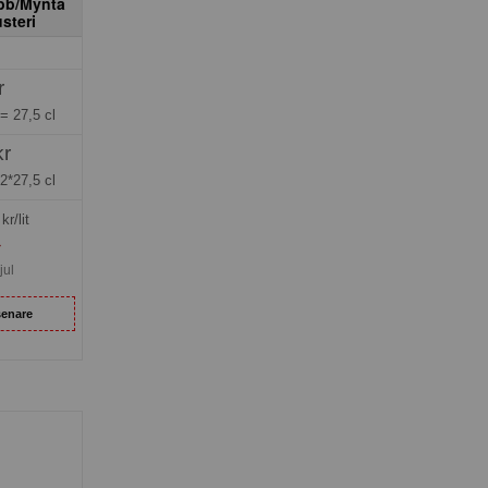
bb/Mynta
steri
r
 =
27,5 cl
kr
2*27,5 cl
kr/lit
»
jul
senare