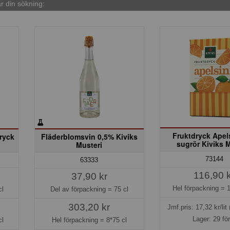
 din sökning:
Fruktdryck Apel
ryck
Fläderblomsvin 0,5% Kiviks
sugrör Kiviks 
Musteri
73144
63333
116,90 
37,90 kr
Hel förpackning =
cl
Del av förpackning =
75 cl
303,20 kr
Jmf.pris:
17,32
kr/lit
Lager: 29 fö
cl
Hel förpackning =
8*75 cl