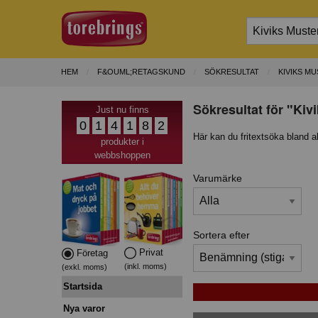
HEM
F&OUML;RETAGSKUND
SÖKRESULTAT
KIVIKS MU
Sökresultat för "Kiv
Just nu finns
0
1
4
1
8
2
Här kan du fritextsöka bland a
produkter i
webbshoppen
Varumärke
Sortera efter
Privat
Företag
(inkl. moms)
(exkl. moms)
Startsida
Nya varor