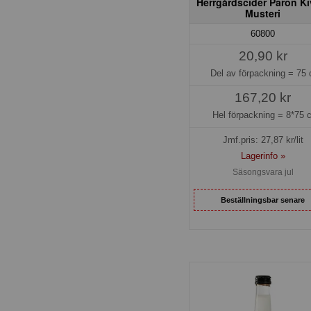
Herrgårdscider Päron Ki
Musteri
60800
20,90 kr
Del av förpackning =
75 
167,20 kr
Hel förpackning =
8*75 c
Jmf.pris:
27,87
kr/lit
Lagerinfo »
Säsongsvara jul
Beställningsbar senare