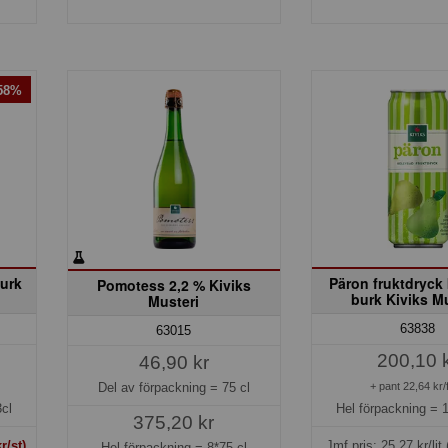
-58%
urk
Päron fruktdryck
Pomotess 2,2 % Kiviks
burk Kiviks M
Musteri
63838
63015
200,10 
46,90 kr
Del av förpackning =
75 cl
+ pant 22,64 kr/
cl
Hel förpackning =
375,20 kr
r/st)
Jmf.pris:
25,27
kr/lit
Hel förpackning =
8*75 cl