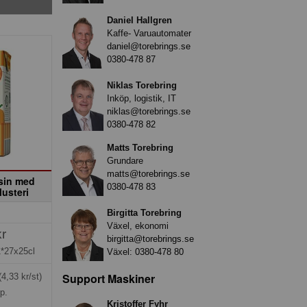
Daniel Hallgren
Kaffe- Varuautomater
daniel@torebrings.se
0380-478 87
Niklas Torebring
Inköp, logistik, IT
niklas@torebrings.se
0380-478 82
Matts Torebring
Grundare
matts@torebrings.se
sin med
0380-478 83
Musteri
Birgitta Torebring
Växel, ekonomi
kr
birgitta@torebrings.se
1*27x25cl
Växel:
0380-478 80
Support Maskiner
(4,33 kr/st)
rp.
Kristoffer Fyhr