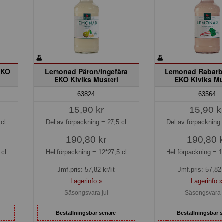
EKO
Lemonad Päron/Ingefära
Lemonad Rabarbe
EKO Kiviks Musteri
EKO Kiviks Mu
63824
63564
15,90 kr
15,90 k
 cl
Del av förpackning =
27,5 cl
Del av förpackning
190,80 kr
190,80 
 cl
Hel förpackning =
12*27,5 cl
Hel förpackning =
1
Jmf.pris:
57,82
kr/lit
Jmf.pris:
57,82
Lagerinfo »
Lagerinfo 
Säsongsvara jul
Säsongsvara 
Beställningsbar senare
Beställningsbar 