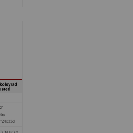
 kolsyrad
usteri
kr
förp
1*24x33cl
(8,34 kr/st)