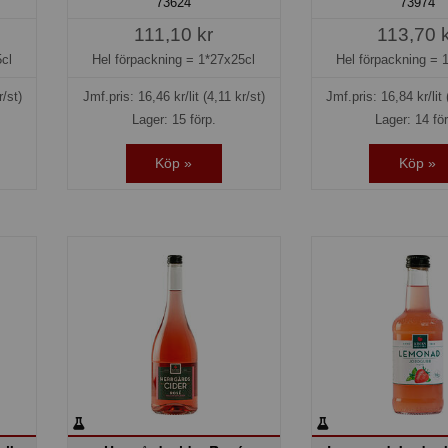
73624
73974
111,10 kr
113,70 
cl
Hel förpackning =
1*27x25cl
Hel förpackning =
r/st)
Jmf.pris:
16,46
kr/lit
(4,11 kr/st)
Jmf.pris:
16,84
kr/lit
Lager: 15 förp.
Lager: 14 fö
Köp »
Köp »