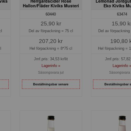
viks
Herrgårdscider Rosé
Lemonad Jordgu
Hallon/Fläder Kiviks Musteri
Eko Kiviks Mu
60440
63474
25,90 kr
15,90 k
cl
Del av förpackning =
75 cl
Del av förpackning
207,20 kr
190,80 
l
Hel förpackning =
8*75 cl
Hel förpackning =
1
Jmf.pris:
34,53
kr/lit
Jmf.pris:
57,82
Lagerinfo »
Lagerinfo 
Säsongsvara jul
Säsongsvara 
Beställningsbar senare
Beställningsbar 