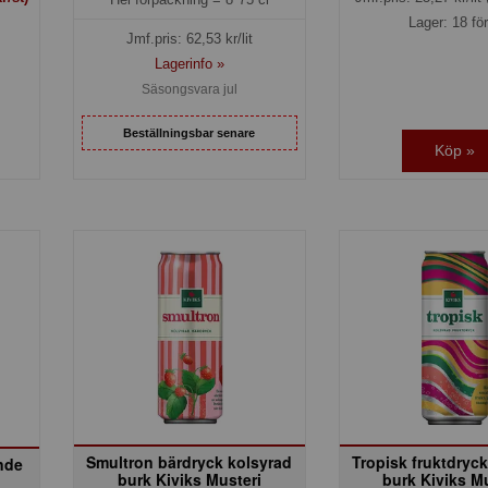
Lager: 18 fö
Jmf.pris:
62,53
kr/lit
Lagerinfo »
Säsongsvara jul
Beställningsbar senare
Köp »
Smultron bärdryck kolsyrad
Tropisk fruktdryc
nde
burk Kiviks Musteri
burk Kiviks M