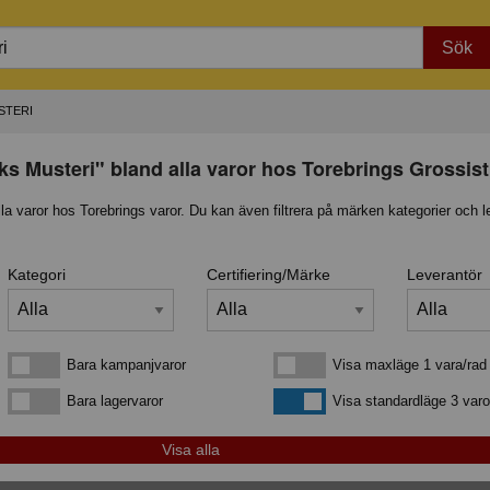
Sök
STERI
iks Musteri" bland alla varor hos Torebrings Grossis
lla varor hos Torebrings varor. Du kan även filtrera på märken kategorier och l
Kategori
Certifiering/Märke
Leverantör
Bara kampanjvaror
Visa maxläge 1 vara/rad
Bara kampanjvaror
Visa maxläge 1 vara/rad
Bara lagervaror
Visa standardläge
Bara lagervaror
Visa standardläge 3 varo