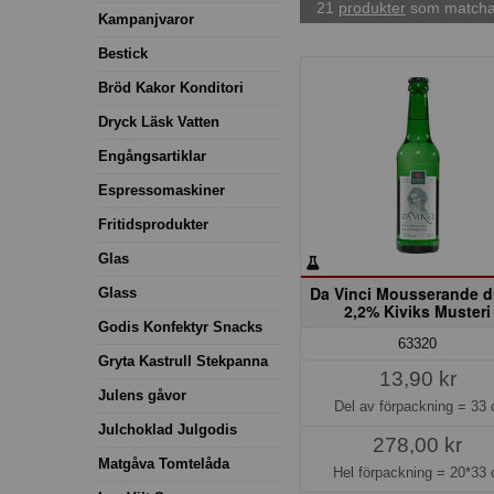
21
produkter
som matchar
Kampanjvaror
Bestick
Bröd Kakor Konditori
Dryck Läsk Vatten
Engångsartiklar
Espressomaskiner
Fritidsprodukter
Glas
Da Vinci Mousserande d
Glass
2,2% Kiviks Musteri
Godis Konfektyr Snacks
63320
Gryta Kastrull Stekpanna
13,90 kr
Julens gåvor
Del av förpackning =
33 
Julchoklad Julgodis
278,00 kr
Matgåva Tomtelåda
Hel förpackning =
20*33 