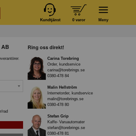
Kundtjänst
0 varor
Meny
t AB
Ring oss direkt!
everantörer.
Carina Torebring
Order, kundservice
carina@torebrings.se
0380-478 84
Malin Hellström
Internetorder, kundservice
malin@torebrings.se
0380-478 80
r/rad
Stefan Grip
Kaffe- Varuautomater
stefan@torebrings.se
0380-478 81