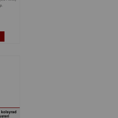
rp.
k kolsyrad
usteri