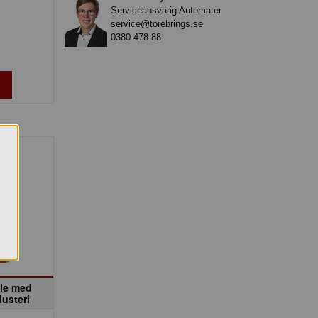
Serviceansvarig Automater
service@torebrings.se
0380-478 88
le med
Musteri