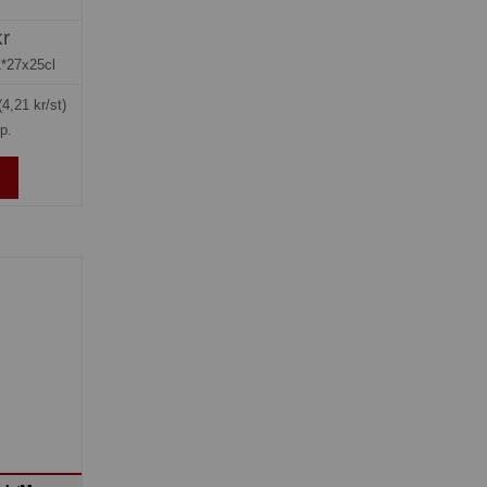
kr
1*27x25cl
(4,21 kr/st)
rp.