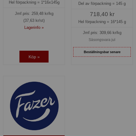
Hel förpackning =
1*16x145g
Del av förpackning =
145 g
718,40 kr
Jmf.pris:
259,48
kr/kg
(37,63 kr/st)
Hel förpackning =
16*145 g
Lagerinfo »
Jmf.pris:
309,66
kr/kg
Säsongsvara jul
Beställningsbar senare
Köp »