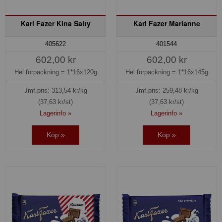
Karl Fazer Kina Salty
Karl Fazer Marianne
405622
401544
602,00 kr
602,00 kr
Hel förpackning =
1*16x120g
Hel förpackning =
1*16x145g
Jmf.pris:
313,54
kr/kg
Jmf.pris:
259,48
kr/kg
(37,63 kr/st)
(37,63 kr/st)
Lagerinfo »
Lagerinfo »
Köp »
Köp »