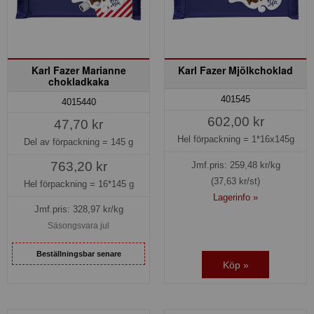
Karl Fazer Marianne
Karl Fazer Mjölkchoklad
chokladkaka
401545
4015440
602,00 kr
47,70 kr
Hel förpackning =
1*16x145g
Del av förpackning =
145 g
763,20 kr
Jmf.pris:
259,48
kr/kg
(37,63 kr/st)
Hel förpackning =
16*145 g
Lagerinfo »
Jmf.pris:
328,97
kr/kg
Säsongsvara jul
Beställningsbar senare
Köp »