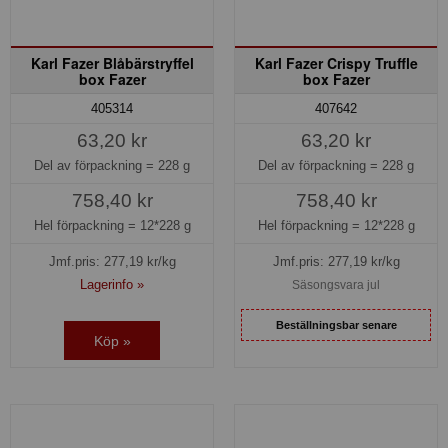
Karl Fazer Blåbärstryffel
Karl Fazer Crispy Truffle
box Fazer
box Fazer
407642
405314
63,20 kr
63,20 kr
Del av förpackning =
228 g
Del av förpackning =
228 g
758,40 kr
758,40 kr
Hel förpackning =
12*228 g
Hel förpackning =
12*228 g
Jmf.pris:
277,19
kr/kg
Jmf.pris:
277,19
kr/kg
Lagerinfo »
Säsongsvara jul
Beställningsbar senare
Köp »