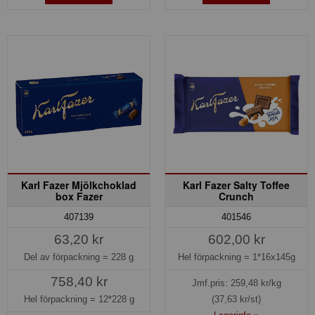
Karl Fazer Mjölkchoklad
Karl Fazer Salty Toffee
box Fazer
Crunch
407139
401546
63,20 kr
602,00 kr
Del av förpackning =
228 g
Hel förpackning =
1*16x145g
758,40 kr
Jmf.pris:
259,48
kr/kg
Hel förpackning =
12*228 g
(37,63 kr/st)