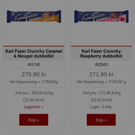
Karl Fazer Crunchy Caramel
Karl Fazer Crunchy
& Nougat dubbelbit
Raspberry dubbelbit
401740
402043
275,90 kr
271,90 kr
Hel förpackning =
1*20x55g
Hel förpackning =
1*20x50 g
Jmf.pris:
250,82
kr/kg
Jmf.pris:
271,90
kr/kg
(13,80 kr/st)
(13,60 kr/st)
Lagerinfo »
Lager: 5 förp.
Köp »
Köp »