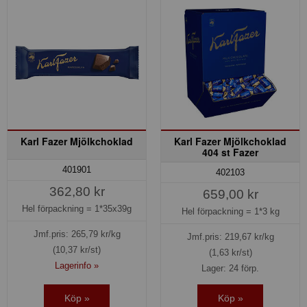
Karl Fazer Mjölkchoklad
Karl Fazer Mjölkchoklad
404 st Fazer
401901
402103
362,80 kr
659,00 kr
Hel förpackning =
1*35x39g
Hel förpackning =
1*3 kg
Jmf.pris:
265,79
kr/kg
Jmf.pris:
219,67
kr/kg
(10,37 kr/st)
(1,63 kr/st)
Lagerinfo »
Lager: 24 förp.
Köp »
Köp »