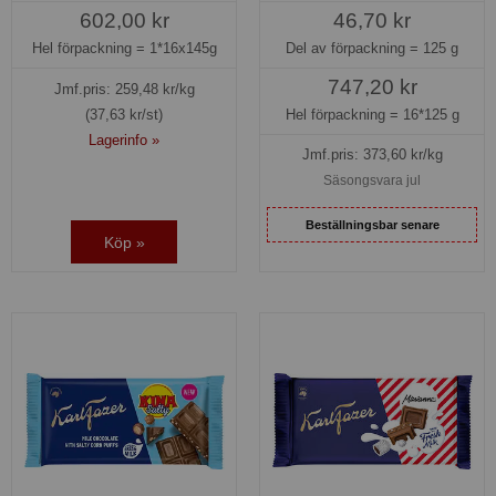
46,70 kr
602,00 kr
Del av förpackning =
125 g
Hel förpackning =
1*16x145g
747,20 kr
Jmf.pris:
259,48
kr/kg
Hel förpackning =
16*125 g
(37,63 kr/st)
Lagerinfo »
Jmf.pris:
373,60
kr/kg
Säsongsvara jul
Beställningsbar senare
Köp »