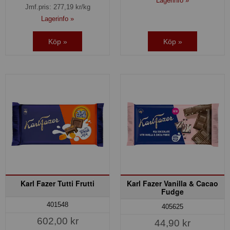
Lagerinfo »
Jmf.pris:
277,19
kr/kg
Lagerinfo »
Köp »
Köp »
Karl Fazer Tutti Frutti
Karl Fazer Vanilla & Cacao
Fudge
401548
405625
602,00 kr
44,90 kr