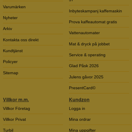
Varumärken
Inbyteskampanj kaffemaskin
Nyheter
Prova kaffeautomat gratis
Arkiv
Vattenautomater
Kontakta oss direkt
Mat & dryck på jobbet
Kundtjänst
Service & operating
Policyer
Glad Påsk 2026
Sitemap
Julens gåvor 2025
PresentCard©
Villkor m.m.
Kundzon
Villkor Företag
Logga in
Villkor Privat
Mina ordrar
Turbil
Mina uppgifter