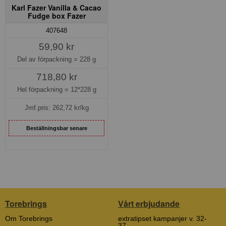
Karl Fazer Vanilla & Cacao
Fudge box Fazer
407648
59,90 kr
Del av förpackning =
228 g
718,80 kr
Hel förpackning =
12*228 g
Jmf.pris:
262,72
kr/kg
Beställningsbar senare
Torebrings
Vårt erbjudande
Om Torebrings
extratipset kampanjer v. 32-
37