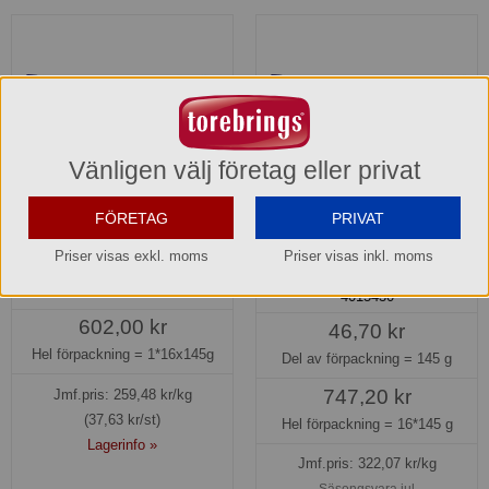
Vänligen välj företag eller privat
FÖRETAG
PRIVAT
Karl Fazer Dumle
Karl Fazer Dumle
Priser visas exkl. moms
Priser visas inkl. moms
chokladkaka
401543
4015430
602,00 kr
46,70 kr
Hel förpackning =
1*16x145g
Del av förpackning =
145 g
747,20 kr
Jmf.pris:
259,48
kr/kg
(37,63 kr/st)
Hel förpackning =
16*145 g
Lagerinfo »
Jmf.pris:
322,07
kr/kg