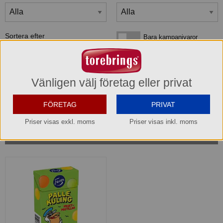
Sortera efter
Bara kampanjvaror
Bara kampanjvaror
Bara lagervaror
Bara lagervaror
Visa maxläge 1 vara/rad
Visa maxläge 1 vara/rad
Vänligen välj företag eller privat
Visa standardläge
Visa standardläge 2 varor/rad
FÖRETAG
PRIVAT
Priser visas exkl. moms
Priser visas inkl. moms
1
produkter
som matchar din sökning: