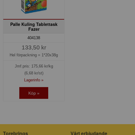
Palle Kuling Tablettask
Fazer
404138
133,50 kr
Hel förpackning =
1*20x38g
Jmf.pris:
175,66
kr/kg
(6,68 kr/st)
Lagerinfo »
Köp »
Torebrings
Vårt erbjudande