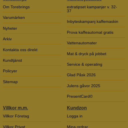
Om Torebrings
extratipset kampanjer v. 32-
37
Varumärken
Inbyteskampanj kaffemaskin
Nyheter
Prova kaffeautomat gratis
Arkiv
Vattenautomater
Kontakta oss direkt
Mat & dryck på jobbet
Kundtjänst
Service & operating
Policyer
Glad Påsk 2026
Sitemap
Julens gåvor 2025
PresentCard©
Villkor m.m.
Kundzon
Villkor Företag
Logga in
Villkor Privat
Mina ordrar