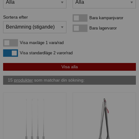
Sortera efter
Bara kampanjvaror
Bara kampanjvaror
Bara lagervaror
Bara lagervaror
Visa maxläge 1 vara/rad
Visa maxläge 1 vara/rad
Visa standardläge
Visa standardläge 2 varor/rad
15
produkter
som matchar din sökning: