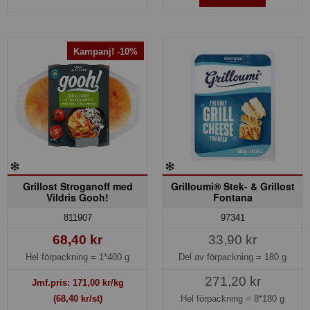
Kampanj! -10%
Grillost Stroganoff med
Grilloumi® Stek- & Grillost
Vildris Gooh!
Fontana
97341
811907
33,90 kr
68,40 kr
Del av förpackning =
180 g
Hel förpackning =
1*400 g
271,20 kr
Jmf.pris:
171,00
kr/kg
Hel förpackning =
8*180 g
(68,40 kr/st)