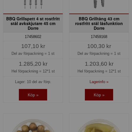
BBQ Grillspett 4 st rostfritt
BBQ Grilltång 43 cm
stål avkskjutare 45 cm
rostfritt stål låsfunktion
Dorre
Dorre
17458602
17459168
107,10 kr
100,30 kr
Del av förpackning =
1 st
Del av förpackning =
1 st
1.285,20 kr
1.203,60 kr
Hel förpackning =
12*1 st
Hel förpackning =
12*1 st
Lager: 10 del av förp.
Lagerinfo »
Köp »
Köp »