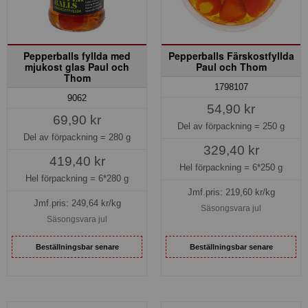
Pepperballs fyllda med
Pepperballs Färskostfyllda
mjukost glas Paul och
Paul och Thom
Thom
1798107
9062
54,90 kr
69,90 kr
Del av förpackning =
250 g
Del av förpackning =
280 g
329,40 kr
419,40 kr
Hel förpackning =
6*250 g
Hel förpackning =
6*280 g
Jmf.pris:
219,60
kr/kg
Jmf.pris:
249,64
kr/kg
Säsongsvara jul
Säsongsvara jul
Beställningsbar senare
Beställningsbar senare