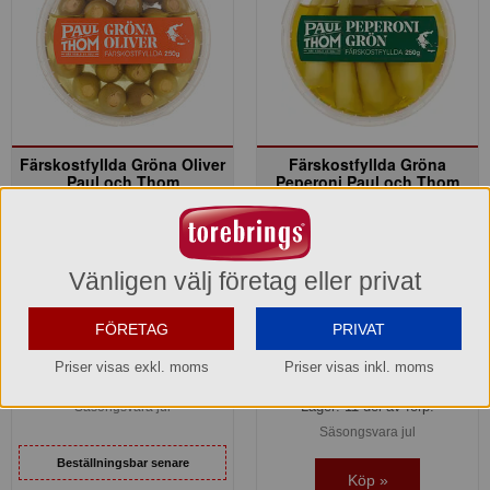
Färskostfyllda Gröna Oliver
Färskostfyllda Gröna
Paul och Thom
Peperoni Paul och Thom
1798106
1798104
54,90 kr
54,90 kr
Vänligen välj företag eller privat
Del av förpackning =
250 g
Del av förpackning =
250 g
329,40 kr
329,40 kr
FÖRETAG
PRIVAT
Hel förpackning =
6*250 g
Hel förpackning =
6*250 g
Priser visas exkl. moms
Priser visas inkl. moms
Jmf.pris:
219,60
kr/kg
Jmf.pris:
219,60
kr/kg
Lager: 11 del av förp.
Säsongsvara jul
Säsongsvara jul
Beställningsbar senare
Köp »