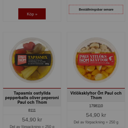
Beställningsbar senare
Köp »
Tapasmix ostfyllda
Vitlöksklyftor Ört Paul och
pepperballs oliver peperoni
Thom
Paul och Thom
1798110
8111
54,90 kr
54,90 kr
Del av förpackning =
250 g
Del av förpackning =
250 g