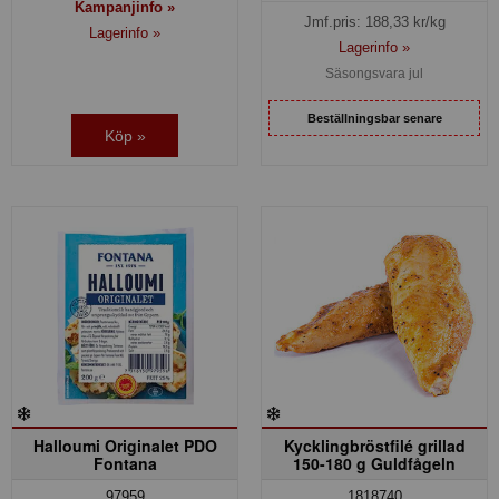
Kampanjinfo »
Jmf.pris:
188,33
kr/kg
Lagerinfo »
Lagerinfo »
Säsongsvara jul
Beställningsbar senare
Köp »
Halloumi Originalet PDO
Kycklingbröstfilé grillad
Fontana
150-180 g Guldfågeln
97959
1818740