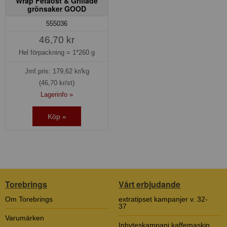
Wrap Fetaost & Grillade
grönsaker GOOD
555036
46,70 kr
Hel förpackning =
1*260 g
Jmf.pris:
179,62
kr/kg
(46,70 kr/st)
Lagerinfo »
Köp »
Torebrings
Vårt erbjudande
Om Torebrings
extratipset kampanjer v. 32-
37
Varumärken
Inbyteskampanj kaffemaskin