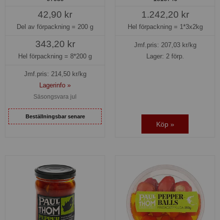
42,90 kr
1.242,20 kr
Del av förpackning =
200 g
Hel förpackning =
1*3x2kg
343,20 kr
Jmf.pris:
207,03
kr/kg
Hel förpackning =
8*200 g
Lager: 2 förp.
Jmf.pris:
214,50
kr/kg
Lagerinfo »
Säsongsvara jul
Beställningsbar senare
Köp »