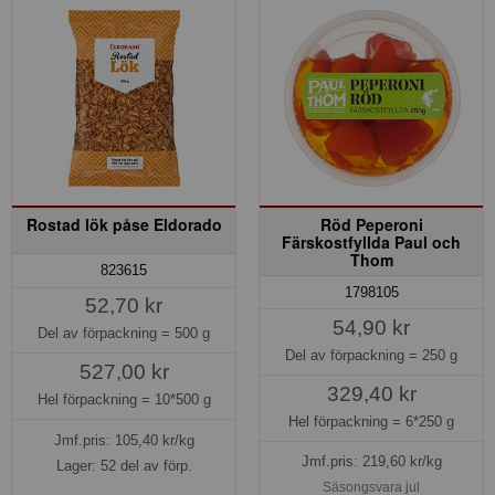
Rostad lök påse Eldorado
Röd Peperoni
Färskostfyllda Paul och
Thom
823615
1798105
52,70 kr
54,90 kr
Del av förpackning =
500 g
Del av förpackning =
250 g
527,00 kr
329,40 kr
Hel förpackning =
10*500 g
Hel förpackning =
6*250 g
Jmf.pris:
105,40
kr/kg
Jmf.pris:
219,60
kr/kg
Lager: 52 del av förp.
Säsongsvara jul