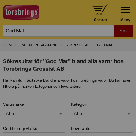
0 varor
Meny
Sök
HEM
F&OUML;RETAGSKUND
SÖKRESULTAT
GOD MAT
Sökresultat för "God Mat" bland alla varor hos
Torebrings Grossist AB
Här kan du fritextsöka bland alla varor hos Torebrings varor. Du kan även
filtrera på märken kategorier och leverantörer.
Varumärke
Kategori
Certifiering/Märke
Leverantör