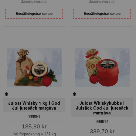
Säsongsvara jul
Säsongsvara jul
Beställningsbar senare
Beställningsbar senare
Julost Whisky 1 kg i God
Julost Whiskykubbe i
Jul jutesäck matgåva
Julsäck God Jul jutesäck
matgåva
999951
999914
185,80 kr
339,70 kr
Hel förpackning =
1*1 kg