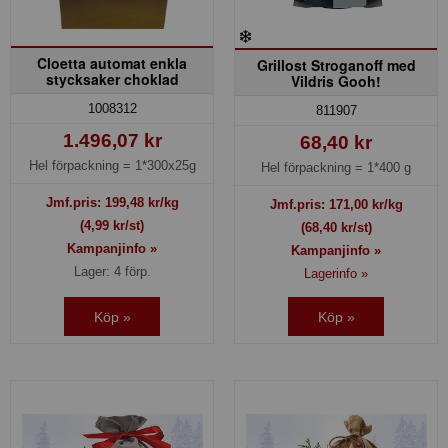
Cloetta automat enkla
Grillost Stroganoff med
stycksaker choklad
Vildris Gooh!
1008312
811907
1.496,07 kr
68,40 kr
Hel förpackning =
1*300x25g
Hel förpackning =
1*400 g
Jmf.pris:
199,48
kr/kg
Jmf.pris:
171,00
kr/kg
(4,99 kr/st)
(68,40 kr/st)
Kampanjinfo »
Kampanjinfo »
Lager: 4 förp.
Lagerinfo »
Köp »
Köp »