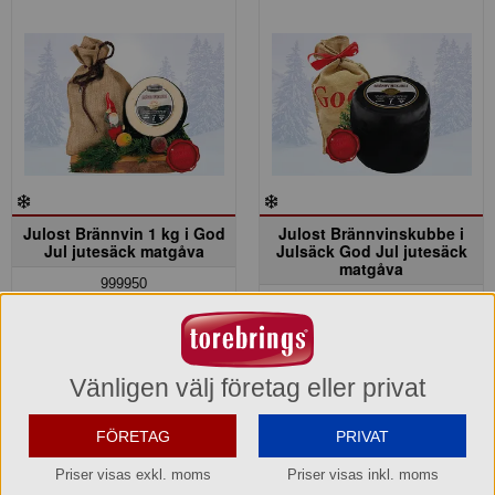
Julost Brännvin 1 kg i God
Julost Brännvinskubbe i
Jul jutesäck matgåva
Julsäck God Jul jutesäck
matgåva
999950
999923
185,80 kr
339,70 kr
Hel förpackning =
1*1 kg
Hel förpackning =
1*2 kg
Vänligen välj företag eller privat
Lagerinfo »
Lagerinfo »
Säsongsvara jul
Säsongsvara jul
FÖRETAG
PRIVAT
Priser visas exkl. moms
Priser visas inkl. moms
Beställningsbar senare
Beställningsbar senare