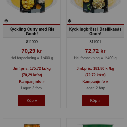
Kyckling Curry med Ris
Kycklingbröst i Basilikasås
Gooh!
Gooh!
811909
811901
70,29 kr
72,72 kr
Hel förpackning =
1*400 g
Hel förpackning =
1*400 g
Jmf.pris:
175,72
kr/kg
Jmf.pris:
181,80
kr/kg
(70,29 kr/st)
(72,72 kr/st)
Kampanjinfo »
Kampanjinfo »
Lager: 3 förp.
Lager: 2 förp.
Köp »
Köp »