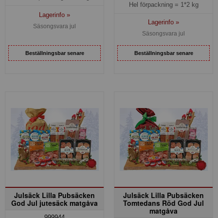
Hel förpackning =
1*2 kg
Lagerinfo »
Lagerinfo »
Säsongsvara jul
Säsongsvara jul
Beställningsbar senare
Beställningsbar senare
Julsäck Lilla Pubsäcken
Julsäck Lilla Pubsäcken
God Jul jutesäck matgåva
Tomtedans Röd God Jul
matgåva
999944