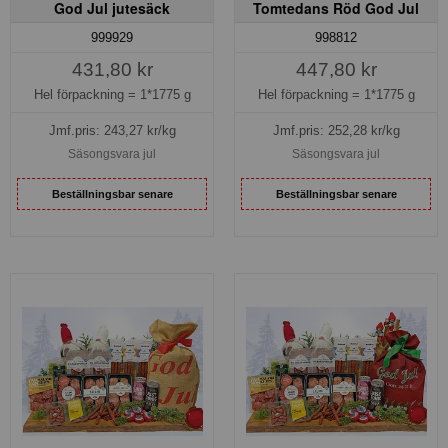
God Jul jutesäck
Tomtedans Röd God Jul
999929
998812
431,80 kr
447,80 kr
Hel förpackning =
1*1775 g
Hel förpackning =
1*1775 g
Jmf.pris:
243,27
kr/kg
Jmf.pris:
252,28
kr/kg
Säsongsvara jul
Säsongsvara jul
Beställningsbar senare
Beställningsbar senare