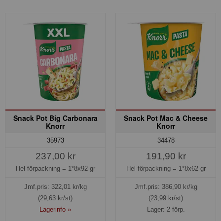
Snack Pot Big Carbonara
Snack Pot Mac & Cheese
Knorr
Knorr
35973
34478
237,00 kr
191,90 kr
Hel förpackning =
1*8x92 gr
Hel förpackning =
1*8x62 gr
Jmf.pris:
322,01
kr/kg
Jmf.pris:
386,90
kr/kg
(29,63 kr/st)
(23,99 kr/st)
Lagerinfo »
Lager: 2 förp.