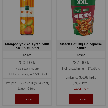
Mangodryck kolsyrad burk
Snack Pot Big Bolognese
Kiviks Musteri
Knorr
63408
36035
200,10 kr
237,00 kr
Hel förpackning =
1*8x88 g
+ pant 22,64 kr/förp
Hel förpackning =
1*24x33cl
Jmf.pris:
336,65
kr/kg
Jmf.pris:
25,27
kr/lit
(8,34 kr/st)
(29,63 kr/st)
Lager: 8 förp.
Lagerinfo »
Köp »
Köp »