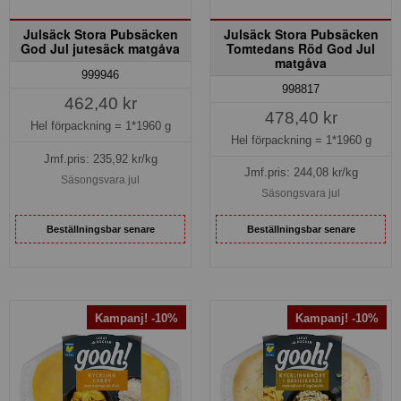
Julsäck Stora Pubsäcken
Julsäck Stora Pubsäcken
God Jul jutesäck matgåva
Tomtedans Röd God Jul
matgåva
999946
998817
462,40 kr
478,40 kr
Hel förpackning =
1*1960 g
Hel förpackning =
1*1960 g
Jmf.pris:
235,92
kr/kg
Jmf.pris:
244,08
kr/kg
Säsongsvara jul
Säsongsvara jul
Beställningsbar senare
Beställningsbar senare
Kampanj! -10%
Kampanj! -10%