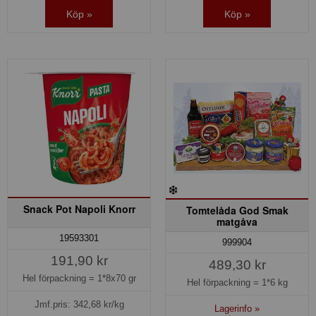
Köp »
Köp »
Snack Pot Napoli Knorr
Tomtelåda God Smak
matgåva
19593301
999904
191,90 kr
489,30 kr
Hel förpackning =
1*8x70 gr
Hel förpackning =
1*6 kg
Jmf.pris:
342,68
kr/kg
Lagerinfo »