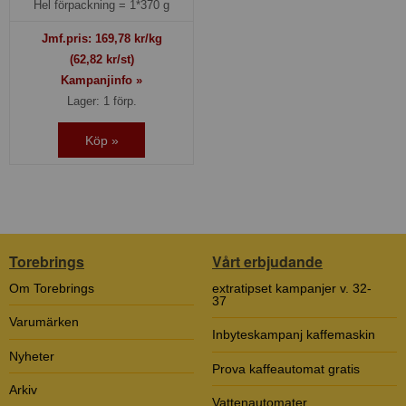
Hel förpackning =
1*370 g
Jmf.pris:
169,78
kr/kg
(62,82 kr/st)
Kampanjinfo »
Lager: 1 förp.
Köp »
Torebrings
Vårt erbjudande
Om Torebrings
extratipset kampanjer v. 32-
37
Varumärken
Inbyteskampanj kaffemaskin
Nyheter
Prova kaffeautomat gratis
Arkiv
Vattenautomater